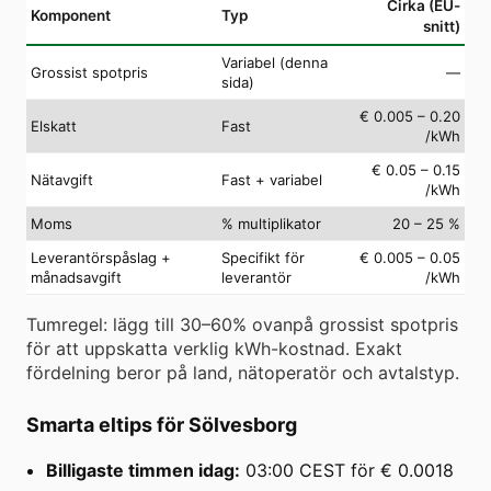
Cirka (EU-
Komponent
Typ
snitt)
Variabel (denna
Grossist spotpris
—
sida)
€ 0.005 – 0.20
Elskatt
Fast
/kWh
€ 0.05 – 0.15
Nätavgift
Fast + variabel
/kWh
Moms
% multiplikator
20 – 25 %
Leverantörspåslag +
Specifikt för
€ 0.005 – 0.05
månadsavgift
leverantör
/kWh
Tumregel: lägg till 30–60% ovanpå grossist spotpris
för att uppskatta verklig kWh-kostnad. Exakt
fördelning beror på land, nätoperatör och avtalstyp.
Smarta eltips för Sölvesborg
Billigaste timmen idag:
03:00 CEST för € 0.0018