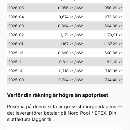
2026-05
0,956 kr
/kWh
956,29 kr
2026-04
0,674 kr
/kWh
673,69 kr
2026-03
0,864 kr
/kWh
864,36 kr
2026-02
1,171 kr
/kWh
1 170,91 kr
2026-01
1,167 kr
/kWh
1 167,29 kr
2025-12
0,660 kr
/kWh
660,38 kr
2025-11
0,811 kr
/kWh
811,10 kr
2025-10
0,718 kr
/kWh
718,08 kr
2025-09
0,704 kr
/kWh
704,40 kr
Varför din räkning är högre än spotpriset
Priserna på denna sida är grossist morgondagens —
det leverantörer betalar på Nord Pool / EPEX. Din
slutfaktura lägger till: