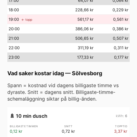
17
:00
64,07 kr
0,064 kr
18
:00
228,66 kr
0,229 kr
19
:00
561,17 kr
0,561 kr
← topp
20
:00
386,06 kr
0,386 kr
21
:00
506,65 kr
0,507 kr
22
:00
311,19 kr
0,311 kr
23
:00
177,33 kr
0,177 kr
Vad saker kostar idag
—
Sölvesborg
Spann = kostnad vid dagens billigaste timme vs
dyraste. Snitt = dagens snitt. Billigaste-timme-
schemaläggning siktar på billig-änden.
🚿
10 min dusch
6
0,12 kr
0,72 kr
3,37 kr