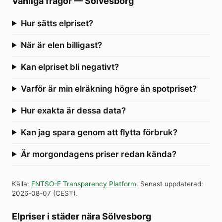
Vanliga frågor
—
Sölvesborg
Hur sätts elpriset?
När är elen billigast?
Kan elpriset bli negativt?
Varför är min elräkning högre än spotpriset?
Hur exakta är dessa data?
Kan jag spara genom att flytta förbruk?
Är morgondagens priser redan kända?
Källa
:
ENTSO-E Transparency Platform
.
Senast uppdaterad
:
2026-08-07
(
CEST
).
Elpriser i städer nära Sölvesborg