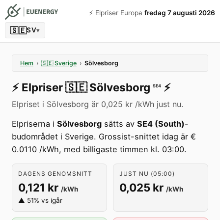
⚡️ Elpriser Europa
fredag 7 augusti 2026
🇸🇪
SV
▾
Hem
›
🇸🇪
Sverige
›
Sölvesborg
⚡️
Elpriser
🇸🇪
Sölvesborg
⚡️
SE4
Elpriset i Sölvesborg är 0,025 kr /kWh just nu.
Elpriserna i
Sölvesborg
sätts av
SE4 (South)
-
budområdet i Sverige. Grossist-snittet idag är €
0.0110 /kWh, med billigaste timmen kl. 03:00.
DAGENS GENOMSNITT
JUST NU (05:00)
0,121 kr
0,025 kr
/kWh
/kWh
▲ 51% vs igår