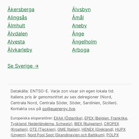
Åkersberga
Älvsbyn
Alingsås
Åmål
Älmhult
Aneby
Älvdalen
Ånge
Alvesta
Ängelholm
Älvkarleby
Arboga
Se Sverige →
Datakälla: ENTSO-E. Varje zon visar sin egen lokala tid.
Italiens pris är genomsnittet av sex delregioner (Nord,
Centrala Nord, Centrala Söder, Söder, Sardinien, Sicilien).
Kontakta oss på
sp@euenergy.live
.
Europeiska eloperatörer:
EXAA
(
Österrike
)
,
EPEX
(
Belgien, Frankrike,
Tyskland, Nederländerna, Schweiz
)
,
IBEX
(
Bulgarien
)
,
CROPEX
(
Kroatien
)
,
OTE
(
Tjeckien
)
,
GME
(
Italien
)
,
HENEX
(
Grekland
)
,
HUPX
(
Ungern
)
,
Nord Pool Spot
(
Skandinavien och Baltikum
)
,
POLPX