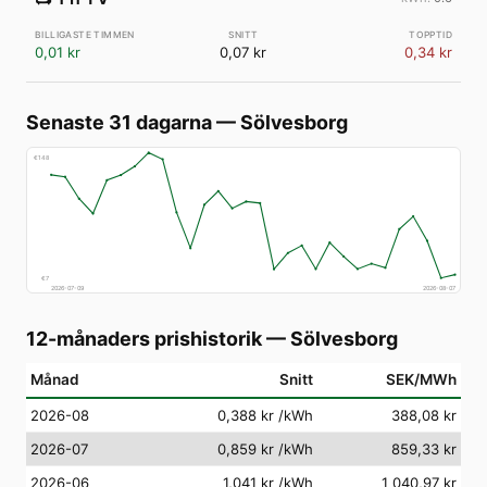
0,01 kr
0,07 kr
0,34 kr
Senaste 31 dagarna
—
Sölvesborg
€
148
€
7
2026-07-09
2026-08-07
12-månaders prishistorik
—
Sölvesborg
Månad
Snitt
SEK/MWh
2026-08
0,388 kr
/kWh
388,08 kr
2026-07
0,859 kr
/kWh
859,33 kr
2026-06
1,041 kr
/kWh
1 040,97 kr