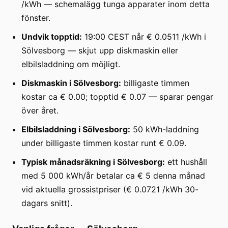
/kWh — schemalägg tunga apparater inom detta
fönster.
Undvik topptid:
19:00 CEST når € 0.0511 /kWh i
Sölvesborg — skjut upp diskmaskin eller
elbilsladdning om möjligt.
Diskmaskin i Sölvesborg:
billigaste timmen
kostar ca € 0.00; topptid € 0.07 — sparar pengar
över året.
Elbilsladdning i Sölvesborg:
50 kWh-laddning
under billigaste timmen kostar runt € 0.09.
Typisk månadsräkning i Sölvesborg:
ett hushåll
med 5 000 kWh/år betalar ca € 5 denna månad
vid aktuella grossistpriser (€ 0.0721 /kWh 30-
dagars snitt).