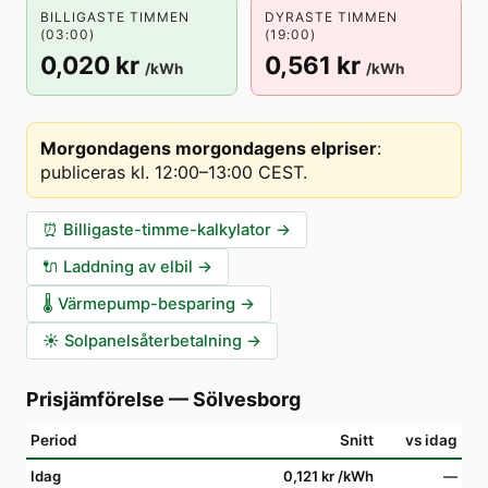
BILLIGASTE TIMMEN
DYRASTE TIMMEN
(03:00)
(19:00)
0,020 kr
0,561 kr
/kWh
/kWh
Morgondagens morgondagens elpriser
:
publiceras kl. 12:00–13:00 CEST
.
⏰
Billigaste-timme-kalkylator
→
🔌
Laddning av elbil
→
🌡️
Värmepump-besparing
→
☀️
Solpanelsåterbetalning
→
Prisjämförelse
—
Sölvesborg
Period
Snitt
vs idag
Idag
0,121 kr
/kWh
—