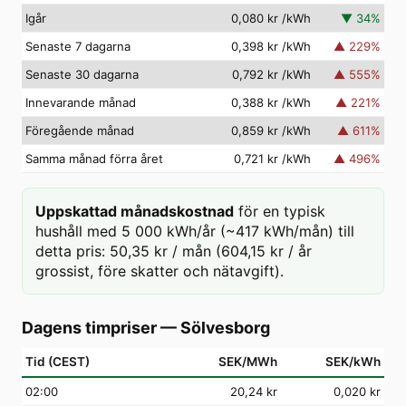
Igår
0,080 kr
/kWh
▼
34
%
Senaste 7 dagarna
0,398 kr
/kWh
▲
229
%
Senaste 30 dagarna
0,792 kr
/kWh
▲
555
%
Innevarande månad
0,388 kr
/kWh
▲
221
%
Föregående månad
0,859 kr
/kWh
▲
611
%
Samma månad förra året
0,721 kr
/kWh
▲
496
%
Uppskattad månadskostnad
för en typisk
hushåll med 5 000 kWh/år (~417 kWh/mån) till
detta pris: 50,35 kr / mån (604,15 kr / år
grossist, före skatter och nätavgift).
Dagens timpriser
—
Sölvesborg
Tid (CEST)
SEK/MWh
SEK/kWh
02
:00
20,24 kr
0,020 kr