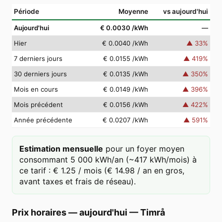
Période
Moyenne
vs aujourd'hui
Aujourd'hui
€ 0.0030
/kWh
—
Hier
€ 0.0040
/kWh
▲
33
%
7 derniers jours
€ 0.0155
/kWh
▲
419
%
30 derniers jours
€ 0.0135
/kWh
▲
350
%
Mois en cours
€ 0.0149
/kWh
▲
396
%
Mois précédent
€ 0.0156
/kWh
▲
422
%
Année précédente
€ 0.0207
/kWh
▲
591
%
Estimation mensuelle
pour un foyer moyen
consommant 5 000 kWh/an (~417 kWh/mois) à
ce tarif : € 1.25 / mois (€ 14.98 / an en gros,
avant taxes et frais de réseau).
Prix horaires — aujourd'hui
—
Timrå