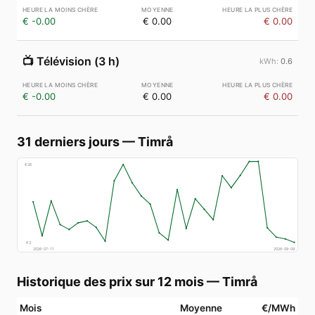
€ -0.00
€ 0.00
€ 0.00
📺
Télévision (3 h)
0.6
€ -0.00
€ 0.00
€ 0.00
31 derniers jours
—
Timrå
€
26
€
3
2026-07-11
2026-08-09
Historique des prix sur 12 mois
—
Timrå
Mois
Moyenne
€/MWh