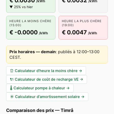
€ 0.0030
€ 0.0032
/kWh
/kWh
▼ 25% vs hier
HEURE LA MOINS CHÈRE
HEURE LA PLUS CHÈRE
(15:00)
(19:00)
€ -0.0000
€ 0.0047
/kWh
/kWh
Prix horaires — demain
:
publiés à 12:00–13:00
CEST
.
⏰
Calculateur d'heure la moins chère
→
🔌
Calculateur de coût de recharge VE
→
🌡️
Calculateur pompe à chaleur
→
☀️
Calculateur d'amortissement solaire
→
Comparaison des prix
—
Timrå