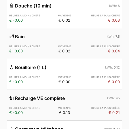
🚿
Douche (10 min)
6
€ -0.00
€ 0.02
€ 0.03
🛁
Bain
7.5
€ -0.00
€ 0.02
€ 0.04
💧
Bouilloire (1 L)
0.12
€ -0.00
€ 0.00
€ 0.00
🔌
Recharge VE complète
45
€ -0.00
€ 0.13
€ 0.21
0.02