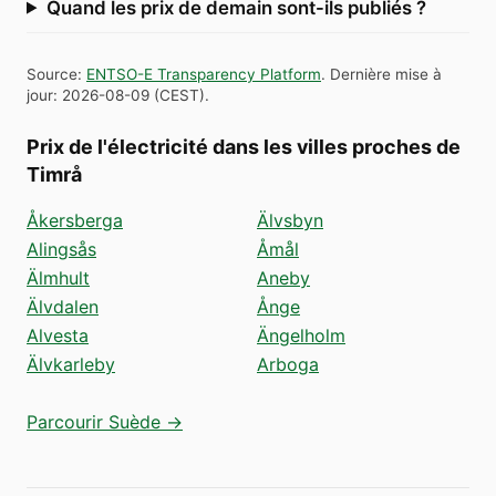
Quand les prix de demain sont-ils publiés ?
Source
:
ENTSO-E Transparency Platform
.
Dernière mise à
jour
:
2026-08-09
(
CEST
).
Prix de l'électricité dans les villes proches de
Timrå
Åkersberga
Älvsbyn
Alingsås
Åmål
Älmhult
Aneby
Älvdalen
Ånge
Alvesta
Ängelholm
Älvkarleby
Arboga
Parcourir Suède →