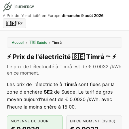
⚡️ Prix de l'électricité en Europe
dimanche 9 août 2026
🇫🇷
FR
▾
Accueil
›
🇸🇪
Suède
›
Timrå
⚡️
Prix de l'électricité
🇸🇪
Timrå
⚡️
SE2
Le prix de l'électricité à Timrå est de € 0.0032 /kWh
en ce moment.
Les prix de l'électricité à
Timrå
sont fixés par la
zone d'enchère
SE2
de Suède. Le tarif de gros
moyen aujourd'hui est de € 0.0030 /kWh, avec
l'heure la moins chère à 15:00.
MOYENNE DU JOUR
EN CE MOMENT (09:00)