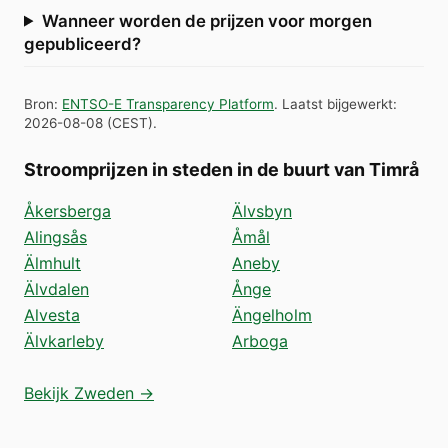
Wanneer worden de prijzen voor morgen
gepubliceerd?
Bron
:
ENTSO-E Transparency Platform
.
Laatst bijgewerkt
:
2026-08-08
(
CEST
).
Stroomprijzen in steden in de buurt van Timrå
Åkersberga
Älvsbyn
Alingsås
Åmål
Älmhult
Aneby
Älvdalen
Ånge
Alvesta
Ängelholm
Älvkarleby
Arboga
Bekijk Zweden →