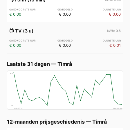
€ 0.00
€ 0.00
€ 0.00
📺
TV (3 u)
0.6
€ 0.00
€ 0.00
€ 0.01
Laatste 31 dagen
—
Timrå
€
28
€
3
2026-07-10
2026-08-08
12-maanden prijsgeschiedenis
—
Timrå