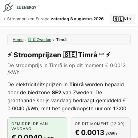
🇳🇱
⚡️ Stroomprijzen Europa
zaterdag 8 augustus 2026
NL
▾
Home
›
🇸🇪
Zweden
›
Timrå
⚡️
Stroomprijzen
🇸🇪
Timrå
⚡️
SE2
De stroomprijs in Timrå is op dit moment € 0.0013
/kWh.
De elektriciteitsprijzen in
Timrå
worden bepaald
door de biedzone
SE2
van Zweden. De
groothandelsprijs vandaag bedraagt gemiddeld €
0.0040 /kWh, met het goedkoopste uur om 13:00.
GEMIDDELDE VAN
OP DIT MOMENT (12:00)
VANDAAG
€ 0.0013
/kWh
€ 0.0040