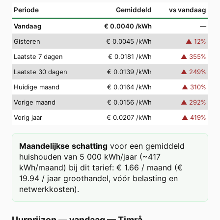
Periode
Gemiddeld
vs vandaag
Vandaag
€ 0.0040
/kWh
—
Gisteren
€ 0.0045
/kWh
▲
12
%
Laatste 7 dagen
€ 0.0181
/kWh
▲
355
%
Laatste 30 dagen
€ 0.0139
/kWh
▲
249
%
Huidige maand
€ 0.0164
/kWh
▲
310
%
Vorige maand
€ 0.0156
/kWh
▲
292
%
Vorig jaar
€ 0.0207
/kWh
▲
419
%
Maandelijkse schatting
voor een gemiddeld
huishouden van 5 000 kWh/jaar (~417
kWh/maand) bij dit tarief: € 1.66 / maand (€
19.94 / jaar groothandel, vóór belasting en
netwerkkosten).
Uurprijzen — vandaag
—
Timrå