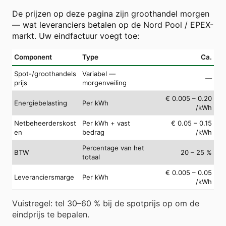
De prijzen op deze pagina zijn groothandel morgen
— wat leveranciers betalen op de Nord Pool / EPEX-
markt. Uw eindfactuur voegt toe:
Component
Type
Ca.
Spot-/groothandels
Variabel —
—
prijs
morgenveiling
€ 0.005 – 0.20
Energiebelasting
Per kWh
/kWh
Netbeheerderskost
Per kWh + vast
€ 0.05 – 0.15
en
bedrag
/kWh
Percentage van het
BTW
20 – 25 %
totaal
€ 0.005 – 0.05
Leveranciersmarge
Per kWh
/kWh
Vuistregel: tel 30–60 % bij de spotprijs op om de
eindprijs te bepalen.