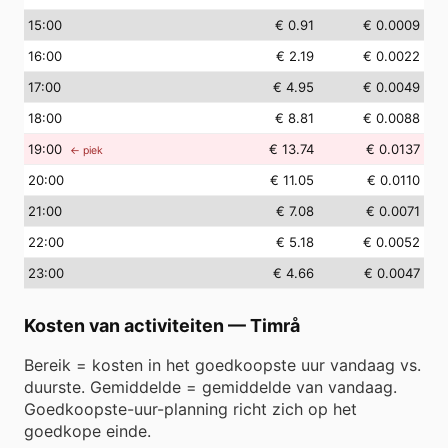
15
:00
€ 0.91
€ 0.0009
16
:00
€ 2.19
€ 0.0022
17
:00
€ 4.95
€ 0.0049
18
:00
€ 8.81
€ 0.0088
19
:00
€ 13.74
€ 0.0137
← piek
20
:00
€ 11.05
€ 0.0110
21
:00
€ 7.08
€ 0.0071
22
:00
€ 5.18
€ 0.0052
23
:00
€ 4.66
€ 0.0047
Kosten van activiteiten
—
Timrå
Bereik = kosten in het goedkoopste uur vandaag vs.
duurste. Gemiddelde = gemiddelde van vandaag.
Goedkoopste-uur-planning richt zich op het
goedkope einde.