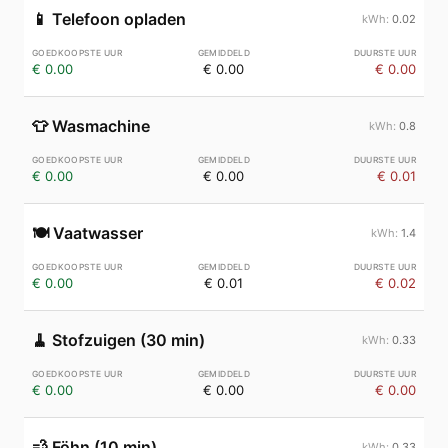
📱
Telefoon opladen
0.02
€ 0.00
€ 0.00
€ 0.00
👕
Wasmachine
0.8
€ 0.00
€ 0.00
€ 0.01
🍽️
Vaatwasser
1.4
€ 0.00
€ 0.01
€ 0.02
🧹
Stofzuigen (30 min)
0.33
€ 0.00
€ 0.00
€ 0.00
💨
Föhn (10 min)
0.33