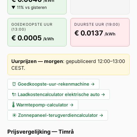
/kWh
▼ 11% vs gisteren
GOEDKOOPSTE UUR
DUURSTE UUR (19:00)
(13:00)
€ 0.0137
/kWh
€ 0.0005
/kWh
Uurprijzen — morgen
:
gepubliceerd 12:00–13:00
CEST
.
⏰
Goedkoopste-uur-rekenmachine
→
🔌
Laadkostencalculator elektrische auto
→
🌡️
Warmtepomp-calculator
→
☀️
Zonnepaneel-terugverdiencalculator
→
Prijsvergelijking
—
Timrå