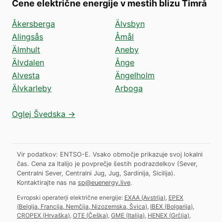
Cene električne energije v mestih blizu Timrå
Åkersberga
Älvsbyn
Alingsås
Åmål
Älmhult
Aneby
Älvdalen
Ånge
Alvesta
Ängelholm
Älvkarleby
Arboga
Oglej Švedska →
Vir podatkov: ENTSO-E. Vsako območje prikazuje svoj lokalni
čas. Cena za Italijo je povprečje šestih podrazdelkov (Sever,
Centralni Sever, Centralni Jug, Jug, Sardinija, Sicilija).
Kontaktirajte nas na
sp@euenergy.live
.
Evropski operaterji električne energije:
EXAA
(
Avstrija
)
,
EPEX
(
Belgija, Francija, Nemčija, Nizozemska, Švica
)
,
IBEX
(
Bolgarija
)
,
CROPEX
(
Hrvaška
)
,
OTE
(
Češka
)
,
GME
(
Italija
)
,
HENEX
(
Grčija
)
,