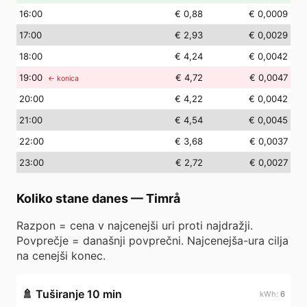
16
:00
€ 0,88
€ 0,0009
17
:00
€ 2,93
€ 0,0029
18
:00
€ 4,24
€ 0,0042
19
:00
€ 4,72
€ 0,0047
← konica
20
:00
€ 4,22
€ 0,0042
21
:00
€ 4,54
€ 0,0045
22
:00
€ 3,68
€ 0,0037
23
:00
€ 2,72
€ 0,0027
Koliko stane danes
—
Timrå
Razpon = cena v najcenejši uri proti najdražji.
Povprečje = današnji povprečni. Najcenejša-ura cilja
na cenejši konec.
🚿
Tuširanje 10 min
6