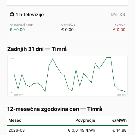
📺
1 h televizije
0.6
€ −0,00
€ 0,00
€ 0,00
Zadnjih 31 dni
—
Timrå
€
26
€
3
2026-07-11
2026-08-09
12-mesečna zgodovina cen
—
Timrå
Mesec
Povprečje
€/MWh
2026-08
€ 0,0149
/kWh
€ 14,88