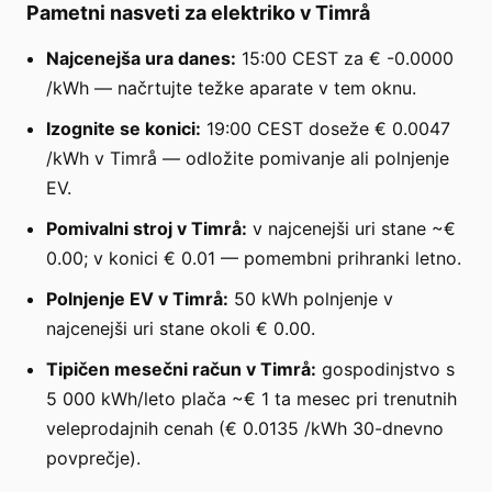
Pametni nasveti za elektriko v Timrå
Najcenejša ura danes:
15:00 CEST za € -0.0000
/kWh — načrtujte težke aparate v tem oknu.
Izognite se konici:
19:00 CEST doseže € 0.0047
/kWh v Timrå — odložite pomivanje ali polnjenje
EV.
Pomivalni stroj v Timrå:
v najcenejši uri stane ~€
0.00; v konici € 0.01 — pomembni prihranki letno.
Polnjenje EV v Timrå:
50 kWh polnjenje v
najcenejši uri stane okoli € 0.00.
Tipičen mesečni račun v Timrå:
gospodinjstvo s
5 000 kWh/leto plača ~€ 1 ta mesec pri trenutnih
veleprodajnih cenah (€ 0.0135 /kWh 30-dnevno
povprečje).