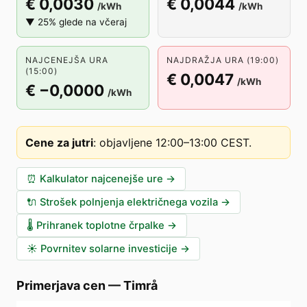
€ 0,0030
€ 0,0044
/kWh
/kWh
▼ 25% glede na včeraj
NAJCENEJŠA URA
NAJDRAŽJA URA (19:00)
(15:00)
€ 0,0047
/kWh
€ −0,0000
/kWh
Cene za jutri
:
objavljene 12:00–13:00 CEST
.
⏰
Kalkulator najcenejše ure
→
🔌
Strošek polnjenja električnega vozila
→
🌡️
Prihranek toplotne črpalke
→
☀️
Povrnitev solarne investicije
→
Primerjava cen
—
Timrå