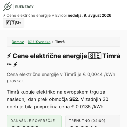
⚡️ Cene električne energije v Evropi
nedelja, 9. avgust 2026
🇸🇮
SI
▾
Domov
›
🇸🇪
Švedska
›
Timrå
⚡️
Cene električne energije
🇸🇪
Timrå
⚡️
SE2
Cena električne energije v Timrå je € 0,0044 /kWh
pravkar.
Timrå kupuje elektriko na evropskem trgu za
naslednji dan prek območja
SE2
. V zadnjih 30
dneh je bila povprečna cena € 0.0135 /kWh.
DANAŠNJE POVPREČJE
TRENUTNO (04:00)