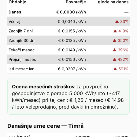
Obdobje
Povprečje
glede na danes
Danes
€ 0,0030
/kWh
—
Včeraj
€ 0,0040
/kWh
▲
33
%
Zadnjih 7 dni
€ 0,0155
/kWh
▲
419
%
Zadnjih 30 dni
€ 0,0135
/kWh
▲
350
%
Tekoči mesec
€ 0,0149
/kWh
▲
396
%
Prejšnji mesec
€ 0,0156
/kWh
▲
422
%
Isti mesec lani
€ 0,0207
/kWh
▲
591
%
Ocena mesečnih stroškov
za povprečno
gospodinjstvo z porabo 5 000 kWh/leto (~417
kWh/mesec) pri tej ceni: € 1,25 / mesec (€ 14,98
/ leto veleprodajno, pred davki in omrežnino).
Današnje urne cene
—
Timrå