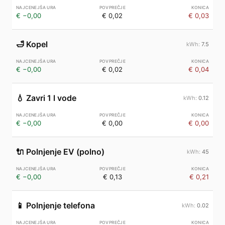
€ −0,00
€ 0,02
€ 0,03
🛁
Kopel
7.5
€ −0,00
€ 0,02
€ 0,04
💧
Zavri 1 l vode
0.12
€ −0,00
€ 0,00
€ 0,00
🔌
Polnjenje EV (polno)
45
€ −0,00
€ 0,13
€ 0,21
📱
Polnjenje telefona
0.02