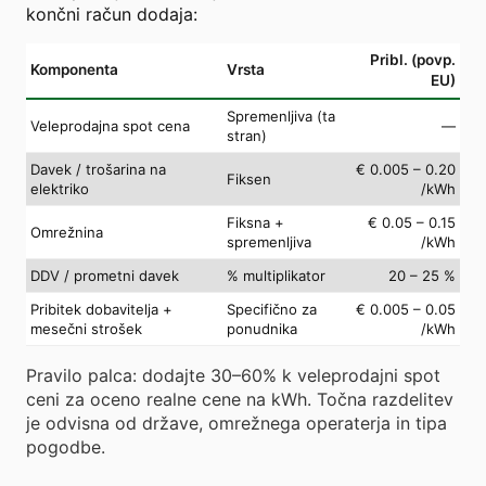
končni račun dodaja:
Pribl. (povp.
Komponenta
Vrsta
EU)
Spremenljiva (ta
Veleprodajna spot cena
—
stran)
Davek / trošarina na
€ 0.005 – 0.20
Fiksen
elektriko
/kWh
Fiksna +
€ 0.05 – 0.15
Omrežnina
spremenljiva
/kWh
DDV / prometni davek
% multiplikator
20 – 25 %
Pribitek dobavitelja +
Specifično za
€ 0.005 – 0.05
mesečni strošek
ponudnika
/kWh
Pravilo palca: dodajte 30–60% k veleprodajni spot
ceni za oceno realne cene na kWh. Točna razdelitev
je odvisna od države, omrežnega operaterja in tipa
pogodbe.