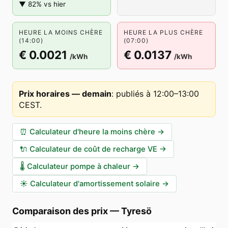
▼ 82% vs hier
HEURE LA MOINS CHÈRE
HEURE LA PLUS CHÈRE
(14:00)
(07:00)
€ 0.0021
€ 0.0137
/kWh
/kWh
Prix horaires — demain
:
publiés à 12:00–13:00
CEST
.
⏰
Calculateur d'heure la moins chère
→
🔌
Calculateur de coût de recharge VE
→
🌡️
Calculateur pompe à chaleur
→
☀️
Calculateur d'amortissement solaire
→
Comparaison des prix
—
Tyresö