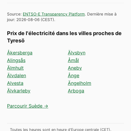
Source
:
ENTSO-E Transparency Platform
.
Dernière mise à
jour
:
2026-08-06
(
CEST
).
Prix de l'électricité dans les villes proches de
Tyresö
Åkersberga
Älvsbyn
Alingsås
Åmål
Älmhult
Aneby
Älvdalen
Ånge
Alvesta
Ängelholm
Älvkarleby
Arboga
Parcourir Suède →
Toutes les heures sont en heure d'Europe centrale (CET).