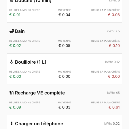
🚿
Douche (10 min)
6
€ 0.01
€ 0.04
€ 0.08
🛁
Bain
7.5
€ 0.02
€ 0.05
€ 0.10
💧
Bouilloire (1 L)
0.12
€ 0.00
€ 0.00
€ 0.00
🔌
Recharge VE complète
45
€ 0.09
€ 0.33
€ 0.61
📱
Charger un téléphone
0.02