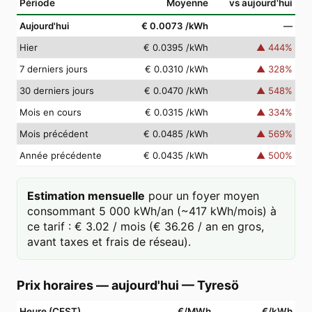
Période
Moyenne
vs aujourd'hui
Aujourd'hui
€ 0.0073
/kWh
—
Hier
€ 0.0395
/kWh
▲
444
%
7 derniers jours
€ 0.0310
/kWh
▲
328
%
30 derniers jours
€ 0.0470
/kWh
▲
548
%
Mois en cours
€ 0.0315
/kWh
▲
334
%
Mois précédent
€ 0.0485
/kWh
▲
569
%
Année précédente
€ 0.0435
/kWh
▲
500
%
Estimation mensuelle
pour un foyer moyen
consommant 5 000 kWh/an (~417 kWh/mois) à
ce tarif : € 3.02 / mois (€ 36.26 / an en gros,
avant taxes et frais de réseau).
Prix horaires — aujourd'hui
—
Tyresö
Heure (CEST)
€/MWh
€/kWh