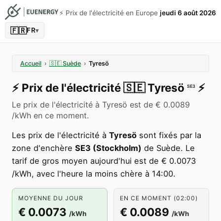
⚡️ Prix de l'électricité en Europe
jeudi 6 août 2026
🇫🇷
FR
▾
Accueil
›
🇸🇪
Suède
›
Tyresö
⚡️
Prix de l'électricité
🇸🇪
Tyresö
⚡️
SE3
Le prix de l'électricité à Tyresö est de € 0.0089
/kWh en ce moment.
Les prix de l'électricité à
Tyresö
sont fixés par la
zone d'enchère
SE3 (Stockholm)
de Suède. Le
tarif de gros moyen aujourd'hui est de € 0.0073
/kWh, avec l'heure la moins chère à 14:00.
MOYENNE DU JOUR
EN CE MOMENT (02:00)
€ 0.0073
€ 0.0089
/kWh
/kWh