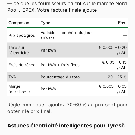
— ce que les fournisseurs paient sur le marché Nord
Pool / EPEX. Votre facture finale ajoute :
Composant
Type
Env.
Variable — enchère du jour
Prix spot/gros
—
suivant
Taxe sur
€ 0.005 – 0.20
Par kWh
l'électricité
/kWh
€ 0.05 – 0.15
Frais de réseau
Par kWh + frais fixes
/kWh
TVA
Pourcentage du total
20 – 25 %
Marge
€ 0.005 – 0.05
Par kWh
fournisseur
/kWh
Règle empirique : ajoutez 30–60 % au prix spot pour
obtenir le prix final.
Astuces électricité intelligentes pour Tyresö