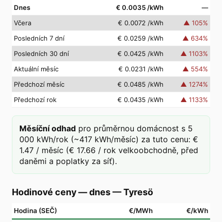
Dnes
€ 0.0035
/kWh
—
Včera
€ 0.0072
/kWh
▲
105
%
Posledních 7 dní
€ 0.0259
/kWh
▲
634
%
Posledních 30 dní
€ 0.0425
/kWh
▲
1103
%
Aktuální měsíc
€ 0.0231
/kWh
▲
554
%
Předchozí měsíc
€ 0.0485
/kWh
▲
1274
%
Předchozí rok
€ 0.0435
/kWh
▲
1133
%
Měsíční odhad
pro průměrnou domácnost s 5
000 kWh/rok (~417 kWh/měsíc) za tuto cenu: €
1.47 / měsíc (€ 17.66 / rok velkoobchodně, před
daněmi a poplatky za síť).
Hodinové ceny — dnes
—
Tyresö
Hodina (SEČ)
€/MWh
€/kWh