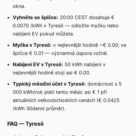
okna.
Vyhněte se špičce:
20:00 CEST dosahuje €
0.0070 /kWh v Tyresö — odložte myčku nebo
nabíjení EV pokud můžete.
Myčka v Tyresö:
v nejlevnější hodině ~€ 0.00; ve
špičce € 0.01 — významná úspora ročně.
Nabíjení EV v Tyresö:
50 kWh nabíjení v
nejlevnější hodině stojí asi € 0.00.
Typický měsíční účet v Tyresö:
domácnost s 5
000 kWh/rok platí tento měsíc asi € 1 při
aktuálních velkoobchodních cenách (€ 0.0425
/kWh 30denní průměr).
FAQ
—
Tyresö