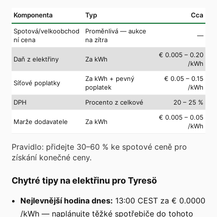
Komponenta
Typ
Cca
Spotová/velkoobchod
Proměnlivá — aukce
—
ní cena
na zítra
€ 0.005 – 0.20
Daň z elektřiny
Za kWh
/kWh
Za kWh + pevný
€ 0.05 – 0.15
Síťové poplatky
poplatek
/kWh
DPH
Procento z celkové
20 – 25 %
€ 0.005 – 0.05
Marže dodavatele
Za kWh
/kWh
Pravidlo: přidejte 30–60 % ke spotové ceně pro
získání konečné ceny.
Chytré tipy na elektřinu pro Tyresö
Nejlevnější hodina dnes:
13:00 CEST za € 0.0000
/kWh — naplánujte těžké spotřebiče do tohoto