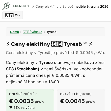
⚡️ Ceny elektřiny v Evropě
neděle 9. srpna 2026
🇨🇿
CS
▾
Domů
›
🇸🇪
Švédsko
›
Tyresö
⚡️
Ceny elektřiny
🇸🇪
Tyresö
⚡️
SE3
Cena elektřiny v Tyresö je právě teď € 0.0045 /kWh.
Ceny elektřiny v
Tyresö
stanovuje nabídková zóna
SE3 (Stockholm)
v zemi Švédsko. Velkoobchodní
průměrná cena dnes je € 0.0035 /kWh, s
nejlevnější hodinou v 13:00.
DNEŠNÍ PRŮMĚR
PRÁVĚ TEĎ (06:00)
€ 0.0035
€ 0.0045
/kWh
/kWh
▼ 51% vs včera