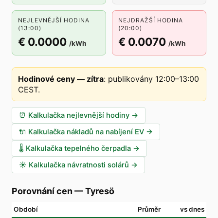
NEJLEVNĚJŠÍ HODINA
NEJDRAŽŠÍ HODINA
(13:00)
(20:00)
€ 0.0000
€ 0.0070
/kWh
/kWh
Hodinové ceny — zítra
:
publikovány 12:00–13:00
CEST
.
⏰
Kalkulačka nejlevnější hodiny
→
🔌
Kalkulačka nákladů na nabíjení EV
→
🌡️
Kalkulačka tepelného čerpadla
→
☀️
Kalkulačka návratnosti solárů
→
Porovnání cen
—
Tyresö
Období
Průměr
vs dnes