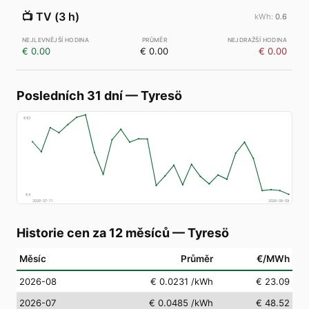
📺
TV (3 h)
0.6
€ 0.00
€ 0.00
€ 0.00
Posledních 31 dní
—
Tyresö
€
83
€
4
2026-07-11
2026-08-09
Historie cen za 12 měsíců
—
Tyresö
Měsíc
Průměr
€/MWh
2026-08
€ 0.0231
/kWh
€ 23.09
2026-07
€ 0.0485
/kWh
€ 48.52