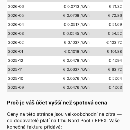
2026-06
€ 0.0713
/kWh
€ 71.32
2026-05
€ 0.0709
/kWh
€ 70.86
2026-04
€ 0.0517
/kWh
€ 51.69
2026-03
€ 0.0545
/kWh
€ 54.52
2026-02
€ 0.1037
/kWh
€ 103.72
2026-01
€ 0.1019
/kWh
€ 101.88
2025-12
€ 0.0479
/kWh
€ 47.94
2025-11
€ 0.0637
/kWh
€ 63.72
2025-10
€ 0.0576
/kWh
€ 57.64
2025-09
€ 0.0476
/kWh
€ 47.63
Proč je váš účet vyšší než spotová cena
Ceny na této stránce jsou velkoobchodní na zítra —
co dodavatelé platí na trhu Nord Pool / EPEX. Vaše
konečná faktura přidává: