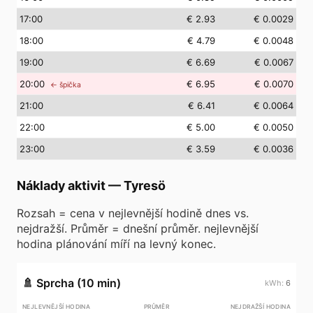
17
:00
€ 2.93
€ 0.0029
18
:00
€ 4.79
€ 0.0048
19
:00
€ 6.69
€ 0.0067
20
:00
€ 6.95
€ 0.0070
← špička
21
:00
€ 6.41
€ 0.0064
22
:00
€ 5.00
€ 0.0050
23
:00
€ 3.59
€ 0.0036
Náklady aktivit
—
Tyresö
Rozsah = cena v nejlevnější hodině dnes vs.
nejdražší. Průměr = dnešní průměr. nejlevnější
hodina plánování míří na levný konec.
🚿
Sprcha (10 min)
6