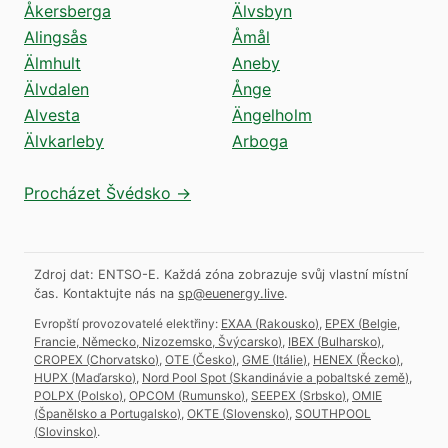
Åkersberga
Älvsbyn
Alingsås
Åmål
Älmhult
Aneby
Älvdalen
Ånge
Alvesta
Ängelholm
Älvkarleby
Arboga
Procházet Švédsko →
Zdroj dat: ENTSO-E. Každá zóna zobrazuje svůj vlastní místní
čas.
Kontaktujte nás na
sp@euenergy.live
.
Evropští provozovatelé elektřiny:
EXAA
(
Rakousko
)
,
EPEX
(
Belgie,
Francie, Německo, Nizozemsko, Švýcarsko
)
,
IBEX
(
Bulharsko
)
,
CROPEX
(
Chorvatsko
)
,
OTE
(
Česko
)
,
GME
(
Itálie
)
,
HENEX
(
Řecko
)
,
HUPX
(
Maďarsko
)
,
Nord Pool Spot
(
Skandinávie a pobaltské země
)
,
POLPX
(
Polsko
)
,
OPCOM
(
Rumunsko
)
,
SEEPEX
(
Srbsko
)
,
OMIE
(
Španělsko a Portugalsko
)
,
OKTE
(
Slovensko
)
,
SOUTHPOOL
(
Slovinsko
)
.