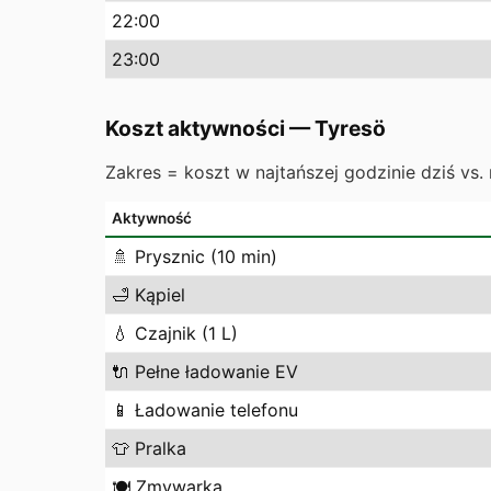
22
:00
23
:00
Koszt aktywności
—
Tyresö
Zakres = koszt w najtańszej godzinie dziś vs. 
Aktywność
🚿
Prysznic (10 min)
🛁
Kąpiel
💧
Czajnik (1 L)
🔌
Pełne ładowanie EV
📱
Ładowanie telefonu
👕
Pralka
🍽️
Zmywarka