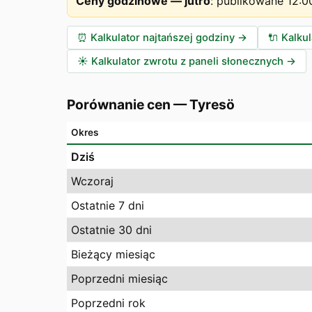
Ceny godzinowe — jutro
:
publikowane 12:0
⏰
Kalkulator najtańszej godziny
→
🔌
Kalku
☀️
Kalkulator zwrotu z paneli słonecznych
→
Porównanie cen
—
Tyresö
Okres
Dziś
Wczoraj
Ostatnie 7 dni
Ostatnie 30 dni
Bieżący miesiąc
Poprzedni miesiąc
Poprzedni rok