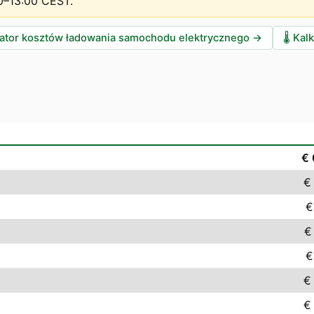
0–13:00 CEST
.
lator kosztów ładowania samochodu elektrycznego
→
🌡️
Kalk
€ 
€
€
€
€
€
€