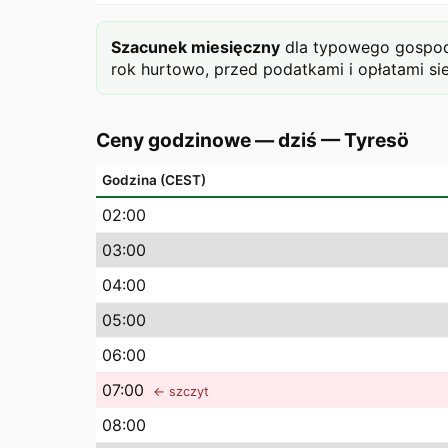
Szacunek miesięczny
dla typowego gospoda
rok hurtowo, przed podatkami i opłatami si
Ceny godzinowe — dziś
—
Tyresö
Godzina (CEST)
02
:00
03
:00
04
:00
05
:00
06
:00
07
:00
← szczyt
08
:00