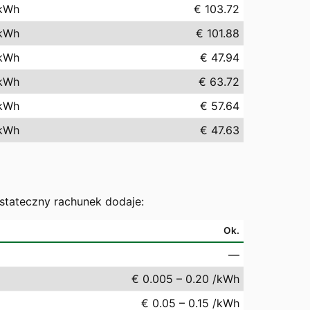
kWh
€ 103.72
kWh
€ 101.88
kWh
€ 47.94
kWh
€ 63.72
kWh
€ 57.64
kWh
€ 47.63
ostateczny rachunek dodaje:
Ok.
—
€ 0.005 – 0.20 /kWh
€ 0.05 – 0.15 /kWh