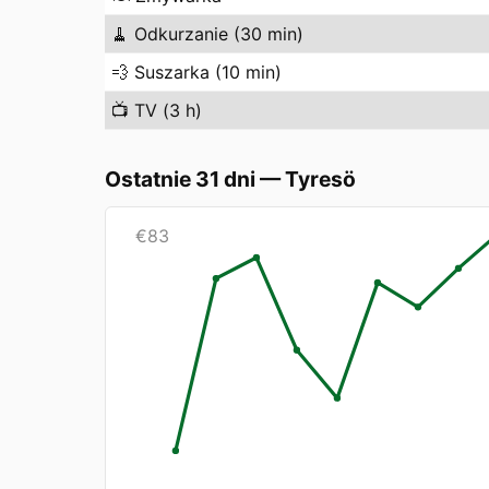
🧹
Odkurzanie (30 min)
💨
Suszarka (10 min)
📺
TV (3 h)
Ostatnie 31 dni
—
Tyresö
€
83