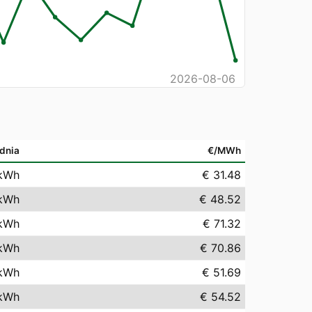
2026-08-06
dnia
€/MWh
kWh
€ 31.48
kWh
€ 48.52
kWh
€ 71.32
kWh
€ 70.86
kWh
€ 51.69
kWh
€ 54.52