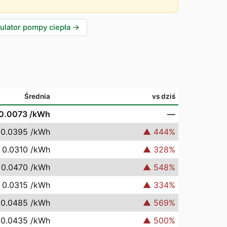
ulator pompy ciepła
→
Średnia
vs dziś
0.0073
/kWh
—
 0.0395
/kWh
▲
444
%
 0.0310
/kWh
▲
328
%
 0.0470
/kWh
▲
548
%
 0.0315
/kWh
▲
334
%
 0.0485
/kWh
▲
569
%
 0.0435
/kWh
▲
500
%