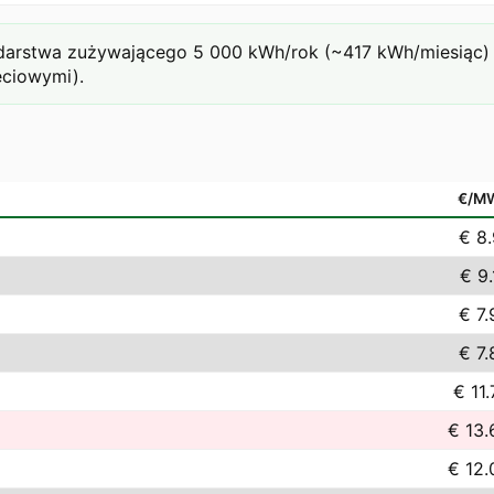
rstwa zużywającego 5 000 kWh/rok (~417 kWh/miesiąc) prz
eciowymi).
€/M
€ 8.
€ 9.
€ 7.
€ 7.
€ 11
€ 13.
€ 12.