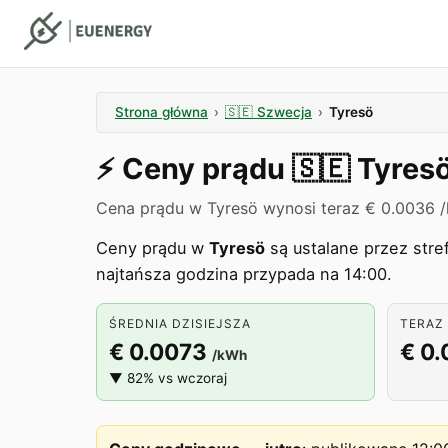
Strona główna
›
🇸🇪
Szwecja
›
Tyresö
⚡️
Ceny prądu
🇸🇪
Tyres
Cena prądu w Tyresö wynosi teraz € 0.0036 
Ceny prądu w
Tyresö
są ustalane przez str
najtańsza godzina przypada na 14:00.
ŚREDNIA DZISIEJSZA
TERAZ 
€ 0.0073
€ 0
/kWh
▼ 82% vs wczoraj