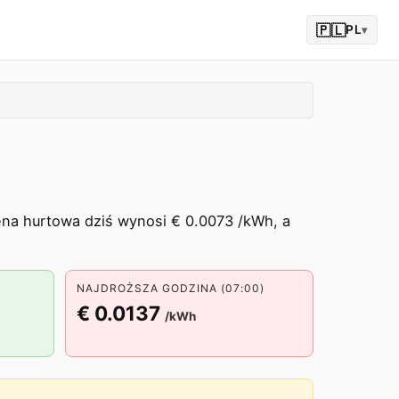
🇵🇱
PL
▾
ena hurtowa dziś wynosi € 0.0073 /kWh, a
NAJDROŻSZA GODZINA (07:00)
€ 0.0137
/kWh