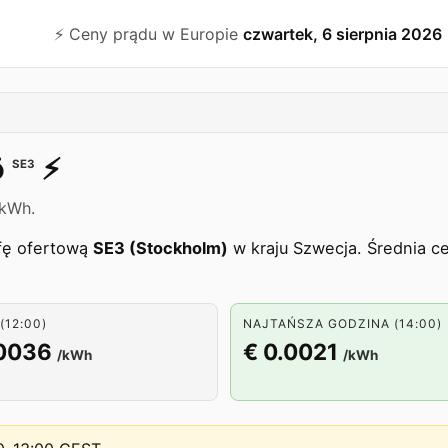
⚡️ Ceny prądu w Europie
czwartek, 6 sierpnia 2026
ö
⚡️
SE3
/kWh.
efę ofertową
SE3 (Stockholm)
w kraju Szwecja. Średnia c
(12:00)
NAJTAŃSZA GODZINA (14:00)
.0036
€ 0.0021
/kWh
/kWh