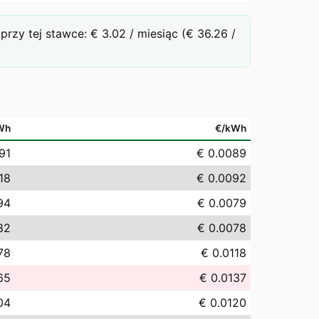
y tej stawce: € 3.02 / miesiąc (€ 36.26 /
Wh
€/kWh
91
€ 0.0089
18
€ 0.0092
94
€ 0.0079
82
€ 0.0078
.78
€ 0.0118
65
€ 0.0137
04
€ 0.0120