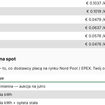
€ 0.1037
/
€ 0.1019
/
€ 0.0479
/
€ 0.0637
/
€ 0.0576
/
€ 0.0476
/
na spot
 — to, co dostawcy płacą na rynku Nord Pool / EPEX. Twój 
yp
Zmienna — aukcja na jutro
Na kWh
Na kWh + opłata stała