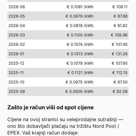
2026-06
€ 0.1081
/kWh
€ 108.11
2026-05
€ 0.0979
/kWh
€ 97.88
2026-04
€ 0.0818
/kWh
€ 81.82
2026-03
€ 0.1100
/kWh
€ 109.96
2026-02
€ 0.1074
/kWh
€ 107.40
2026-01
€ 0.1313
/kWh
€ 131.26
2025-12
€ 0.1079
/kWh
€ 107.90
2025-11
€ 0.1121
/kWh
€ 112.15
2025-10
€ 0.0975
/kWh
€ 97.50
2025-09
€ 0.0926
/kWh
€ 92.58
Zašto je račun viši od spot cijene
Cijene na ovoj stranici su veleprodajne sutrašnji —
ono što dobavljači plaćaju na tržištu Nord Pool /
EPEX. Vaš krajnji račun dodaje: