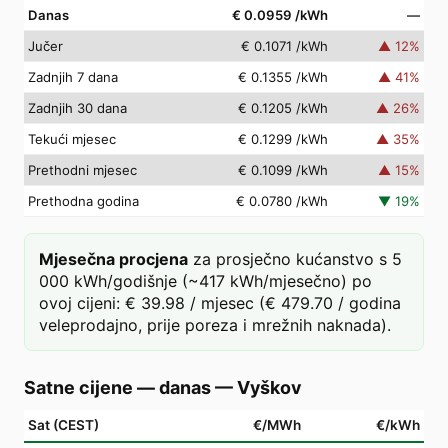
Danas
€ 0.0959
/kWh
—
Jučer
€ 0.1071
/kWh
▲
12
%
Zadnjih 7 dana
€ 0.1355
/kWh
▲
41
%
Zadnjih 30 dana
€ 0.1205
/kWh
▲
26
%
Tekući mjesec
€ 0.1299
/kWh
▲
35
%
Prethodni mjesec
€ 0.1099
/kWh
▲
15
%
Prethodna godina
€ 0.0780
/kWh
▼
19
%
Mjesečna procjena
za prosječno kućanstvo s 5
000 kWh/godišnje (~417 kWh/mjesečno) po
ovoj cijeni: € 39.98 / mjesec (€ 479.70 / godina
veleprodajno, prije poreza i mrežnih naknada).
Satne cijene — danas
—
Vyškov
Sat (CEST)
€/MWh
€/kWh