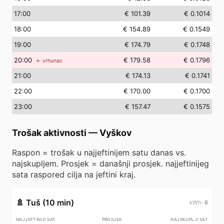
17
:00
€ 101.39
€ 0.1014
18
:00
€ 154.89
€ 0.1549
19
:00
€ 174.79
€ 0.1748
20
:00
€ 179.58
€ 0.1796
← vrhunac
21
:00
€ 174.13
€ 0.1741
22
:00
€ 170.00
€ 0.1700
23
:00
€ 157.47
€ 0.1575
Trošak aktivnosti
—
Vyškov
Raspon = trošak u najjeftinijem satu danas vs.
najskupljem. Prosjek = današnji prosjek. najjeftinijeg
sata raspored cilja na jeftini kraj.
🚿
Tuš (10 min)
6