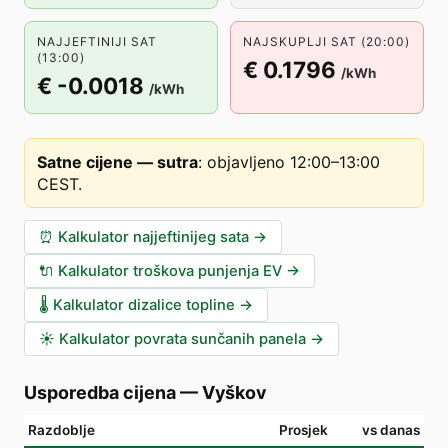
NAJJEFTINIJI SAT
NAJSKUPLJI SAT (20:00)
(13:00)
€ 0.1796
/kWh
€ -0.0018
/kWh
Satne cijene — sutra
:
objavljeno 12:00–13:00
CEST
.
⏰
Kalkulator najjeftinijeg sata
→
🔌
Kalkulator troškova punjenja EV
→
🌡️
Kalkulator dizalice topline
→
☀️
Kalkulator povrata sunčanih panela
→
Usporedba cijena
—
Vyškov
Razdoblje
Prosjek
vs danas