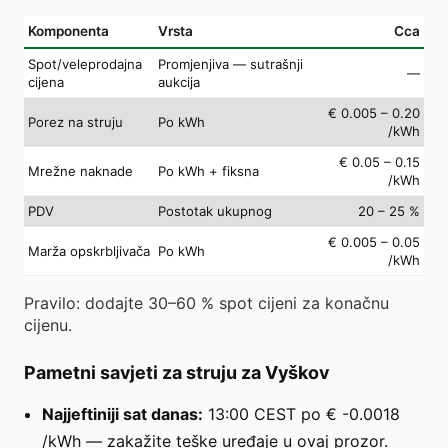
Komponenta
Vrsta
Cca
Spot/veleprodajna
Promjenjiva — sutrašnji
—
cijena
aukcija
€ 0.005 – 0.20
Porez na struju
Po kWh
/kWh
€ 0.05 – 0.15
Mrežne naknade
Po kWh + fiksna
/kWh
PDV
Postotak ukupnog
20 – 25 %
€ 0.005 – 0.05
Marža opskrbljivača
Po kWh
/kWh
Pravilo: dodajte 30–60 % spot cijeni za konačnu
cijenu.
Pametni savjeti za struju za Vyškov
Najjeftiniji sat danas:
13:00 CEST po € -0.0018
/kWh — zakažite teške uređaje u ovaj prozor.