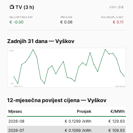
📺
TV (3 h)
0.6
€ -0.00
€ 0.06
€ 0.11
Zadnjih 31 dana
—
Vyškov
€
160
€
78
2026-07-11
2026-08-09
12-mjesečna povijest cijena
—
Vyškov
Mjesec
Prosjek
€/MWh
2026-08
€ 0.1299
/kWh
€ 129.93
2026-07
€ 0.1099
/kWh
€ 109.93