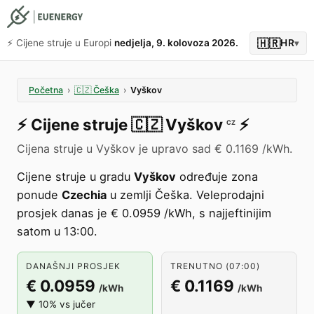
🇭🇷
⚡️ Cijene struje u Europi
nedjelja, 9. kolovoza 2026.
HR
▾
Početna
›
🇨🇿
Češka
›
Vyškov
⚡️
Cijene struje
🇨🇿
Vyškov
⚡️
CZ
Cijena struje u Vyškov je upravo sad € 0.1169 /kWh.
Cijene struje u gradu
Vyškov
određuje zona
ponude
Czechia
u zemlji Češka. Veleprodajni
prosjek danas je € 0.0959 /kWh, s najjeftinijim
satom u 13:00.
DANAŠNJI PROSJEK
TRENUTNO (07:00)
€ 0.0959
€ 0.1169
/kWh
/kWh
▼ 10% vs jučer