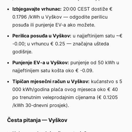
Izbjegavajte vrhunac:
20:00 CEST dostiže €
0.1796 /kWh u Vyškov — odgodite perilicu
posuđa ili punjenje EV-a ako možete.
Perilica posuđa u Vyškov:
u najjeftinijem satu ~€
-0.00; u vrhuncu € 0.25 — značajna ušteda
godišnje.
Punjenje EV-a u Vyškov:
punjenje od 50 kWh u
najjeftinijem satu košta oko € -0.09.
Tipičan mjesečni račun u Vyškov:
kućanstvo s 5
000 kWh/godina plaća ovog mjeseca oko € 40
po trenutnim veleprodajnim cijenama (€ 0.1205
/kWh 30-dnevni prosjek).
Česta pitanja
—
Vyškov