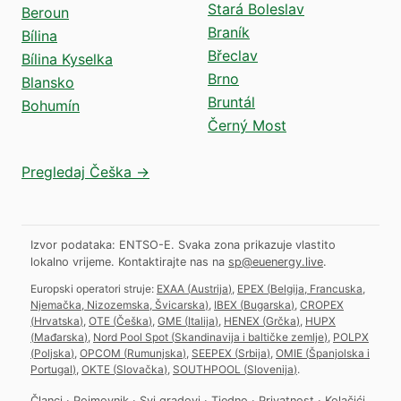
Stará Boleslav
Beroun
Braník
Bílina
Břeclav
Bílina Kyselka
Brno
Blansko
Bruntál
Bohumín
Černý Most
Pregledaj Češka →
Izvor podataka: ENTSO-E. Svaka zona prikazuje vlastito
lokalno vrijeme.
Kontaktirajte nas na
sp@euenergy.live
.
Europski operatori struje:
EXAA
(
Austrija
)
,
EPEX
(
Belgija, Francuska,
Njemačka, Nizozemska, Švicarska
)
,
IBEX
(
Bugarska
)
,
CROPEX
(
Hrvatska
)
,
OTE
(
Češka
)
,
GME
(
Italija
)
,
HENEX
(
Grčka
)
,
HUPX
(
Mađarska
)
,
Nord Pool Spot
(
Skandinavija i baltičke zemlje
)
,
POLPX
(
Poljska
)
,
OPCOM
(
Rumunjska
)
,
SEEPEX
(
Srbija
)
,
OMIE
(
Španjolska i
Portugal
)
,
OKTE
(
Slovačka
)
,
SOUTHPOOL
(
Slovenija
)
.
Članci
·
Pojmovnik
·
Svi gradovi
·
Tjedno
·
Privatnost
·
Kolačići