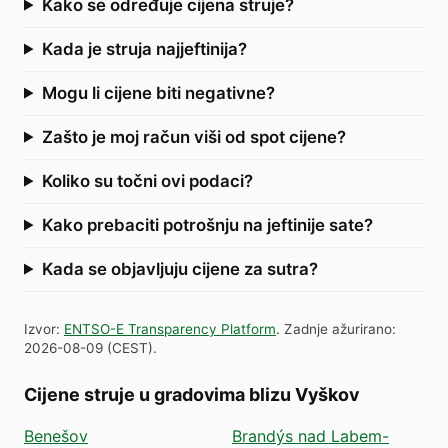
Kako se određuje cijena struje?
Kada je struja najjeftinija?
Mogu li cijene biti negativne?
Zašto je moj račun viši od spot cijene?
Koliko su točni ovi podaci?
Kako prebaciti potrošnju na jeftinije sate?
Kada se objavljuju cijene za sutra?
Izvor
:
ENTSO-E Transparency Platform
.
Zadnje ažurirano
:
2026-08-09
(
CEST
).
Cijene struje u gradovima blizu Vyškov
Benešov
Brandýs nad Labem-