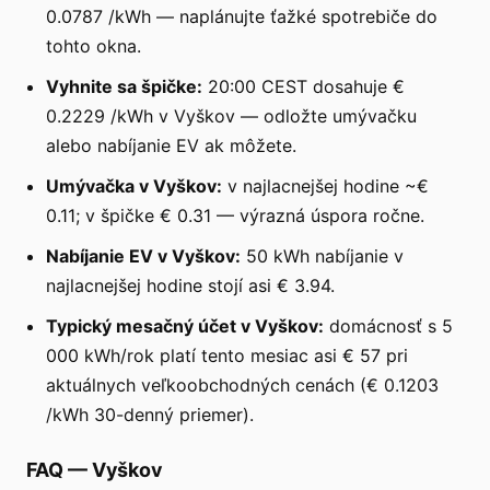
0.0787 /kWh — naplánujte ťažké spotrebiče do
tohto okna.
Vyhnite sa špičke:
20:00 CEST dosahuje €
0.2229 /kWh v Vyškov — odložte umývačku
alebo nabíjanie EV ak môžete.
Umývačka v Vyškov:
v najlacnejšej hodine ~€
0.11; v špičke € 0.31 — výrazná úspora ročne.
Nabíjanie EV v Vyškov:
50 kWh nabíjanie v
najlacnejšej hodine stojí asi € 3.94.
Typický mesačný účet v Vyškov:
domácnosť s 5
000 kWh/rok platí tento mesiac asi € 57 pri
aktuálnych veľkoobchodných cenách (€ 0.1203
/kWh 30-denný priemer).
FAQ
—
Vyškov