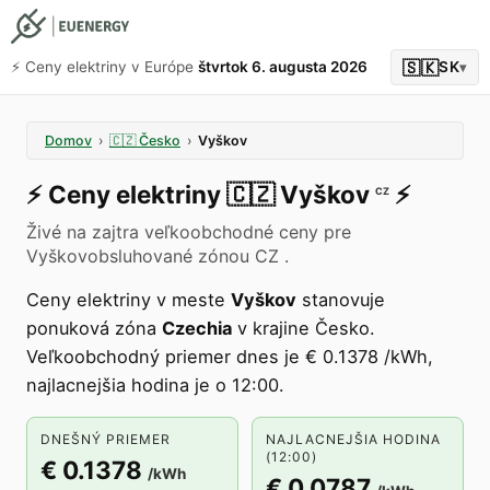
🇸🇰
⚡️ Ceny elektriny v Európe
štvrtok 6. augusta 2026
SK
▾
Domov
›
🇨🇿
Česko
›
Vyškov
⚡️
Ceny elektriny
🇨🇿
Vyškov
⚡️
CZ
Živé na zajtra veľkoobchodné ceny pre
Vyškovobsluhované zónou CZ .
Ceny elektriny v meste
Vyškov
stanovuje
ponuková zóna
Czechia
v krajine Česko.
Veľkoobchodný priemer dnes je € 0.1378 /kWh,
najlacnejšia hodina je o 12:00.
DNEŠNÝ PRIEMER
NAJLACNEJŠIA HODINA
(12:00)
€ 0.1378
/kWh
€ 0.0787