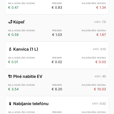
€ 0.47
€ 0.83
€ 1.34
🛁
Kúpeľ
7.5
€ 0.59
€ 1.03
€ 1.67
💧
Kanvica (1 L)
0.12
€ 0.01
€ 0.02
€ 0.03
🔌
Plné nabitie EV
45
€ 3.54
€ 6.20
€ 10.03
📱
Nabíjanie telefónu
0.02