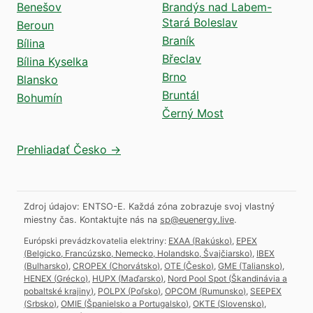
Benešov
Brandýs nad Labem-
Stará Boleslav
Beroun
Braník
Bílina
Břeclav
Bílina Kyselka
Brno
Blansko
Bruntál
Bohumín
Černý Most
Prehliadať Česko →
Zdroj údajov: ENTSO-E. Každá zóna zobrazuje svoj vlastný
miestny čas.
Kontaktujte nás na
sp@euenergy.live
.
Európski prevádzkovatelia elektriny:
EXAA
(
Rakúsko
)
,
EPEX
(
Belgicko, Francúzsko, Nemecko, Holandsko, Švajčiarsko
)
,
IBEX
(
Bulharsko
)
,
CROPEX
(
Chorvátsko
)
,
OTE
(
Česko
)
,
GME
(
Taliansko
)
,
HENEX
(
Grécko
)
,
HUPX
(
Maďarsko
)
,
Nord Pool Spot
(
Škandinávia a
pobaltské krajiny
)
,
POLPX
(
Poľsko
)
,
OPCOM
(
Rumunsko
)
,
SEEPEX
(
Srbsko
)
,
OMIE
(
Španielsko a Portugalsko
)
,
OKTE
(
Slovensko
)
,