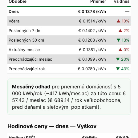
Obdobie
Priemer
vs dnes
Dnes
€ 0.1378
/kWh
—
Včera
€ 0.1514
/kWh
▲
10
%
Posledných 7 dní
€ 0.1402
/kWh
▲
2
%
Posledných 30 dní
€ 0.1203
/kWh
▼
13
%
Aktuálny mesiac
€ 0.1381
/kWh
▲
0
%
Predchádzajúci mesiac
€ 0.1099
/kWh
▼
20
%
Predchádzajúci rok
€ 0.0780
/kWh
▼
43
%
Mesačný odhad
pre priemernú domácnosť s 5
000 kWh/rok (~417 kWh/mesiac) za túto cenu: €
57.43 / mesiac (€ 689.14 / rok veľkoobchodne,
pred daňami a sieťovými poplatkami).
Hodinové ceny — dnes
—
Vyškov
Hodina (SEČ)
€/MWh
€/kWh