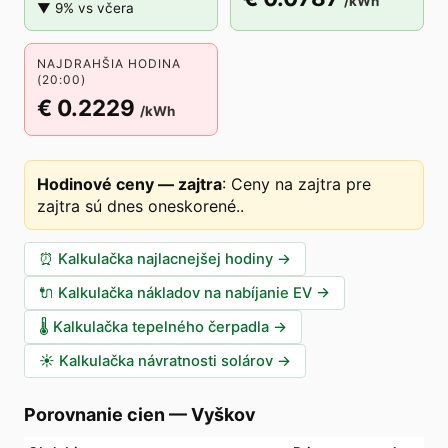
/kWh
▼ 9% vs včera
NAJDRAHŠIA HODINA
(20:00)
€ 0.2229
/kWh
Hodinové ceny — zajtra
:
Ceny na zajtra pre
zajtra sú dnes oneskorené.
.
⏰
Kalkulačka najlacnejšej hodiny
→
🔌
Kalkulačka nákladov na nabíjanie EV
→
🌡️
Kalkulačka tepelného čerpadla
→
☀️
Kalkulačka návratnosti solárov
→
Porovnanie cien
—
Vyškov