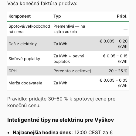
Vaša konečná faktúra pridáva:
Komponent
Typ
Pribl.
Spotová/veľkoobchod
Premenlivá — na
—
ná cena
zajtra aukcia
€ 0.005 – 0.20
Daň z elektriny
Za kWh
/kWh
Za kWh + pevný
€ 0.05 – 0.15
Sieťové poplatky
poplatok
/kWh
DPH
Percento z celkovej
20 – 25 %
€ 0.005 – 0.05
Marža dodávateľa
Za kWh
/kWh
Pravidlo: pridajte 30–60 % k spotovej cene pre
konečnú cenu.
Inteligentné tipy na elektrinu pre Vyškov
Najlacnejšia hodina dnes:
12:00 CEST za €