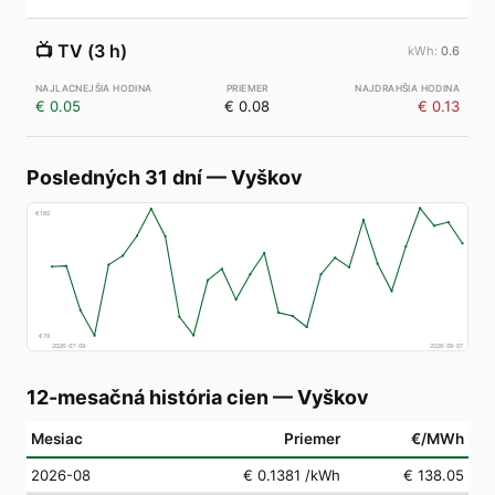
📺
TV (3 h)
0.6
€ 0.05
€ 0.08
€ 0.13
Posledných 31 dní
—
Vyškov
€
160
€
78
2026-07-09
2026-08-07
12-mesačná história cien
—
Vyškov
Mesiac
Priemer
€/MWh
2026-08
€ 0.1381
/kWh
€ 138.05