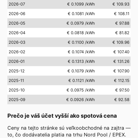
2026-07
€ 0.1099
/kWh
€ 109.93
2026-06
€ 0.1081
/kWh
€ 108.11
2026-05
€ 0.0979
/kWh
€ 97.88
2026-04
€ 0.0818
/kWh
€ 81.82
2026-03
€ 0.1100
/kWh
€ 109.96
2026-02
€ 0.1074
/kWh
€ 107.40
2026-01
€ 0.1313
/kWh
€ 131.26
2025-12
€ 0.1079
/kWh
€ 107.90
2025-11
€ 0.1121
/kWh
€ 112.15
2025-10
€ 0.0975
/kWh
€ 97.50
2025-09
€ 0.0926
/kWh
€ 92.58
Prečo je váš účet vyšší ako spotová cena
Ceny na tejto stránke sú veľkoobchodné na zajtra —
to, čo dodávatelia platia na trhu Nord Pool / EPEX.