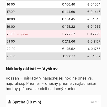
16
:00
€ 106.40
€ 0.1064
17
:00
€ 144.60
€ 0.1446
18
:00
€ 164.45
€ 0.1645
19
:00
€ 195.22
€ 0.1952
20
:00
€ 222.87
€ 0.2229
← špička
21
:00
€ 212.66
€ 0.2127
22
:00
€ 175.52
€ 0.1755
23
:00
€ 166.17
€ 0.1662
Náklady aktivít
—
Vyškov
Rozsah = náklady v najlacnejšej hodine dnes vs.
najdrahšej. Priemer = dnešný priemer. najlacnejšej
hodiny plánovanie cieli na lacný koniec.
🚿
Sprcha (10 min)
6