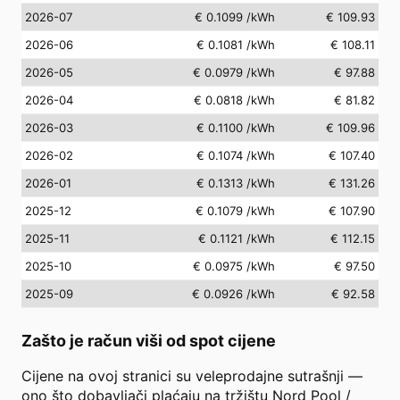
2026-07
€ 0.1099
/kWh
€ 109.93
2026-06
€ 0.1081
/kWh
€ 108.11
2026-05
€ 0.0979
/kWh
€ 97.88
2026-04
€ 0.0818
/kWh
€ 81.82
2026-03
€ 0.1100
/kWh
€ 109.96
2026-02
€ 0.1074
/kWh
€ 107.40
2026-01
€ 0.1313
/kWh
€ 131.26
2025-12
€ 0.1079
/kWh
€ 107.90
2025-11
€ 0.1121
/kWh
€ 112.15
2025-10
€ 0.0975
/kWh
€ 97.50
2025-09
€ 0.0926
/kWh
€ 92.58
Zašto je račun viši od spot cijene
Cijene na ovoj stranici su veleprodajne sutrašnji —
ono što dobavljači plaćaju na tržištu Nord Pool /