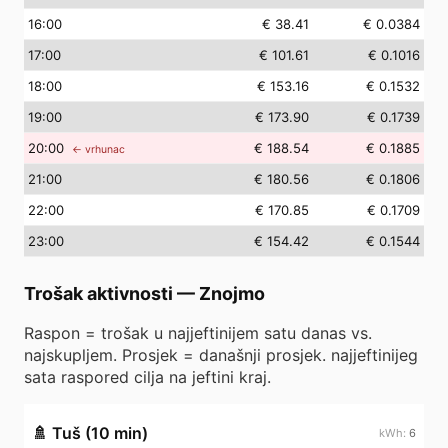
16
:00
€ 38.41
€ 0.0384
17
:00
€ 101.61
€ 0.1016
18
:00
€ 153.16
€ 0.1532
19
:00
€ 173.90
€ 0.1739
20
:00
€ 188.54
€ 0.1885
← vrhunac
21
:00
€ 180.56
€ 0.1806
22
:00
€ 170.85
€ 0.1709
23
:00
€ 154.42
€ 0.1544
Trošak aktivnosti
—
Znojmo
Raspon = trošak u najjeftinijem satu danas vs.
najskupljem. Prosjek = današnji prosjek. najjeftinijeg
sata raspored cilja na jeftini kraj.
🚿
Tuš (10 min)
6