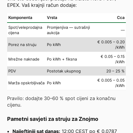
EPEX. Vaš krajnji račun dodaje:
Komponenta
Vrsta
Cca
Spot/veleprodajna
Promjenjiva — sutrašnji
—
cijena
aukcija
€ 0.005 – 0.20
Porez na struju
Po kWh
/kWh
€ 0.05 – 0.15
Mrežne naknade
Po kWh + fiksna
/kWh
PDV
Postotak ukupnog
20 – 25 %
€ 0.005 – 0.05
Marža opskrbljivača
Po kWh
/kWh
Pravilo: dodajte 30–60 % spot cijeni za konačnu
cijenu.
Pametni savjeti za struju za Znojmo
Najjeftiniji sat danas:
12:00 CEST po € 0.0787