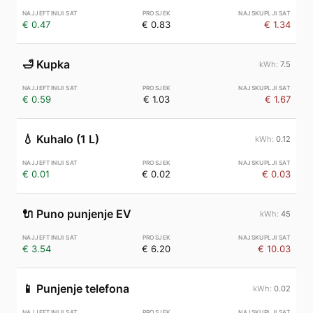
€ 0.47
€ 0.83
€ 1.34
🛁
Kupka
7.5
€ 0.59
€ 1.03
€ 1.67
💧
Kuhalo (1 L)
0.12
€ 0.01
€ 0.02
€ 0.03
🔌
Puno punjenje EV
45
€ 3.54
€ 6.20
€ 10.03
📱
Punjenje telefona
0.02