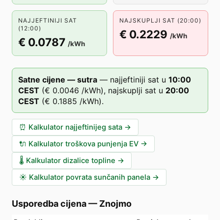
NAJJEFTINIJI SAT
NAJSKUPLJI SAT (20:00)
(12:00)
€ 0.2229
/kWh
€ 0.0787
/kWh
Satne cijene — sutra
—
najjeftiniji sat u
10
:00
CEST
(
€ 0.0046
/kWh),
najskuplji sat u
20
:00
CEST
(
€ 0.1885
/kWh).
⏰
Kalkulator najjeftinijeg sata
→
🔌
Kalkulator troškova punjenja EV
→
🌡️
Kalkulator dizalice topline
→
☀️
Kalkulator povrata sunčanih panela
→
Usporedba cijena
—
Znojmo