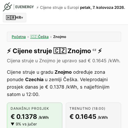
⚡️ Cijene struje u Europi
petak, 7. kolovoza 2026.
🇭🇷
HR
▾
Početna
›
🇨🇿
Češka
›
Znojmo
⚡️
Cijene struje
🇨🇿
Znojmo
⚡️
CZ
Cijena struje u Znojmo je upravo sad € 0.1645 /kWh.
Cijene struje u gradu
Znojmo
određuje zona
ponude
Czechia
u zemlji Češka. Veleprodajni
prosjek danas je € 0.1378 /kWh, s najjeftinijim
satom u 12:00.
DANAŠNJI PROSJEK
TRENUTNO (18:00)
€ 0.1378
€ 0.1645
/kWh
/kWh
▼ 9% vs jučer