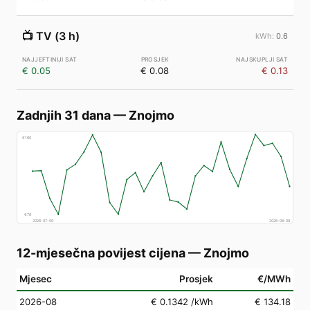
📺
TV (3 h)
0.6
€ 0.05
€ 0.08
€ 0.13
Zadnjih 31 dana
—
Znojmo
€
160
€
78
2026-07-09
2026-08-08
12-mjesečna povijest cijena
—
Znojmo
Mjesec
Prosjek
€/MWh
2026-08
€ 0.1342
/kWh
€ 134.18