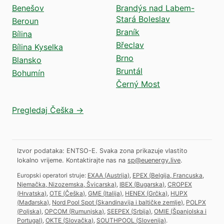
Benešov
Brandýs nad Labem-
Stará Boleslav
Beroun
Braník
Bílina
Břeclav
Bílina Kyselka
Brno
Blansko
Bruntál
Bohumín
Černý Most
Pregledaj Češka →
Izvor podataka: ENTSO-E. Svaka zona prikazuje vlastito
lokalno vrijeme.
Kontaktirajte nas na
sp@euenergy.live
.
Europski operatori struje:
EXAA
(
Austrija
)
,
EPEX
(
Belgija, Francuska,
Njemačka, Nizozemska, Švicarska
)
,
IBEX
(
Bugarska
)
,
CROPEX
(
Hrvatska
)
,
OTE
(
Češka
)
,
GME
(
Italija
)
,
HENEX
(
Grčka
)
,
HUPX
(
Mađarska
)
,
Nord Pool Spot
(
Skandinavija i baltičke zemlje
)
,
POLPX
(
Poljska
)
,
OPCOM
(
Rumunjska
)
,
SEEPEX
(
Srbija
)
,
OMIE
(
Španjolska i
Portugal
)
,
OKTE
(
Slovačka
)
,
SOUTHPOOL
(
Slovenija
)
.