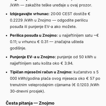
/kWh — zakažite teške uređaje u ovaj prozor.
Izbjegavajte vrhunac:
20:00 CEST dostiže €
0.2229 /kWh u Znojmo — odgodite perilicu
posuđa ili punjenje EV-a ako možete.
Perilica posuđa u Znojmo:
u najjeftinijem satu ~€
0.11; u vrhuncu € 0.31 — značajna ušteda
godišnje.
Punjenje EV-a u Znojmo:
punjenje od 50 kWh u
najjeftinijem satu košta oko € 3.94.
Tipičan mjesečni račun u Znojmo:
kućanstvo s 5
000 kWh/godina plaća ovog mjeseca oko € 57 po
trenutnim veleprodajnim cijenama (€ 0.1203 /kWh
30-dnevni prosjek).
Česta pitanja
—
Znojmo