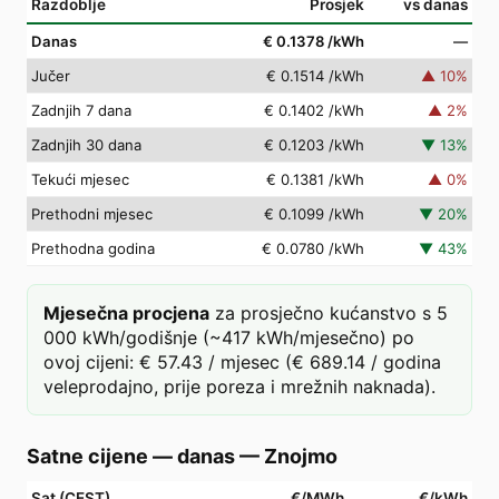
Razdoblje
Prosjek
vs danas
Danas
€ 0.1378
/kWh
—
Jučer
€ 0.1514
/kWh
▲
10
%
Zadnjih 7 dana
€ 0.1402
/kWh
▲
2
%
Zadnjih 30 dana
€ 0.1203
/kWh
▼
13
%
Tekući mjesec
€ 0.1381
/kWh
▲
0
%
Prethodni mjesec
€ 0.1099
/kWh
▼
20
%
Prethodna godina
€ 0.0780
/kWh
▼
43
%
Mjesečna procjena
za prosječno kućanstvo s 5
000 kWh/godišnje (~417 kWh/mjesečno) po
ovoj cijeni: € 57.43 / mjesec (€ 689.14 / godina
veleprodajno, prije poreza i mrežnih naknada).
Satne cijene — danas
—
Znojmo
Sat (CEST)
€/MWh
€/kWh