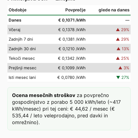
Obdobje
Povprečje
glede na danes
Danes
€ 0,1071
/kWh
—
Včeraj
€ 0,1378
/kWh
▲
29
%
Zadnjih 7 dni
€ 0,1381
/kWh
▲
29
%
Zadnjih 30 dni
€ 0,1210
/kWh
▲
13
%
Tekoči mesec
€ 0,1342
/kWh
▲
25
%
Prejšnji mesec
€ 0,1099
/kWh
▲
3
%
Isti mesec lani
€ 0,0780
/kWh
▼
27
%
Ocena mesečnih stroškov
za povprečno
gospodinjstvo z porabo 5 000 kWh/leto (~417
kWh/mesec) pri tej ceni: € 44,62 / mesec (€
535,44 / leto veleprodajno, pred davki in
omrežnino).