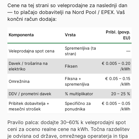
Cene na tej strani so veleprodajne za naslednji dan
— to plačajo dobavitelji na Nord Pool / EPEX. Vaš
končni račun dodaja:
Pribl. (povp.
Komponenta
Vrsta
EU)
Spremenljiva (ta
Veleprodajna spot cena
—
stran)
Davek / trošarina na
€ 0.005 – 0.20
Fiksen
elektriko
/kWh
Fiksna +
€ 0.05 – 0.15
Omrežnina
spremenljiva
/kWh
DDV / prometni davek
% multiplikator
20 – 25 %
Pribitek dobavitelja +
Specifično za
€ 0.005 – 0.05
mesečni strošek
ponudnika
/kWh
Pravilo palca: dodajte 30–60% k veleprodajni spot
ceni za oceno realne cene na kWh. Točna razdelitev
je odvisna od države, omrežnega operaterja in tipa