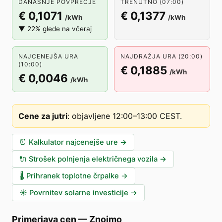
DANAŠNJE POVPREČJE
TRENUTNO (07:00)
€ 0,1071
€ 0,1377
/kWh
/kWh
▼ 22% glede na včeraj
NAJCENEJŠA URA
NAJDRAŽJA URA (20:00)
(10:00)
€ 0,1885
/kWh
€ 0,0046
/kWh
Cene za jutri
:
objavljene 12:00–13:00 CEST
.
⏰
Kalkulator najcenejše ure
→
🔌
Strošek polnjenja električnega vozila
→
🌡️
Prihranek toplotne črpalke
→
☀️
Povrnitev solarne investicije
→
Primerjava cen
—
Znojmo