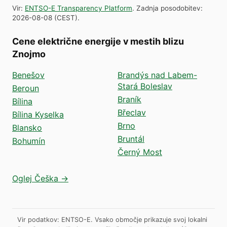
Vir
:
ENTSO-E Transparency Platform
.
Zadnja posodobitev
:
2026-08-08
(
CEST
).
Cene električne energije v mestih blizu
Znojmo
Benešov
Brandýs nad Labem-
Stará Boleslav
Beroun
Braník
Bílina
Břeclav
Bílina Kyselka
Brno
Blansko
Bruntál
Bohumín
Černý Most
Oglej Češka →
Vir podatkov: ENTSO-E. Vsako območje prikazuje svoj lokalni