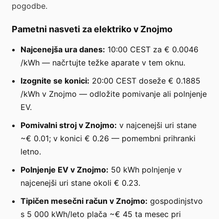
pogodbe.
Pametni nasveti za elektriko v Znojmo
Najcenejša ura danes:
10:00 CEST za € 0.0046
/kWh — načrtujte težke aparate v tem oknu.
Izognite se konici:
20:00 CEST doseže € 0.1885
/kWh v Znojmo — odložite pomivanje ali polnjenje
EV.
Pomivalni stroj v Znojmo:
v najcenejši uri stane
~€ 0.01; v konici € 0.26 — pomembni prihranki
letno.
Polnjenje EV v Znojmo:
50 kWh polnjenje v
najcenejši uri stane okoli € 0.23.
Tipičen mesečni račun v Znojmo:
gospodinjstvo
s 5 000 kWh/leto plača ~€ 45 ta mesec pri