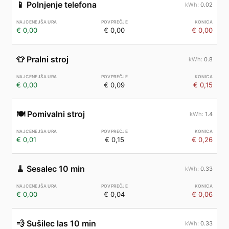
📱
Polnjenje telefona
0.02
€ 0,00
€ 0,00
€ 0,00
👕
Pralni stroj
0.8
€ 0,00
€ 0,09
€ 0,15
🍽️
Pomivalni stroj
1.4
€ 0,01
€ 0,15
€ 0,26
🧹
Sesalec 10 min
0.33
€ 0,00
€ 0,04
€ 0,06
💨
Sušilec las 10 min
0.33