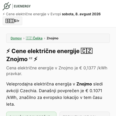
⚡️ Cene električne energije v Evropi
sobota, 8. avgust 2026
🇸🇮
SI
▾
Domov
›
🇨🇿
Češka
›
Znojmo
⚡️
Cene električne energije
🇨🇿
Znojmo
⚡️
CZ
Cena električne energije v Znojmo je € 0,1377 /kWh
pravkar.
Veleprodajna električna energija v
Znojmo
sledi
avkciji Czechia. Današnji povprečen je € 0.1071
/kWh, značilno za evropsko lokacijo v tem času
leta.