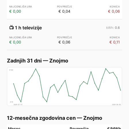
€ 0,00
€ 0,04
€ 0,06
📺
1 h televizije
0.6
€ 0,00
€ 0,06
€ 0,11
Zadnjih 31 dni
—
Znojmo
€
160
€
78
2026-07-10
2026-08-08
12-mesečna zgodovina cen
—
Znojmo
Mesec
Povprečje
€/MWh