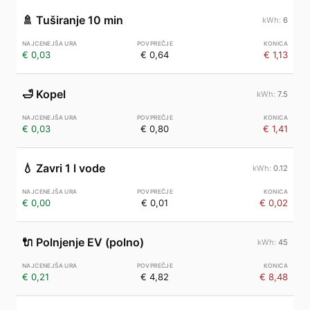
🚿
Tuširanje 10 min
6
€ 0,03
€ 0,64
€ 1,13
🛁
Kopel
7.5
€ 0,03
€ 0,80
€ 1,41
💧
Zavri 1 l vode
0.12
€ 0,00
€ 0,01
€ 0,02
🔌
Polnjenje EV (polno)
45
€ 0,21
€ 4,82
€ 8,48