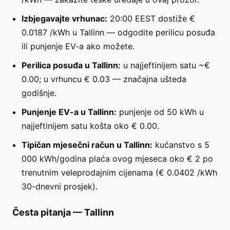
Izbjegavajte vrhunac:
20:00 EEST dostiže €
0.0187 /kWh u Tallinn — odgodite perilicu posuđa
ili punjenje EV-a ako možete.
Perilica posuđa u Tallinn:
u najjeftinijem satu ~€
0.00; u vrhuncu € 0.03 — značajna ušteda
godišnje.
Punjenje EV-a u Tallinn:
punjenje od 50 kWh u
najjeftinijem satu košta oko € 0.00.
Tipičan mjesečni račun u Tallinn:
kućanstvo s 5
000 kWh/godina plaća ovog mjeseca oko € 2 po
trenutnim veleprodajnim cijenama (€ 0.0402 /kWh
30-dnevni prosjek).
Česta pitanja
—
Tallinn