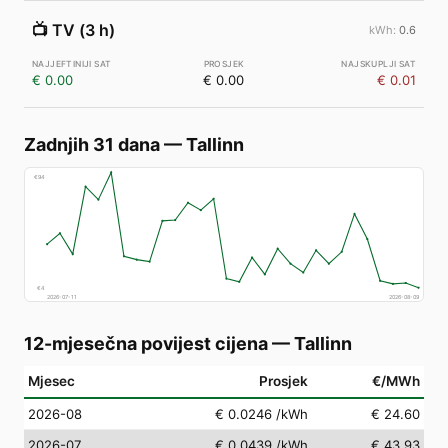
📺
TV (3 h)
0.6
€ 0.00
€ 0.00
€ 0.01
Zadnjih 31 dana
—
Tallinn
€
94
€
4
2026-07-11
2026-08-09
12-mjesečna povijest cijena
—
Tallinn
Mjesec
Prosjek
€/MWh
2026-08
€ 0.0246
/kWh
€ 24.60
2026-07
€ 0.0439
/kWh
€ 43.93