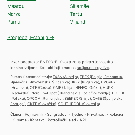
Maardu
Sillamäe
Narva
Tartu
Pärnu
Viljandi
Pregledaj Estonija →
Izvor podataka: ENTSO-E. Svaka zona prikazuje vlastito
lokalno vrijeme.
Kontaktirajte nas na
sp@euenergy.live
.
Europski operatori struje:
EXAA
(
Austrija
)
,
EPEX
(
Belgija, Francuska,
Njemačka, Nizozemska, Švicarska
)
,
IBEX
(
Bugarska
)
,
CROPEX
(
Hrvatska
)
,
OTE
(
Češka
)
,
GME
(
Italija
)
,
HENEX
(
Grčka
)
,
HUPX
(
Mađarska
)
,
Nord Pool Spot
(
Skandinavija i baltičke zemlje
)
,
POLPX
(
Poljska
)
,
OPCOM
(
Rumunjska
)
,
SEEPEX
(
Srbija
)
,
OMIE
(
Španjolska i
Portugal
)
,
OKTE
(
Slovačka
)
,
SOUTHPOOL
(
Slovenija
)
.
Članci
·
Pojmovnik
·
Svi gradovi
·
Tjedno
·
Privatnost
·
Kolačići
·
O nama
·
Kontakt
·
Potrošački alati
·
API