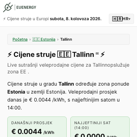
🇭🇷
⚡️ Cijene struje u Europi
subota, 8. kolovoza 2026.
HR
▾
Početna
›
🇪🇪
Estonija
›
Tallinn
⚡️
Cijene struje
🇪🇪
Tallinn
⚡️
EE
Live sutrašnji veleprodajne cijene za Tallinnopslužuje
zona EE .
Cijene struje u gradu
Tallinn
određuje zona ponude
Estonia
u zemlji Estonija. Veleprodajni prosjek
danas je € 0.0044 /kWh, s najjeftinijim satom u
14:00.
DANAŠNJI PROSJEK
NAJJEFTINIJI SAT
(14:00)
€ 0.0044
/kWh
€ 0.0000