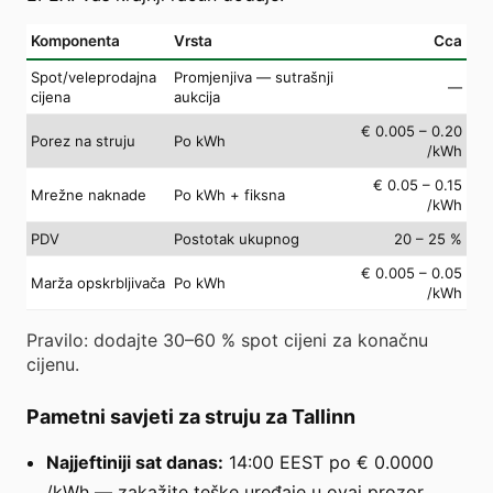
Komponenta
Vrsta
Cca
Spot/veleprodajna
Promjenjiva — sutrašnji
—
cijena
aukcija
€ 0.005 – 0.20
Porez na struju
Po kWh
/kWh
€ 0.05 – 0.15
Mrežne naknade
Po kWh + fiksna
/kWh
PDV
Postotak ukupnog
20 – 25 %
€ 0.005 – 0.05
Marža opskrbljivača
Po kWh
/kWh
Pravilo: dodajte 30–60 % spot cijeni za konačnu
cijenu.
Pametni savjeti za struju za Tallinn
Najjeftiniji sat danas:
14:00 EEST po € 0.0000
/kWh — zakažite teške uređaje u ovaj prozor.