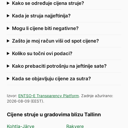
Kako se određuje cijena struje?
Kada je struja najjeftinija?
Mogu li cijene biti negativne?
Zašto je moj račun viši od spot cijene?
Koliko su točni ovi podaci?
Kako prebaciti potrošnju na jeftinije sate?
Kada se objavljuju cijene za sutra?
Izvor
:
ENTSO-E Transparency Platform
.
Zadnje ažurirano
:
2026-08-09
(
EEST
).
Cijene struje u gradovima blizu Tallinn
Kohtla-Järve
Rakvere