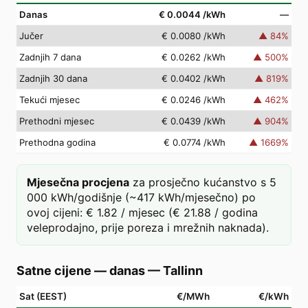
Danas
€ 0.0044
/kWh
—
Jučer
€ 0.0080
/kWh
▲
84
%
Zadnjih 7 dana
€ 0.0262
/kWh
▲
500
%
Zadnjih 30 dana
€ 0.0402
/kWh
▲
819
%
Tekući mjesec
€ 0.0246
/kWh
▲
462
%
Prethodni mjesec
€ 0.0439
/kWh
▲
904
%
Prethodna godina
€ 0.0774
/kWh
▲
1669
%
Mjesečna procjena
za prosječno kućanstvo s 5
000 kWh/godišnje (~417 kWh/mjesečno) po
ovoj cijeni: € 1.82 / mjesec (€ 21.88 / godina
veleprodajno, prije poreza i mrežnih naknada).
Satne cijene — danas
—
Tallinn
Sat (EEST)
€/MWh
€/kWh