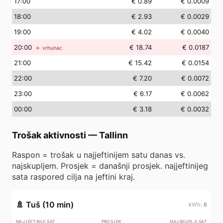
17
:00
€ 0.89
€ 0.0009
18
:00
€ 2.93
€ 0.0029
19
:00
€ 4.02
€ 0.0040
20
:00
€ 18.74
€ 0.0187
← vrhunac
21
:00
€ 15.42
€ 0.0154
22
:00
€ 7.20
€ 0.0072
23
:00
€ 6.17
€ 0.0062
00
:00
€ 3.18
€ 0.0032
Trošak aktivnosti
—
Tallinn
Raspon = trošak u najjeftinijem satu danas vs.
najskupljem. Prosjek = današnji prosjek. najjeftinijeg
sata raspored cilja na jeftini kraj.
🚿
Tuš (10 min)
6