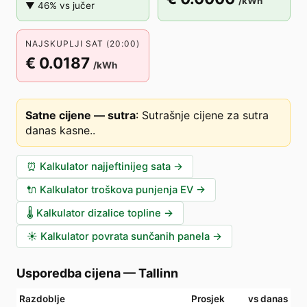
/kWh
▼ 46% vs jučer
NAJSKUPLJI SAT (20:00)
€ 0.0187
/kWh
Satne cijene — sutra
:
Sutrašnje cijene za sutra
danas kasne.
.
⏰
Kalkulator najjeftinijeg sata
→
🔌
Kalkulator troškova punjenja EV
→
🌡️
Kalkulator dizalice topline
→
☀️
Kalkulator povrata sunčanih panela
→
Usporedba cijena
—
Tallinn
Razdoblje
Prosjek
vs danas