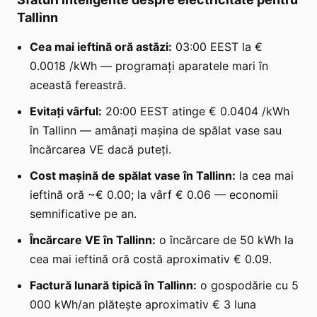
Tallinn
Cea mai ieftină oră astăzi:
03:00 EEST la €
0.0018 /kWh — programați aparatele mari în
această fereastră.
Evitați vârful:
20:00 EEST atinge € 0.0404 /kWh
în Tallinn — amânați mașina de spălat vase sau
încărcarea VE dacă puteți.
Cost mașină de spălat vase în Tallinn:
la cea mai
ieftină oră ~€ 0.00; la vârf € 0.06 — economii
semnificative pe an.
Încărcare VE în Tallinn:
o încărcare de 50 kWh la
cea mai ieftină oră costă aproximativ € 0.09.
Factură lunară tipică în Tallinn:
o gospodărie cu 5
000 kWh/an plătește aproximativ € 3 luna