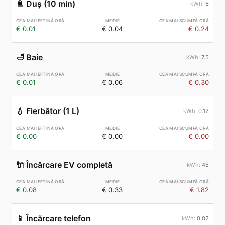
🚿
Duș (10 min)
6
€ 0.01
€ 0.04
€ 0.24
🛁
Baie
7.5
€ 0.01
€ 0.06
€ 0.30
💧
Fierbător (1 L)
0.12
€ 0.00
€ 0.00
€ 0.00
🔌
Încărcare EV completă
45
€ 0.08
€ 0.33
€ 1.82
📱
Încărcare telefon
0.02