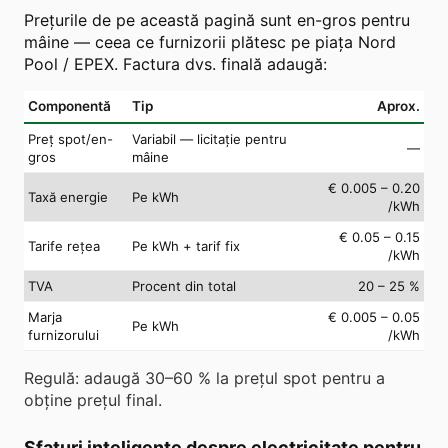
Prețurile de pe această pagină sunt en-gros pentru
mâine — ceea ce furnizorii plătesc pe piața Nord
Pool / EPEX. Factura dvs. finală adaugă:
Componentă
Tip
Aprox.
Preț spot/en-
Variabil — licitație pentru
—
gros
mâine
€ 0.005 – 0.20
Taxă energie
Pe kWh
/kWh
€ 0.05 – 0.15
Tarife rețea
Pe kWh + tarif fix
/kWh
TVA
Procent din total
20 – 25 %
Marja
€ 0.005 – 0.05
Pe kWh
furnizorului
/kWh
Regulă: adaugă 30–60 % la prețul spot pentru a
obține prețul final.
Sfaturi inteligente despre electricitate pentru