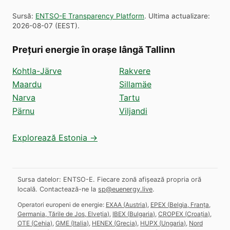
Sursă
:
ENTSO-E Transparency Platform
.
Ultima actualizare
:
2026-08-07
(
EEST
).
Prețuri energie în orașe lângă Tallinn
Kohtla-Järve
Rakvere
Maardu
Sillamäe
Narva
Tartu
Pärnu
Viljandi
Explorează Estonia →
Sursa datelor: ENTSO-E. Fiecare zonă afișează propria oră
locală.
Contactează-ne la
sp@euenergy.live
.
Operatori europeni de energie:
EXAA
(
Austria
)
,
EPEX
(
Belgia, Franța,
Germania, Țările de Jos, Elveția
)
,
IBEX
(
Bulgaria
)
,
CROPEX
(
Croația
)
,
OTE
(
Cehia
)
,
GME
(
Italia
)
,
HENEX
(
Grecia
)
,
HUPX
(
Ungaria
)
,
Nord