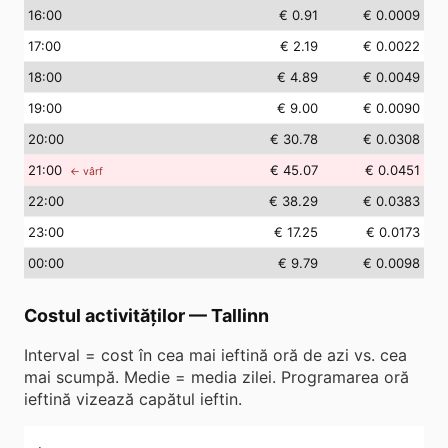
16
:00
€ 0.91
€ 0.0009
17
:00
€ 2.19
€ 0.0022
18
:00
€ 4.89
€ 0.0049
19
:00
€ 9.00
€ 0.0090
20
:00
€ 30.78
€ 0.0308
21
:00
€ 45.07
€ 0.0451
← vârf
22
:00
€ 38.29
€ 0.0383
23
:00
€ 17.25
€ 0.0173
00
:00
€ 9.79
€ 0.0098
Costul activităților
—
Tallinn
Interval = cost în cea mai ieftină oră de azi vs. cea
mai scumpă. Medie = media zilei. Programarea oră
ieftină vizează capătul ieftin.