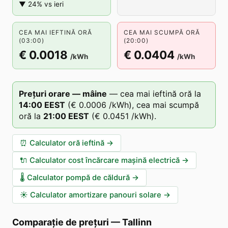
▼ 24% vs ieri
CEA MAI IEFTINĂ ORĂ
CEA MAI SCUMPĂ ORĂ
(03:00)
(20:00)
€ 0.0018
€ 0.0404
/kWh
/kWh
Prețuri orare — mâine
—
cea mai ieftină oră la
14
:00
EEST
(
€ 0.0006
/kWh),
cea mai scumpă
oră la
21
:00
EEST
(
€ 0.0451
/kWh).
⏰
Calculator oră ieftină
→
🔌
Calculator cost încărcare mașină electrică
→
🌡️
Calculator pompă de căldură
→
☀️
Calculator amortizare panouri solare
→
Comparație de prețuri
—
Tallinn