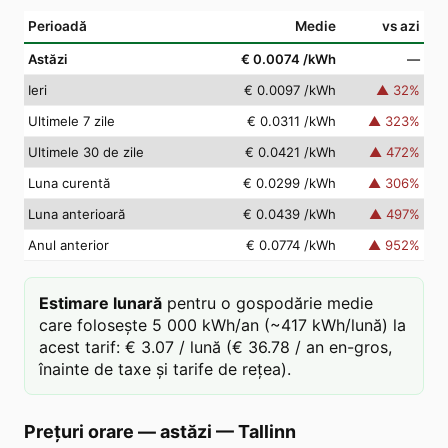
Perioadă
Medie
vs azi
Astăzi
€ 0.0074
/kWh
—
Ieri
€ 0.0097
/kWh
▲
32
%
Ultimele 7 zile
€ 0.0311
/kWh
▲
323
%
Ultimele 30 de zile
€ 0.0421
/kWh
▲
472
%
Luna curentă
€ 0.0299
/kWh
▲
306
%
Luna anterioară
€ 0.0439
/kWh
▲
497
%
Anul anterior
€ 0.0774
/kWh
▲
952
%
Estimare lunară
pentru o gospodărie medie
care folosește 5 000 kWh/an (~417 kWh/lună) la
acest tarif: € 3.07 / lună (€ 36.78 / an en-gros,
înainte de taxe și tarife de rețea).
Prețuri orare — astăzi
—
Tallinn