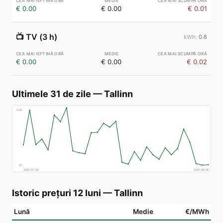
€ 0.00
€ 0.00
€ 0.01
📺
TV (3 h)
0.6
€ 0.00
€ 0.00
€ 0.02
Ultimele 31 de zile
—
Tallinn
€
94
€
7
2026-07-09
2026-08-08
Istoric prețuri 12 luni
—
Tallinn
Lună
Medie
€/MWh