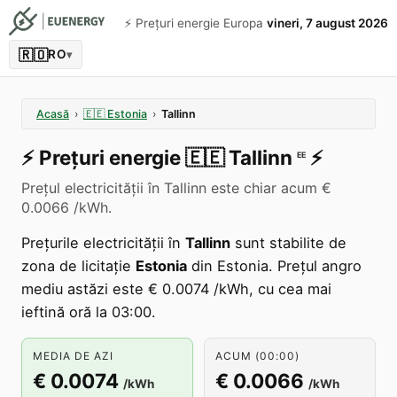
⚡️ Prețuri energie Europa
vineri, 7 august 2026
🇷🇴
RO
▾
Acasă
›
🇪🇪
Estonia
›
Tallinn
⚡️
Prețuri energie
🇪🇪
Tallinn
⚡️
EE
Prețul electricității în Tallinn este chiar acum €
0.0066 /kWh.
Prețurile electricității în
Tallinn
sunt stabilite de
zona de licitație
Estonia
din Estonia. Prețul angro
mediu astăzi este € 0.0074 /kWh, cu cea mai
ieftină oră la 03:00.
MEDIA DE AZI
ACUM (00:00)
€ 0.0074
€ 0.0066
/kWh
/kWh