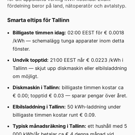
fördelning beror på land, nätoperatör och avtalstyp.
Smarta eltips för Tallinn
Billigaste timmen idag:
02:00 EEST för € 0.0018
/kWh — schemalägg tunga apparater inom detta
fönster.
Undvik topptid:
21:00 EEST når € 0.0223 /kWh i
Tallinn — skjut upp diskmaskin eller elbilsladdning
om möjligt.
Diskmaskin i Tallinn:
billigaste timmen kostar ca
€ 0.00; topptid € 0.03 — sparar pengar över året.
Elbilsladdning i Tallinn:
50 kWh-laddning under
billigaste timmen kostar runt € 0.09.
Typisk månadsräkning i Tallinn:
ett hushåll med 5
000 kWh/år betalar ca € 4 denna månad vid