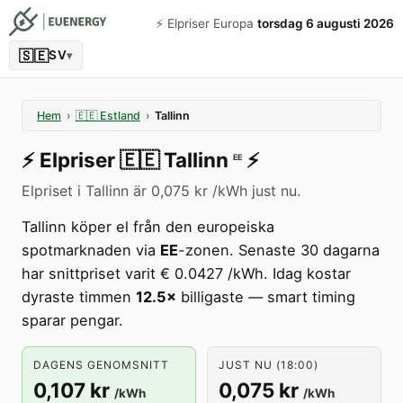
⚡️ Elpriser Europa
torsdag 6 augusti 2026
🇸🇪
SV
▾
Hem
›
🇪🇪
Estland
›
Tallinn
⚡️
Elpriser
🇪🇪
Tallinn
⚡️
EE
Elpriset i Tallinn är 0,075 kr /kWh just nu.
Tallinn köper el från den europeiska
spotmarknaden via
EE
-zonen. Senaste 30 dagarna
har snittpriset varit € 0.0427 /kWh. Idag kostar
dyraste timmen
12.5×
billigaste — smart timing
sparar pengar.
DAGENS GENOMSNITT
JUST NU (18:00)
0,107 kr
0,075 kr
/kWh
/kWh