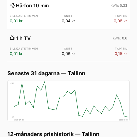
💨
Hårfön 10 min
0.33
0,01 kr
0,04 kr
0,08 kr
📺
1 h TV
0.6
0,01 kr
0,06 kr
0,15 kr
Senaste 31 dagarna
—
Tallinn
€
94
€
7
2026-07-08
2026-08-07
12-månaders prishistorik
—
Tallinn