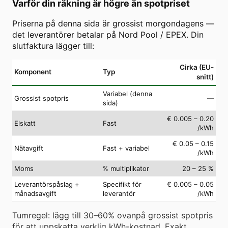
Varför din räkning är högre än spotpriset
Priserna på denna sida är grossist morgondagens —
det leverantörer betalar på Nord Pool / EPEX. Din
slutfaktura lägger till:
Cirka (EU-
Komponent
Typ
snitt)
Variabel (denna
Grossist spotpris
—
sida)
€ 0.005 – 0.20
Elskatt
Fast
/kWh
€ 0.05 – 0.15
Nätavgift
Fast + variabel
/kWh
Moms
% multiplikator
20 – 25 %
Leverantörspåslag +
Specifikt för
€ 0.005 – 0.05
månadsavgift
leverantör
/kWh
Tumregel: lägg till 30–60% ovanpå grossist spotpris
för att uppskatta verklig kWh-kostnad. Exakt