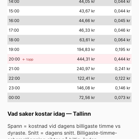
14
:00
44,05 kr
0,044 kr
15
:00
43,67 kr
0,044 kr
16
:00
44,66 kr
0,045 kr
17
:00
46,33 kr
0,046 kr
18
:00
63,61 kr
0,064 kr
19
:00
194,83 kr
0,195 kr
20
:00
444,31 kr
0,444 kr
← topp
21
:00
240,97 kr
0,241 kr
22
:00
122,41 kr
0,122 kr
23
:00
146,08 kr
0,146 kr
00
:00
72,56 kr
0,073 kr
Vad saker kostar idag
—
Tallinn
Spann = kostnad vid dagens billigaste timme vs
dyraste. Snitt = dagens snitt. Billigaste-timme-