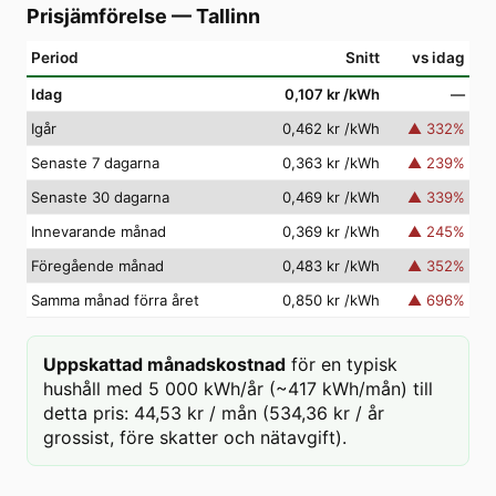
Prisjämförelse
—
Tallinn
Period
Snitt
vs idag
Idag
0,107 kr
/kWh
—
Igår
0,462 kr
/kWh
▲
332
%
Senaste 7 dagarna
0,363 kr
/kWh
▲
239
%
Senaste 30 dagarna
0,469 kr
/kWh
▲
339
%
Innevarande månad
0,369 kr
/kWh
▲
245
%
Föregående månad
0,483 kr
/kWh
▲
352
%
Samma månad förra året
0,850 kr
/kWh
▲
696
%
Uppskattad månadskostnad
för en typisk
hushåll med 5 000 kWh/år (~417 kWh/mån) till
detta pris: 44,53 kr / mån (534,36 kr / år
grossist, före skatter och nätavgift).