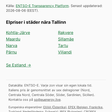
Källa
:
ENTSO-E Transparency Platform
.
Senast uppdaterad
:
2026-08-06
(
EEST
).
Elpriser i städer nära Tallinn
Kohtla-Järve
Rakvere
Maardu
Sillamäe
Narva
Tartu
Pärnu
Viljandi
Se Estland →
Datakälla: ENTSO-E. Varje zon visar sin egen lokala tid.
Italiens pris är genomsnittet av sex delregioner (Nord,
Centrala Nord, Centrala Söder, Söder, Sardinien, Sicilien).
Kontakta oss på
sp@euenergy.live
.
Europeiska eloperatörer:
EXAA
(
Österrike
)
,
EPEX
(
Belgien, Frankrike,
Tyskland, Nederländerna, Schweiz
)
,
IBEX
(
Bulgarien
)
,
CROPEX