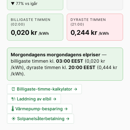
▼ 77% vs igår
BILLIGASTE TIMMEN
DYRASTE TIMMEN
(02:00)
(21:00)
0,020 kr
0,244 kr
/kWh
/kWh
Morgondagens morgondagens elpriser
—
billigaste timmen kl.
03
:00
EEST
(
0,020 kr
/kWh),
dyraste timmen kl.
20
:00
EEST
(
0,444 kr
/kWh).
⏰
Billigaste-timme-kalkylator
→
🔌
Laddning av elbil
→
🌡️
Värmepump-besparing
→
☀️
Solpanelsåterbetalning
→