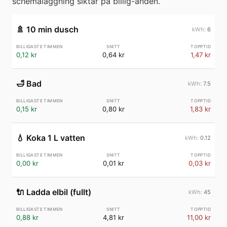
schemaläggning siktar på billig-änden.
🚿
10 min dusch
6
0,12 kr
0,64 kr
1,47 kr
🛁
Bad
7.5
0,15 kr
0,80 kr
1,83 kr
💧
Koka 1 L vatten
0.12
0,00 kr
0,01 kr
0,03 kr
🔌
Ladda elbil (fullt)
45
0,88 kr
4,81 kr
11,00 kr