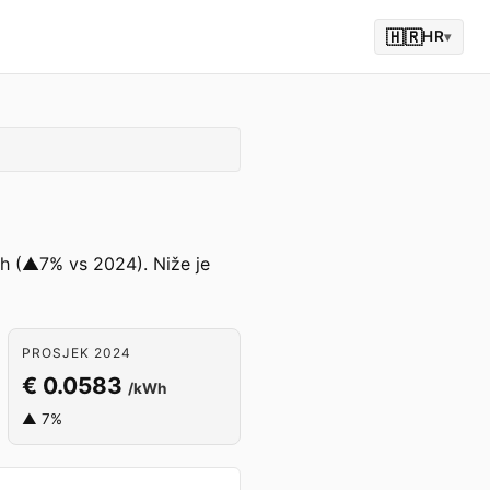
🇭🇷
HR
▾
Wh (▲7% vs 2024). Niže je
PROSJEK 2024
€ 0.0583
/kWh
▲ 7%