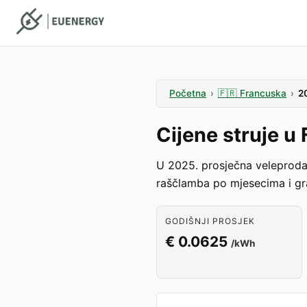
Početna
›
🇫🇷
Francuska
›
2
Cijene struje 
U 2025. prosječna veleprodaj
raščlamba po mjesecima i gra
GODIŠNJI PROSJEK
€ 0.0625
/kWh