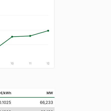
10
11
12
€/kWh
MW
0.1025
66,233