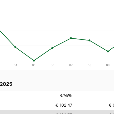
04
05
06
07
08
09
 2025
€/MWh
€ 102.47
€ 