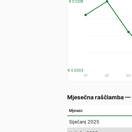
€ 0.1228
€ 0.0203
01
02
03
Mjesečna raščlamba —
Mjesec
Siječanj 2025