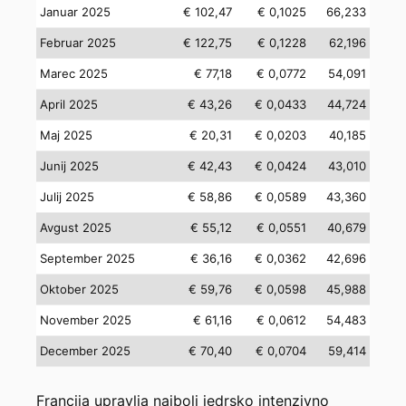
Januar 2025
€ 102,47
€ 0,1025
66,233
Februar 2025
€ 122,75
€ 0,1228
62,196
Marec 2025
€ 77,18
€ 0,0772
54,091
April 2025
€ 43,26
€ 0,0433
44,724
Maj 2025
€ 20,31
€ 0,0203
40,185
Junij 2025
€ 42,43
€ 0,0424
43,010
Julij 2025
€ 58,86
€ 0,0589
43,360
Avgust 2025
€ 55,12
€ 0,0551
40,679
September 2025
€ 36,16
€ 0,0362
42,696
Oktober 2025
€ 59,76
€ 0,0598
45,988
November 2025
€ 61,16
€ 0,0612
54,483
December 2025
€ 70,40
€ 0,0704
59,414
Francija upravlja najbolj jedrsko intenzivno