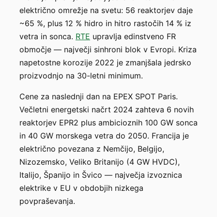
električno omrežje na svetu: 56 reaktorjev daje
~65 %, plus 12 % hidro in hitro rastočih 14 % iz
vetra in sonca.
RTE
upravlja edinstveno FR
območje — največji sinhroni blok v Evropi. Kriza
napetostne korozije 2022 je zmanjšala jedrsko
proizvodnjo na 30-letni minimum.
Cene za naslednji dan na EPEX SPOT Paris.
Večletni energetski načrt 2024 zahteva 6 novih
reaktorjev EPR2 plus ambicioznih 100 GW sonca
in 40 GW morskega vetra do 2050. Francija je
električno povezana z Nemčijo, Belgijo,
Nizozemsko, Veliko Britanijo (4 GW HVDC),
Italijo, Španijo in Švico — največja izvoznica
elektrike v EU v obdobjih nizkega
povpraševanja.