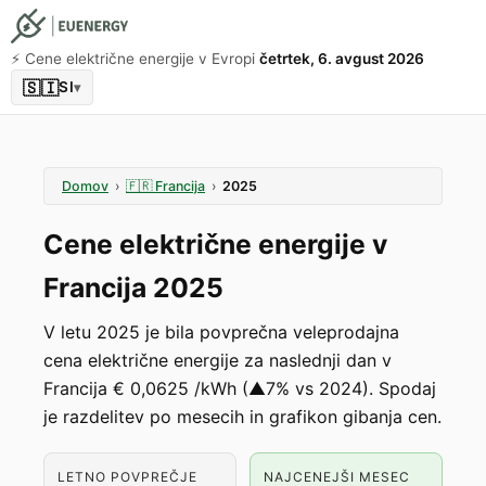
⚡️ Cene električne energije v Evropi
četrtek, 6. avgust 2026
🇸🇮
SI
▾
Domov
›
🇫🇷
Francija
›
2025
Cene električne energije v
Francija 2025
V letu 2025 je bila povprečna veleprodajna
cena električne energije za naslednji dan v
Francija € 0,0625 /kWh (▲7% vs 2024). Spodaj
je razdelitev po mesecih in grafikon gibanja cen.
LETNO POVPREČJE
NAJCENEJŠI MESEC