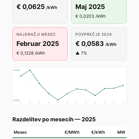
€ 0,0625
Maj 2025
/kWh
€ 0,0203 /kWh
NAJDRAŽJI MESEC
POVPREČJE 2024
Februar 2025
€ 0,0583
/kWh
€ 0,1228 /kWh
▲ 7%
€ 0,1228
€ 0,0203
01
02
03
04
05
06
07
08
09
10
11
12
Razdelitev po mesecih — 2025
Mesec
€/MWh
€/kWh
MW