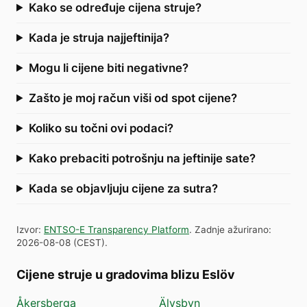
Kako se određuje cijena struje?
Kada je struja najjeftinija?
Mogu li cijene biti negativne?
Zašto je moj račun viši od spot cijene?
Koliko su točni ovi podaci?
Kako prebaciti potrošnju na jeftinije sate?
Kada se objavljuju cijene za sutra?
Izvor
:
ENTSO-E Transparency Platform
.
Zadnje ažurirano
:
2026-08-08
(
CEST
).
Cijene struje u gradovima blizu Eslöv
Åkersberga
Älvsbyn