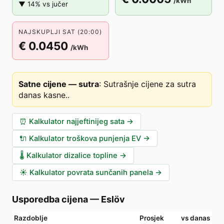
/kWh
▼ 14% vs jučer
NAJSKUPLJI SAT (20:00)
€ 0.0450
/kWh
Satne cijene — sutra
:
Sutrašnje cijene za sutra
danas kasne.
.
⏰
Kalkulator najjeftinijeg sata
→
🔌
Kalkulator troškova punjenja EV
→
🌡️
Kalkulator dizalice topline
→
☀️
Kalkulator povrata sunčanih panela
→
Usporedba cijena
—
Eslöv
Razdoblje
Prosjek
vs danas