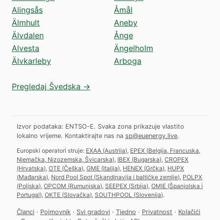
Alingsås
Åmål
Älmhult
Aneby
Älvdalen
Ånge
Alvesta
Ängelholm
Älvkarleby
Arboga
Pregledaj Švedska →
Izvor podataka: ENTSO-E. Svaka zona prikazuje vlastito
lokalno vrijeme.
Kontaktirajte nas na
sp@euenergy.live
.
Europski operatori struje:
EXAA
(
Austrija
)
,
EPEX
(
Belgija, Francuska,
Njemačka, Nizozemska, Švicarska
)
,
IBEX
(
Bugarska
)
,
CROPEX
(
Hrvatska
)
,
OTE
(
Češka
)
,
GME
(
Italija
)
,
HENEX
(
Grčka
)
,
HUPX
(
Mađarska
)
,
Nord Pool Spot
(
Skandinavija i baltičke zemlje
)
,
POLPX
(
Poljska
)
,
OPCOM
(
Rumunjska
)
,
SEEPEX
(
Srbija
)
,
OMIE
(
Španjolska i
Portugal
)
,
OKTE
(
Slovačka
)
,
SOUTHPOOL
(
Slovenija
)
.
Članci
·
Pojmovnik
·
Svi gradovi
·
Tjedno
·
Privatnost
·
Kolačići