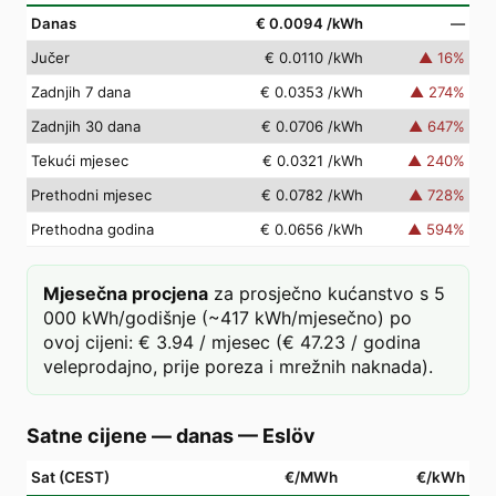
Danas
€ 0.0094
/kWh
—
Jučer
€ 0.0110
/kWh
▲
16
%
Zadnjih 7 dana
€ 0.0353
/kWh
▲
274
%
Zadnjih 30 dana
€ 0.0706
/kWh
▲
647
%
Tekući mjesec
€ 0.0321
/kWh
▲
240
%
Prethodni mjesec
€ 0.0782
/kWh
▲
728
%
Prethodna godina
€ 0.0656
/kWh
▲
594
%
Mjesečna procjena
za prosječno kućanstvo s 5
000 kWh/godišnje (~417 kWh/mjesečno) po
ovoj cijeni: € 3.94 / mjesec (€ 47.23 / godina
veleprodajno, prije poreza i mrežnih naknada).
Satne cijene — danas
—
Eslöv
Sat (CEST)
€/MWh
€/kWh