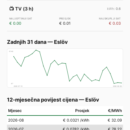
📺
TV (3 h)
0.6
€ 0.00
€ 0.01
€ 0.03
Zadnjih 31 dana
—
Eslöv
€
148
€
7
2026-07-10
2026-08-08
12-mjesečna povijest cijena
—
Eslöv
Mjesec
Prosjek
€/MWh
2026-08
€ 0.0321
/kWh
€ 32.09
2026-07
€ 0.0782
/kWh
€ 78.22