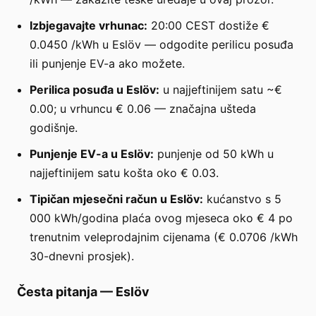
Izbjegavajte vrhunac:
20:00 CEST dostiže €
0.0450 /kWh u Eslöv — odgodite perilicu posuđa
ili punjenje EV-a ako možete.
Perilica posuđa u Eslöv:
u najjeftinijem satu ~€
0.00; u vrhuncu € 0.06 — značajna ušteda
godišnje.
Punjenje EV-a u Eslöv:
punjenje od 50 kWh u
najjeftinijem satu košta oko € 0.03.
Tipičan mjesečni račun u Eslöv:
kućanstvo s 5
000 kWh/godina plaća ovog mjeseca oko € 4 po
trenutnim veleprodajnim cijenama (€ 0.0706 /kWh
30-dnevni prosjek).
Česta pitanja
—
Eslöv