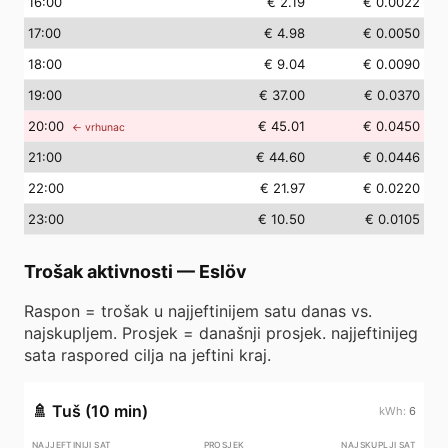
16
:00
€ 2.19
€ 0.0022
17
:00
€ 4.98
€ 0.0050
18
:00
€ 9.04
€ 0.0090
19
:00
€ 37.00
€ 0.0370
20
:00
€ 45.01
€ 0.0450
← vrhunac
21
:00
€ 44.60
€ 0.0446
22
:00
€ 21.97
€ 0.0220
23
:00
€ 10.50
€ 0.0105
Trošak aktivnosti
—
Eslöv
Raspon = trošak u najjeftinijem satu danas vs.
najskupljem. Prosjek = današnji prosjek. najjeftinijeg
sata raspored cilja na jeftini kraj.
🚿
Tuš (10 min)
6