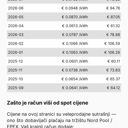
2026-06
€ 0.0948
/kWh
€ 94.76
2026-05
€ 0.0870
/kWh
€ 87.05
2026-04
€ 0.0613
/kWh
€ 61.32
2026-03
€ 0.0787
/kWh
€ 78.68
2026-02
€ 0.1066
/kWh
€ 106.59
2026-01
€ 0.1063
/kWh
€ 106.26
2025-12
€ 0.0601
/kWh
€ 60.11
2025-11
€ 0.0738
/kWh
€ 73.83
2025-10
€ 0.0654
/kWh
€ 65.37
2025-09
€ 0.0641
/kWh
€ 64.12
Zašto je račun viši od spot cijene
Cijene na ovoj stranici su veleprodajne sutrašnji —
ono što dobavljači plaćaju na tržištu Nord Pool /
EPEX. Vaš krajnji račun dodaje: