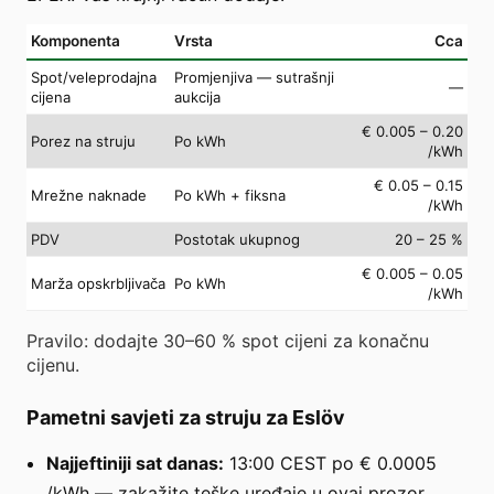
Komponenta
Vrsta
Cca
Spot/veleprodajna
Promjenjiva — sutrašnji
—
cijena
aukcija
€ 0.005 – 0.20
Porez na struju
Po kWh
/kWh
€ 0.05 – 0.15
Mrežne naknade
Po kWh + fiksna
/kWh
PDV
Postotak ukupnog
20 – 25 %
€ 0.005 – 0.05
Marža opskrbljivača
Po kWh
/kWh
Pravilo: dodajte 30–60 % spot cijeni za konačnu
cijenu.
Pametni savjeti za struju za Eslöv
Najjeftiniji sat danas:
13:00 CEST po € 0.0005
/kWh — zakažite teške uređaje u ovaj prozor.