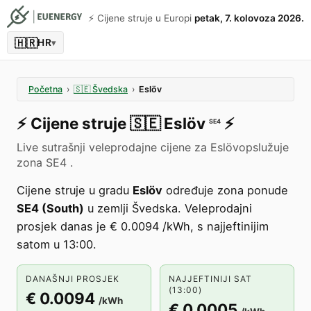
⚡️ Cijene struje u Europi
petak, 7. kolovoza 2026.
🇭🇷
HR
▾
Početna
›
🇸🇪
Švedska
›
Eslöv
⚡️
Cijene struje
🇸🇪
Eslöv
⚡️
SE4
Live sutrašnji veleprodajne cijene za Eslövopslužuje
zona SE4 .
Cijene struje u gradu
Eslöv
određuje zona ponude
SE4 (South)
u zemlji Švedska. Veleprodajni
prosjek danas je € 0.0094 /kWh, s najjeftinijim
satom u 13:00.
DANAŠNJI PROSJEK
NAJJEFTINIJI SAT
(13:00)
€ 0.0094
/kWh
€ 0.0005