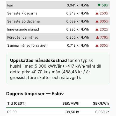
Igår
0,041 kr
/kWh
▼
58
%
Senaste 7 dagarna
0,342 kr
/kWh
▲
250
%
Senaste 30 dagarna
0,689 kr
/kWh
▲
605
%
Innevarande månad
0,295 kr
/kWh
▲
202
%
Föregående månad
0,856 kr
/kWh
▲
776
%
Samma månad förra året
0,718 kr
/kWh
▲
635
%
Uppskattad månadskostnad
för en typisk
hushåll med 5 000 kWh/år (~417 kWh/mån) till
detta pris: 40,70 kr / mån (488,43 kr / år
grossist, före skatter och nätavgift).
Dagens timpriser
—
Eslöv
Tid (CEST)
SEK/MWh
SEK/kWh
02
:00
38,50 kr
0,039 kr