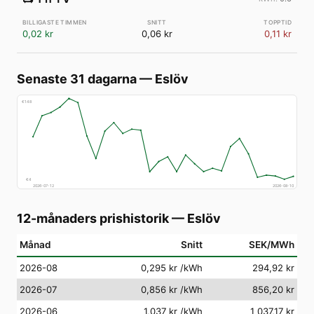
0,02 kr
0,06 kr
0,11 kr
Senaste 31 dagarna
—
Eslöv
€
148
€
4
2026-07-12
2026-08-10
12-månaders prishistorik
—
Eslöv
Månad
Snitt
SEK/MWh
2026-08
0,295 kr
/kWh
294,92 kr
2026-07
0,856 kr
/kWh
856,20 kr
2026-06
1,037 kr
/kWh
1 037,17 kr