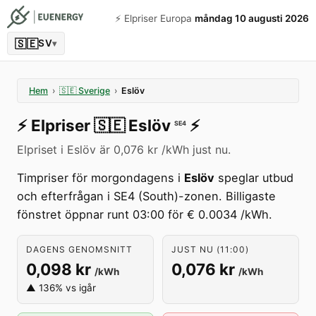
⚡️ Elpriser Europa
måndag 10 augusti 2026
🇸🇪
SV
▾
Hem
›
🇸🇪
Sverige
›
Eslöv
⚡️
Elpriser
🇸🇪
Eslöv
⚡️
SE4
Elpriset i Eslöv är 0,076 kr /kWh just nu.
Timpriser för morgondagens i
Eslöv
speglar utbud
och efterfrågan i SE4 (South)-zonen. Billigaste
fönstret öppnar runt 03:00 för € 0.0034 /kWh.
DAGENS GENOMSNITT
JUST NU (11:00)
0,098 kr
0,076 kr
/kWh
/kWh
▲ 136% vs igår