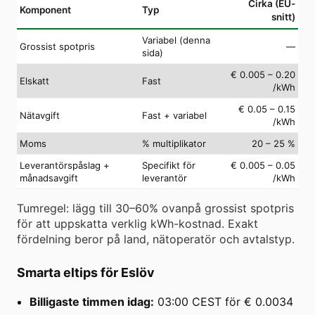
Cirka (EU-
Komponent
Typ
snitt)
Variabel (denna
Grossist spotpris
—
sida)
€ 0.005 – 0.20
Elskatt
Fast
/kWh
€ 0.05 – 0.15
Nätavgift
Fast + variabel
/kWh
Moms
% multiplikator
20 – 25 %
Leverantörspåslag +
Specifikt för
€ 0.005 – 0.05
månadsavgift
leverantör
/kWh
Tumregel: lägg till 30–60% ovanpå grossist spotpris
för att uppskatta verklig kWh-kostnad. Exakt
fördelning beror på land, nätoperatör och avtalstyp.
Smarta eltips för Eslöv
Billigaste timmen idag:
03:00 CEST för € 0.0034