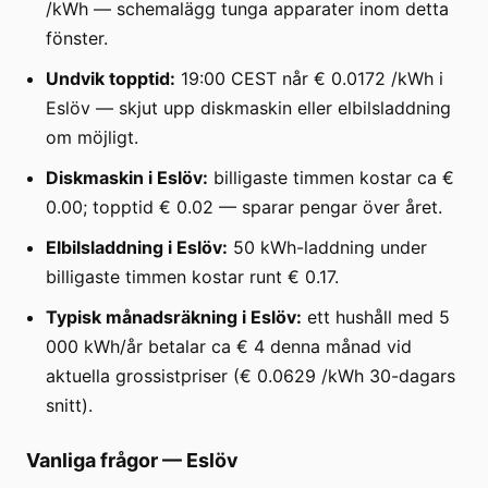
/kWh — schemalägg tunga apparater inom detta
fönster.
Undvik topptid:
19:00 CEST når € 0.0172 /kWh i
Eslöv — skjut upp diskmaskin eller elbilsladdning
om möjligt.
Diskmaskin i Eslöv:
billigaste timmen kostar ca €
0.00; topptid € 0.02 — sparar pengar över året.
Elbilsladdning i Eslöv:
50 kWh-laddning under
billigaste timmen kostar runt € 0.17.
Typisk månadsräkning i Eslöv:
ett hushåll med 5
000 kWh/år betalar ca € 4 denna månad vid
aktuella grossistpriser (€ 0.0629 /kWh 30-dagars
snitt).
Vanliga frågor
—
Eslöv