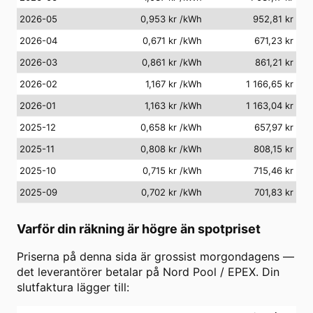
2026-05
0,953 kr
/kWh
952,81 kr
2026-04
0,671 kr
/kWh
671,23 kr
2026-03
0,861 kr
/kWh
861,21 kr
2026-02
1,167 kr
/kWh
1 166,65 kr
2026-01
1,163 kr
/kWh
1 163,04 kr
2025-12
0,658 kr
/kWh
657,97 kr
2025-11
0,808 kr
/kWh
808,15 kr
2025-10
0,715 kr
/kWh
715,46 kr
2025-09
0,702 kr
/kWh
701,83 kr
Varför din räkning är högre än spotpriset
Priserna på denna sida är grossist morgondagens —
det leverantörer betalar på Nord Pool / EPEX. Din
slutfaktura lägger till: