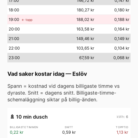
17
:00
146,72 kr
0,147 kr
18
:00
180,27 kr
0,180 kr
19
:00
188,02 kr
0,188 kr
← topp
20
:00
163,58 kr
0,164 kr
21
:00
149,46 kr
0,149 kr
22
:00
103,65 kr
0,104 kr
23
:00
67,59 kr
0,068 kr
Vad saker kostar idag
—
Eslöv
Spann = kostnad vid dagens billigaste timme vs
dyraste. Snitt = dagens snitt. Billigaste-timme-
schemaläggning siktar på billig-änden.
🚿
10 min dusch
6
0,22 kr
0,59 kr
1,13 kr