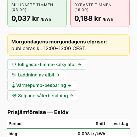
BILLIGASTE TIMMEN
DYRASTE TIMMEN
(03:00)
(19:00)
0,037 kr
0,188 kr
/kWh
/kWh
Morgondagens morgondagens elpriser
:
publiceras kl. 12:00–13:00 CEST
.
⏰
Billigaste-timme-kalkylator
→
🔌
Laddning av elbil
→
🌡️
Värmepump-besparing
→
☀️
Solpanelsåterbetalning
→
Prisjämförelse
—
Eslöv
Period
Snitt
vs idag
Idag
0,098 kr
/kWh
—