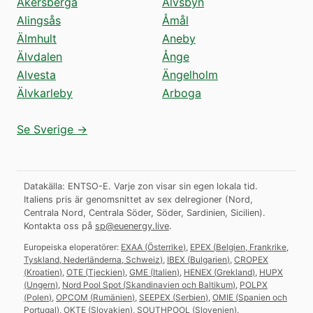
Åkersberga
Älvsbyn
Alingsås
Åmål
Älmhult
Aneby
Älvdalen
Ånge
Alvesta
Ängelholm
Älvkarleby
Arboga
Se Sverige →
Datakälla: ENTSO-E. Varje zon visar sin egen lokala tid.
Italiens pris är genomsnittet av sex delregioner (Nord,
Centrala Nord, Centrala Söder, Söder, Sardinien, Sicilien).
Kontakta oss på
sp@euenergy.live
.
Europeiska eloperatörer:
EXAA
(
Österrike
)
,
EPEX
(
Belgien, Frankrike,
Tyskland, Nederländerna, Schweiz
)
,
IBEX
(
Bulgarien
)
,
CROPEX
(
Kroatien
)
,
OTE
(
Tjeckien
)
,
GME
(
Italien
)
,
HENEX
(
Grekland
)
,
HUPX
(
Ungern
)
,
Nord Pool Spot
(
Skandinavien och Baltikum
)
,
POLPX
(
Polen
)
,
OPCOM
(
Rumänien
)
,
SEEPEX
(
Serbien
)
,
OMIE
(
Spanien och
Portugal
)
,
OKTE
(
Slovakien
)
,
SOUTHPOOL
(
Slovenien
)
.