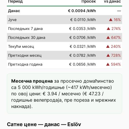
Период
Просек
vs данас
Данас
€ 0.0094
/kWh
—
Јуче
€ 0.0110
/kWh
▲
16
%
Последњих 7 дана
€ 0.0353
/kWh
▲
274
%
Последњих 30 дана
€ 0.0706
/kWh
▲
647
%
Текући месец
€ 0.0321
/kWh
▲
240
%
Претходни месец
€ 0.0782
/kWh
▲
728
%
Претходна година
€ 0.0656
/kWh
▲
594
%
Месечна процена
за просечно домаћинство
са 5 000 kWh/годишње (~417 kWh/месечно)
по овој цени: € 3.94 / месечно (€ 47.23 /
годишње велепродаја, пре пореза и мрежних
накнада).
Сатне цене — данас
—
Eslöv