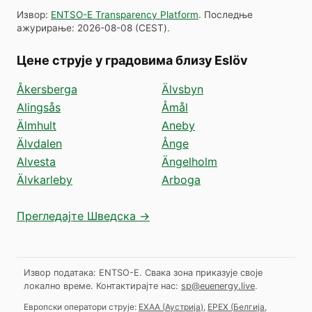
Извор
:
ENTSO-E Transparency Platform
.
Последње
ажурирање
:
2026-08-08
(
CEST
).
Цене струје у градовима близу Eslöv
Åkersberga
Älvsbyn
Alingsås
Åmål
Älmhult
Aneby
Älvdalen
Ånge
Alvesta
Ängelholm
Älvkarleby
Arboga
Прегледајте Шведска →
Извор података: ENTSO-E. Свака зона приказује своје
локално време.
Контактирајте нас:
sp@euenergy.live
.
Европски оператори струје:
EXAA
(
Аустрија
)
,
EPEX
(
Белгија,