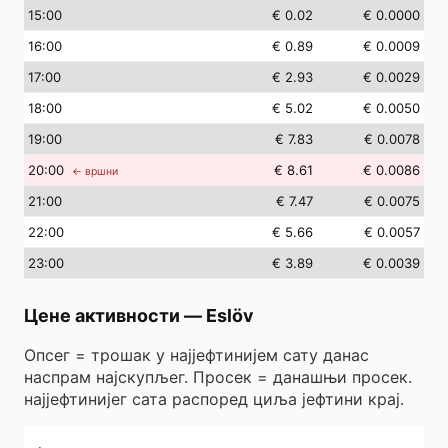
15
:00
€ 0.02
€ 0.0000
16
:00
€ 0.89
€ 0.0009
17
:00
€ 2.93
€ 0.0029
18
:00
€ 5.02
€ 0.0050
19
:00
€ 7.83
€ 0.0078
20
:00
€ 8.61
€ 0.0086
← вршни
21
:00
€ 7.47
€ 0.0075
22
:00
€ 5.66
€ 0.0057
23
:00
€ 3.89
€ 0.0039
Цене активности
—
Eslöv
Опсег = трошак у најјефтинијем сату данас
наспрам најскупљег. Просек = данашњи просек.
најјефтинијег сата распоред циља јефтини крај.