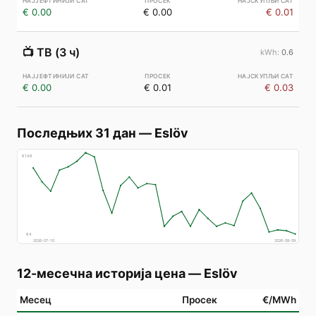
€ 0.00
€ 0.00
€ 0.01
📺
ТВ (3 ч)
0.6
€ 0.00
€ 0.01
€ 0.03
Последњих 31 дан
—
Eslöv
€
148
€
4
2026-07-10
2026-08-09
12-месечна историја цена
—
Eslöv
Месец
Просек
€/MWh