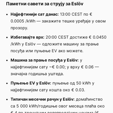
Паметни савети за струју за Eslöv
Најјефтинији сат данас:
13:00 CEST по €
0.0005 /kWh — закажите тешке уређаје у овом
прозору.
Избегавајте врх:
20:00 CEST достиже € 0.0450
/kWh у Eslöv — одложите машину за прање
посуђа или пуњење EV ако можете.
Машина за прање посуђа у Eslöv:
у
најјефтинијем сату ~€ 0.00; у врху € 0.06 —
значајна годишња уштеда.
Пуњење EV у Eslöv:
пуњење од 50 kWh у
најјефтинијем сату кошта око € 0.03.
Типичан месечни рачун у Eslöv:
домаћинство
са 5 000 kWh/годишње овог месеца плаћа око
€ 4 по тренутним велепродајним ценама (€