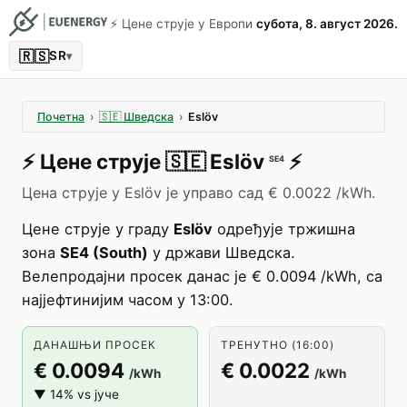
⚡️ Цене струје у Европи
субота, 8. август 2026.
🇷🇸
SR
▾
Почетна
›
🇸🇪
Шведска
›
Eslöv
⚡️
Цене струје
🇸🇪
Eslöv
⚡️
SE4
Цена струје у Eslöv је управо сад € 0.0022 /kWh.
Цене струје у граду
Eslöv
одређује тржишна
зона
SE4 (South)
у држави Шведска.
Велепродајни просек данас је € 0.0094 /kWh, са
најјефтинијим часом у 13:00.
ДАНАШЊИ ПРОСЕК
ТРЕНУТНО (16:00)
€ 0.0094
€ 0.0022
/kWh
/kWh
▼ 14% vs јуче