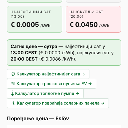
НАЈЈЕФТИНИЈИ САТ
НАЈСКУПЉИ САТ
(13:00)
(20:00)
€ 0.0005
€ 0.0450
/kWh
/kWh
Сатне цене — сутра
—
најјефтинији сат у
13
:00
CEST
(
€ 0.0000
/kWh),
најскупљи сат у
20
:00
CEST
(
€ 0.0086
/kWh).
⏰
Калкулатор најјефтинијег сата
→
🔌
Калкулатор трошкова пуњења EV
→
🌡️
Калкулатор топлотне пумпе
→
☀️
Калкулатор повраћаја соларних панела
→
Поређење цена
—
Eslöv