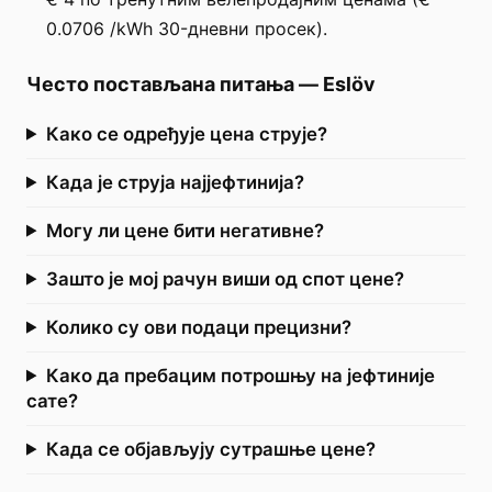
0.0706 /kWh 30-дневни просек).
Често постављана питања
—
Eslöv
Како се одређује цена струје?
Када је струја најјефтинија?
Могу ли цене бити негативне?
Зашто је мој рачун виши од спот цене?
Колико су ови подаци прецизни?
Како да пребацим потрошњу на јефтиније
сате?
Када се објављују сутрашње цене?