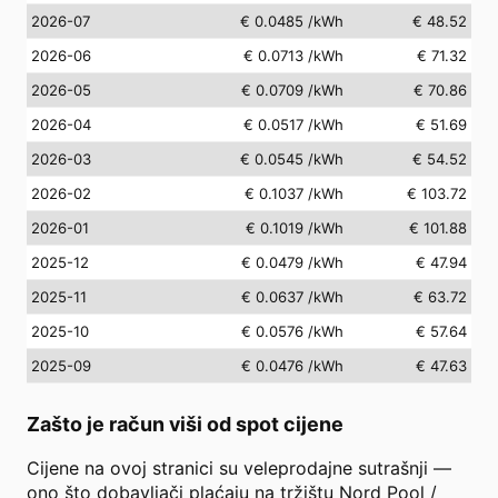
2026-07
€ 0.0485
/kWh
€ 48.52
2026-06
€ 0.0713
/kWh
€ 71.32
2026-05
€ 0.0709
/kWh
€ 70.86
2026-04
€ 0.0517
/kWh
€ 51.69
2026-03
€ 0.0545
/kWh
€ 54.52
2026-02
€ 0.1037
/kWh
€ 103.72
2026-01
€ 0.1019
/kWh
€ 101.88
2025-12
€ 0.0479
/kWh
€ 47.94
2025-11
€ 0.0637
/kWh
€ 63.72
2025-10
€ 0.0576
/kWh
€ 57.64
2025-09
€ 0.0476
/kWh
€ 47.63
Zašto je račun viši od spot cijene
Cijene na ovoj stranici su veleprodajne sutrašnji —
ono što dobavljači plaćaju na tržištu Nord Pool /