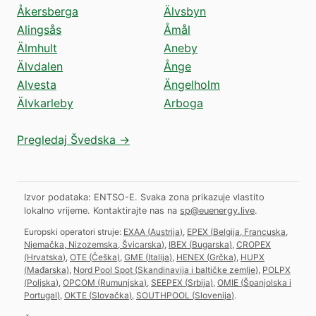
Åkersberga
Älvsbyn
Alingsås
Åmål
Älmhult
Aneby
Älvdalen
Ånge
Alvesta
Ängelholm
Älvkarleby
Arboga
Pregledaj Švedska →
Izvor podataka: ENTSO-E. Svaka zona prikazuje vlastito
lokalno vrijeme.
Kontaktirajte nas na
sp@euenergy.live
.
Europski operatori struje:
EXAA
(
Austrija
)
,
EPEX
(
Belgija, Francuska,
Njemačka, Nizozemska, Švicarska
)
,
IBEX
(
Bugarska
)
,
CROPEX
(
Hrvatska
)
,
OTE
(
Češka
)
,
GME
(
Italija
)
,
HENEX
(
Grčka
)
,
HUPX
(
Mađarska
)
,
Nord Pool Spot
(
Skandinavija i baltičke zemlje
)
,
POLPX
(
Poljska
)
,
OPCOM
(
Rumunjska
)
,
SEEPEX
(
Srbija
)
,
OMIE
(
Španjolska i
Portugal
)
,
OKTE
(
Slovačka
)
,
SOUTHPOOL
(
Slovenija
)
.