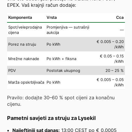
EPEX. Vaš krajnji račun dodaje:
Komponenta
Vrsta
Cca
Spot/veleprodajna
Promjenjiva — sutrašnji
—
cijena
aukcija
€ 0.005 – 0.20
Porez na struju
Po kWh
/kWh
€ 0.05 – 0.15
Mrežne naknade
Po kWh + fiksna
/kWh
PDV
Postotak ukupnog
20 – 25 %
€ 0.005 – 0.05
Marža opskrbljivača
Po kWh
/kWh
Pravilo: dodajte 30–60 % spot cijeni za konačnu
cijenu.
Pametni savjeti za struju za Lysekil
Najjeftiniji sat danas:
13:00 CEST po € 0.0005