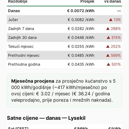
Razdoblje
Prosjek
vs danas
Danas
€ 0.0072
/kWh
—
Jučer
€ 0.0082
/kWh
▲
13
%
Zadnjih 7 dana
€ 0.0282
/kWh
▲
288
%
Zadnjih 30 dana
€ 0.0446
/kWh
▲
515
%
Tekući mjesec
€ 0.0255
/kWh
▲
252
%
Prethodni mjesec
€ 0.0485
/kWh
▲
569
%
Prethodna godina
€ 0.0435
/kWh
▲
501
%
Mjesečna procjena
za prosječno kućanstvo s 5
000 kWh/godišnje (~417 kWh/mjesečno) po
ovoj cijeni: € 3.02 / mjesec (€ 36.24 / godina
veleprodajno, prije poreza i mrežnih naknada).
Satne cijene — danas
—
Lysekil
Sat (CEST)
€/MWh
€/kWh