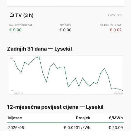
📺
TV (3 h)
0.6
€ 0.00
€ 0.00
€ 0.02
Zadnjih 31 dana
—
Lysekil
€
83
€
4
2026-07-10
2026-08-09
12-mjesečna povijest cijena
—
Lysekil
Mjesec
Prosjek
€/MWh
2026-08
€ 0.0231
/kWh
€ 23.09