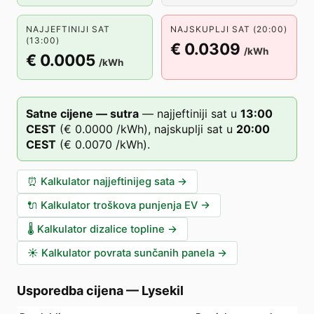
NAJJEFTINIJI SAT
NAJSKUPLJI SAT (20:00)
(13:00)
€ 0.0309
/kWh
€ 0.0005
/kWh
Satne cijene — sutra
—
najjeftiniji sat u
13
:00
CEST
(
€ 0.0000
/kWh),
najskuplji sat u
20
:00
CEST
(
€ 0.0070
/kWh).
⏰
Kalkulator najjeftinijeg sata
→
🔌
Kalkulator troškova punjenja EV
→
🌡️
Kalkulator dizalice topline
→
☀️
Kalkulator povrata sunčanih panela
→
Usporedba cijena
—
Lysekil