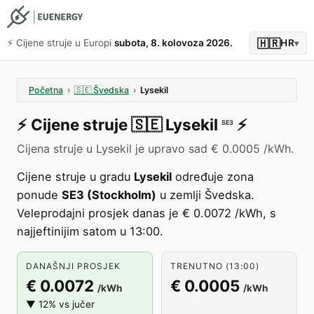
🇭🇷
⚡️ Cijene struje u Europi
subota, 8. kolovoza 2026.
HR
▾
Početna
›
🇸🇪
Švedska
›
Lysekil
⚡️
Cijene struje
🇸🇪
Lysekil
⚡️
SE3
Cijena struje u Lysekil je upravo sad € 0.0005 /kWh.
Cijene struje u gradu
Lysekil
određuje zona
ponude
SE3 (Stockholm)
u zemlji Švedska.
Veleprodajni prosjek danas je € 0.0072 /kWh, s
najjeftinijim satom u 13:00.
DANAŠNJI PROSJEK
TRENUTNO (13:00)
€ 0.0072
€ 0.0005
/kWh
/kWh
▼ 12% vs jučer