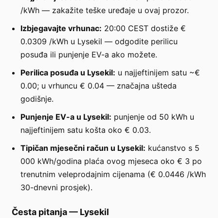
/kWh — zakažite teške uređaje u ovaj prozor.
Izbjegavajte vrhunac:
20:00 CEST dostiže €
0.0309 /kWh u Lysekil — odgodite perilicu
posuđa ili punjenje EV-a ako možete.
Perilica posuđa u Lysekil:
u najjeftinijem satu ~€
0.00; u vrhuncu € 0.04 — značajna ušteda
godišnje.
Punjenje EV-a u Lysekil:
punjenje od 50 kWh u
najjeftinijem satu košta oko € 0.03.
Tipičan mjesečni račun u Lysekil:
kućanstvo s 5
000 kWh/godina plaća ovog mjeseca oko € 3 po
trenutnim veleprodajnim cijenama (€ 0.0446 /kWh
30-dnevni prosjek).
Česta pitanja
—
Lysekil