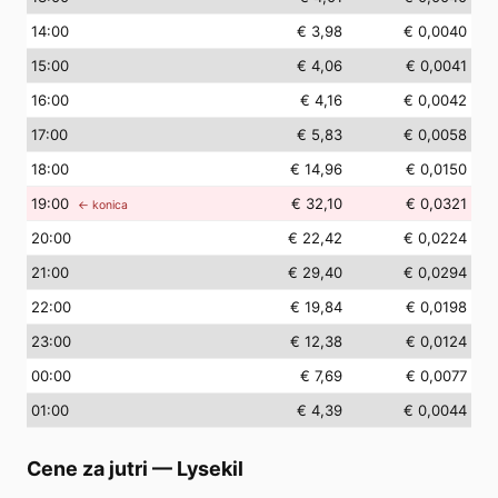
14
:00
€ 3,98
€ 0,0040
15
:00
€ 4,06
€ 0,0041
16
:00
€ 4,16
€ 0,0042
17
:00
€ 5,83
€ 0,0058
18
:00
€ 14,96
€ 0,0150
19
:00
€ 32,10
€ 0,0321
← konica
20
:00
€ 22,42
€ 0,0224
21
:00
€ 29,40
€ 0,0294
22
:00
€ 19,84
€ 0,0198
23
:00
€ 12,38
€ 0,0124
00
:00
€ 7,69
€ 0,0077
01
:00
€ 4,39
€ 0,0044
Cene za jutri
—
Lysekil