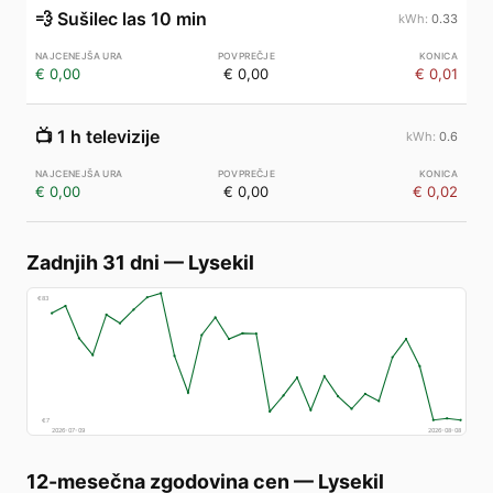
💨
Sušilec las 10 min
0.33
€ 0,00
€ 0,00
€ 0,01
📺
1 h televizije
0.6
€ 0,00
€ 0,00
€ 0,02
Zadnjih 31 dni
—
Lysekil
€
83
€
7
2026-07-09
2026-08-08
12-mesečna zgodovina cen
—
Lysekil