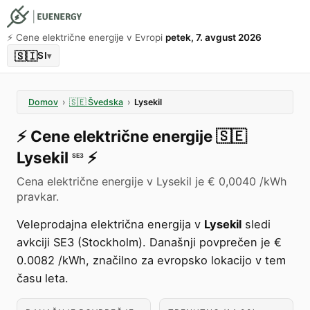
⚡️ Cene električne energije v Evropi
petek, 7. avgust 2026
🇸🇮
SI
▾
Domov
›
🇸🇪
Švedska
›
Lysekil
⚡️
Cene električne energije
🇸🇪
Lysekil
⚡️
SE3
Cena električne energije v Lysekil je € 0,0040 /kWh
pravkar.
Veleprodajna električna energija v
Lysekil
sledi
avkciji SE3 (Stockholm). Današnji povprečen je €
0.0082 /kWh, značilno za evropsko lokacijo v tem
času leta.