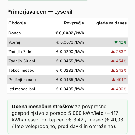
Primerjava cen
—
Lysekil
Obdobje
Povprečje
glede na danes
Danes
€ 0,0082
/kWh
—
Včeraj
€ 0,0073
/kWh
▼
12
%
Zadnjih 7 dni
€ 0,0290
/kWh
▲
253
%
Zadnjih 30 dni
€ 0,0455
/kWh
▲
454
%
Tekoči mesec
€ 0,0282
/kWh
▲
243
%
Prejšnji mesec
€ 0,0485
/kWh
▲
491
%
Isti mesec lani
€ 0,0435
/kWh
▲
430
%
Ocena mesečnih stroškov
za povprečno
gospodinjstvo z porabo 5 000 kWh/leto (~417
kWh/mesec) pri tej ceni: € 3,42 / mesec (€ 41,08
/ leto veleprodajno, pred davki in omrežnino).