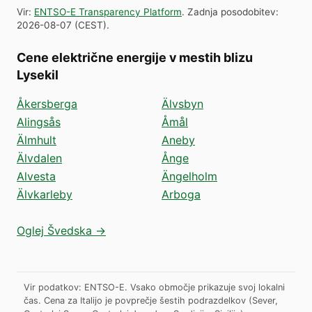
Vir
:
ENTSO-E Transparency Platform
.
Zadnja posodobitev
:
2026-08-07
(
CEST
).
Cene električne energije v mestih blizu
Lysekil
Åkersberga
Älvsbyn
Alingsås
Åmål
Älmhult
Aneby
Älvdalen
Ånge
Alvesta
Ängelholm
Älvkarleby
Arboga
Oglej Švedska →
Vir podatkov: ENTSO-E. Vsako območje prikazuje svoj lokalni
čas. Cena za Italijo je povprečje šestih podrazdelkov (Sever,