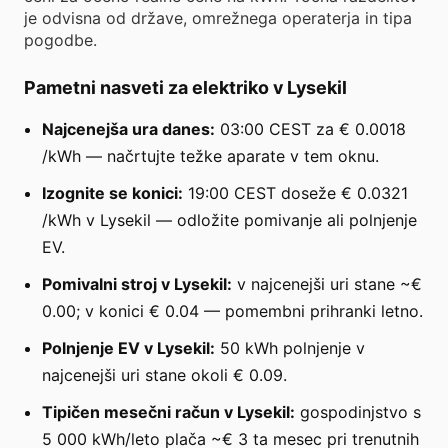
je odvisna od države, omrežnega operaterja in tipa
pogodbe.
Pametni nasveti za elektriko v Lysekil
Najcenejša ura danes:
03:00 CEST za € 0.0018
/kWh — načrtujte težke aparate v tem oknu.
Izognite se konici:
19:00 CEST doseže € 0.0321
/kWh v Lysekil — odložite pomivanje ali polnjenje
EV.
Pomivalni stroj v Lysekil:
v najcenejši uri stane ~€
0.00; v konici € 0.04 — pomembni prihranki letno.
Polnjenje EV v Lysekil:
50 kWh polnjenje v
najcenejši uri stane okoli € 0.09.
Tipičen mesečni račun v Lysekil:
gospodinjstvo s
5 000 kWh/leto plača ~€ 3 ta mesec pri trenutnih