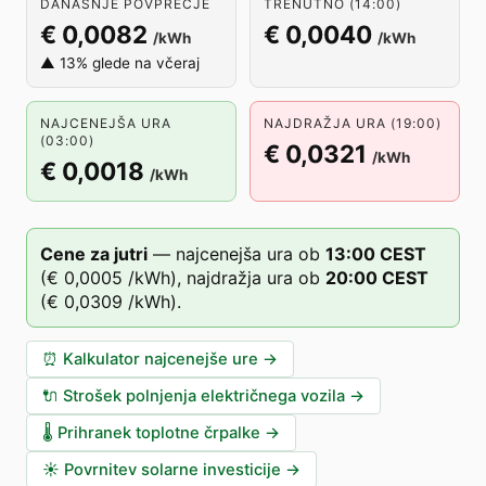
DANAŠNJE POVPREČJE
TRENUTNO (14:00)
€ 0,0082
€ 0,0040
/kWh
/kWh
▲ 13% glede na včeraj
NAJCENEJŠA URA
NAJDRAŽJA URA (19:00)
(03:00)
€ 0,0321
/kWh
€ 0,0018
/kWh
Cene za jutri
—
najcenejša ura ob
13
:00
CEST
(
€ 0,0005
/kWh),
najdražja ura ob
20
:00
CEST
(
€ 0,0309
/kWh).
⏰
Kalkulator najcenejše ure
→
🔌
Strošek polnjenja električnega vozila
→
🌡️
Prihranek toplotne črpalke
→
☀️
Povrnitev solarne investicije
→