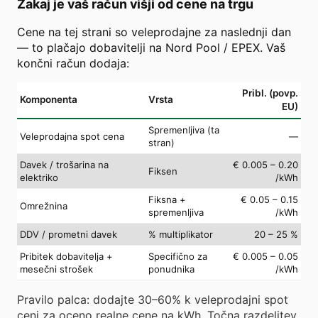
Zakaj je vaš račun višji od cene na trgu
Cene na tej strani so veleprodajne za naslednji dan
— to plačajo dobavitelji na Nord Pool / EPEX. Vaš
končni račun dodaja:
Pribl. (povp.
Komponenta
Vrsta
EU)
Spremenljiva (ta
Veleprodajna spot cena
—
stran)
Davek / trošarina na
€ 0.005 – 0.20
Fiksen
elektriko
/kWh
Fiksna +
€ 0.05 – 0.15
Omrežnina
spremenljiva
/kWh
DDV / prometni davek
% multiplikator
20 – 25 %
Pribitek dobavitelja +
Specifično za
€ 0.005 – 0.05
mesečni strošek
ponudnika
/kWh
Pravilo palca: dodajte 30–60% k veleprodajni spot
ceni za oceno realne cene na kWh. Točna razdelitev