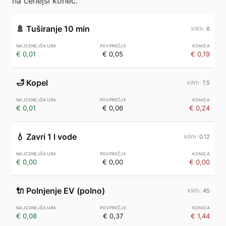
na cenejši konec.
🚿
Tuširanje 10 min
6
€ 0,01
€ 0,05
€ 0,19
🛁
Kopel
7.5
€ 0,01
€ 0,06
€ 0,24
💧
Zavri 1 l vode
0.12
€ 0,00
€ 0,00
€ 0,00
🔌
Polnjenje EV (polno)
45
€ 0,08
€ 0,37
€ 1,44