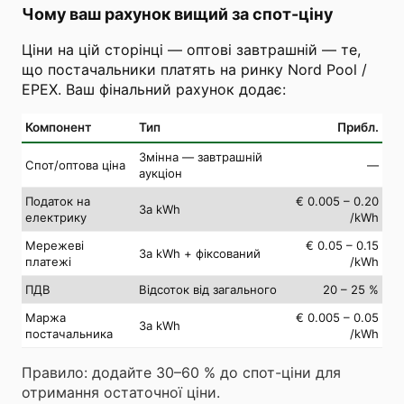
Чому ваш рахунок вищий за спот-ціну
Ціни на цій сторінці — оптові завтрашній — те,
що постачальники платять на ринку Nord Pool /
EPEX. Ваш фінальний рахунок додає:
Компонент
Тип
Прибл.
Змінна — завтрашній
Спот/оптова ціна
—
аукціон
Податок на
€ 0.005 – 0.20
За kWh
електрику
/kWh
Мережеві
€ 0.05 – 0.15
За kWh + фіксований
платежі
/kWh
ПДВ
Відсоток від загального
20 – 25 %
Маржа
€ 0.005 – 0.05
За kWh
постачальника
/kWh
Правило: додайте 30–60 % до спот-ціни для
отримання остаточної ціни.