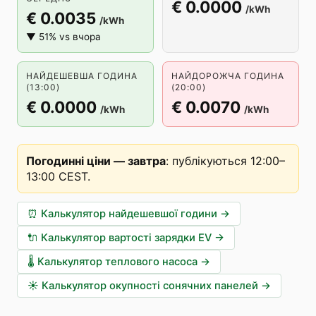
€ 0.0000
/kWh
€ 0.0035
/kWh
▼ 51% vs вчора
НАЙДЕШЕВША ГОДИНА
НАЙДОРОЖЧА ГОДИНА
(13:00)
(20:00)
€ 0.0000
€ 0.0070
/kWh
/kWh
Погодинні ціни — завтра
:
публікуються 12:00–
13:00 CEST
.
⏰
Калькулятор найдешевшої години
→
🔌
Калькулятор вартості зарядки EV
→
🌡️
Калькулятор теплового насоса
→
☀️
Калькулятор окупності сонячних панелей
→