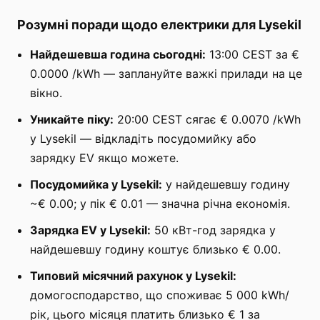
Розумні поради щодо електрики для Lysekil
Найдешевша година сьогодні:
13:00 CEST за €
0.0000 /kWh — заплануйте важкі прилади на це
вікно.
Уникайте піку:
20:00 CEST сягає € 0.0070 /kWh
у Lysekil — відкладіть посудомийку або
зарядку EV якщо можете.
Посудомийка у Lysekil:
у найдешевшу годину
~€ 0.00; у пік € 0.01 — значна річна економія.
Зарядка EV у Lysekil:
50 кВт-год зарядка у
найдешевшу годину коштує близько € 0.00.
Типовий місячний рахунок у Lysekil:
домогосподарство, що споживає 5 000 kWh/
рік, цього місяця платить близько € 1 за