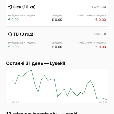
💨
Фен (10 хв)
0.33
€ 0.00
€ 0.00
€ 0.00
📺
ТВ (3 год)
0.6
€ 0.00
€ 0.00
€ 0.00
Останні 31 день
—
Lysekil
€
83
€
4
2026-07-11
2026-08-09
12-місячна історія цін
—
Lysekil