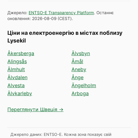
Джерело
:
ENTSO-E Transparency Platform
.
Останнє
оновлення
:
2026-08-09
(
CEST
).
Ціни на електроенергію в містах поблизу
Lysekil
Åkersberga
Älvsbyn
Alingsås
Åmål
Älmhult
Aneby
Älvdalen
Ånge
Alvesta
Ängelholm
Älvkarleby
Arboga
Переглянути Швеція →
Джерело даних: ENTSO-E. Кожна зона показує свій