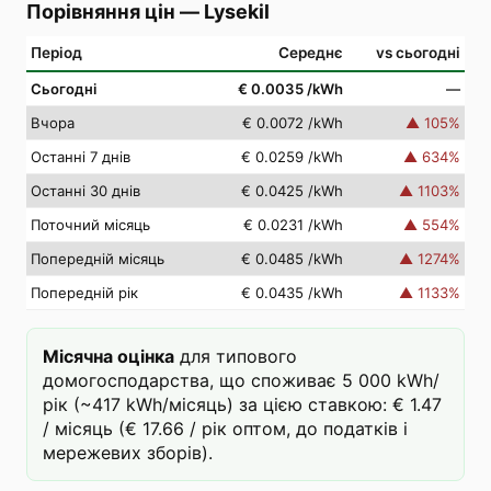
Порівняння цін
—
Lysekil
Період
Середнє
vs сьогодні
Сьогодні
€ 0.0035
/kWh
—
Вчора
€ 0.0072
/kWh
▲
105
%
Останні 7 днів
€ 0.0259
/kWh
▲
634
%
Останні 30 днів
€ 0.0425
/kWh
▲
1103
%
Поточний місяць
€ 0.0231
/kWh
▲
554
%
Попередній місяць
€ 0.0485
/kWh
▲
1274
%
Попередній рік
€ 0.0435
/kWh
▲
1133
%
Місячна оцінка
для типового
домогосподарства, що споживає 5 000 kWh/
рік (~417 kWh/місяць) за цією ставкою: € 1.47
/ місяць (€ 17.66 / рік оптом, до податків і
мережевих зборів).