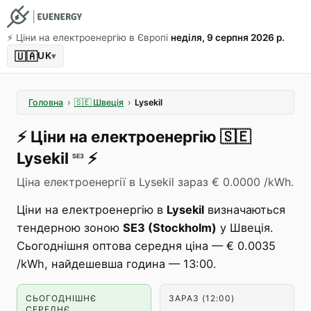
⚡️ Ціни на електроенергію в Європі
неділя, 9 серпня 2026 р.
🇺🇦
UK
▾
Головна
›
🇸🇪
Швеція
›
Lysekil
⚡️
Ціни на електроенергію
🇸🇪
Lysekil
⚡️
SE3
Ціна електроенергії в Lysekil зараз € 0.0000 /kWh.
Ціни на електроенергію в
Lysekil
визначаються
тендерною зоною
SE3 (Stockholm)
у Швеція.
Сьогоднішня оптова середня ціна — € 0.0035
/kWh, найдешевша година — 13:00.
СЬОГОДНІШНЄ
ЗАРАЗ (12:00)
СЕРЕДНЄ