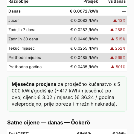
Razdoblje
Prosjek
vs danas
Danas
€ 0.0072
/kWh
—
Jučer
€ 0.0082
/kWh
▲
13
%
Zadnjih 7 dana
€ 0.0282
/kWh
▲
288
%
Zadnjih 30 dana
€ 0.0446
/kWh
▲
515
%
Tekući mjesec
€ 0.0255
/kWh
▲
252
%
Prethodni mjesec
€ 0.0485
/kWh
▲
569
%
Prethodna godina
€ 0.0435
/kWh
▲
501
%
Mjesečna procjena
za prosječno kućanstvo s 5
000 kWh/godišnje (~417 kWh/mjesečno) po
ovoj cijeni: € 3.02 / mjesec (€ 36.24 / godina
veleprodajno, prije poreza i mrežnih naknada).
Satne cijene — danas
—
Öckerö
Sat (CEST)
€/MWh
€/kWh