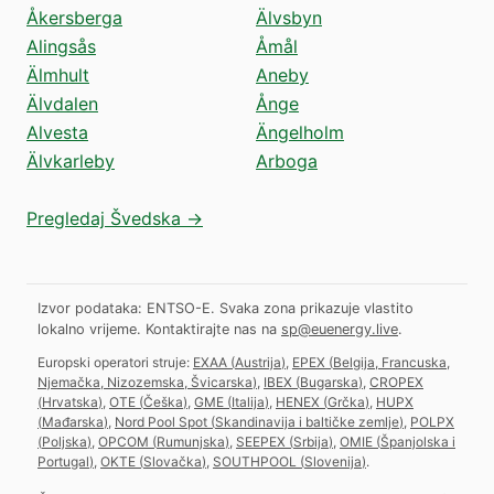
Åkersberga
Älvsbyn
Alingsås
Åmål
Älmhult
Aneby
Älvdalen
Ånge
Alvesta
Ängelholm
Älvkarleby
Arboga
Pregledaj Švedska →
Izvor podataka: ENTSO-E. Svaka zona prikazuje vlastito
lokalno vrijeme.
Kontaktirajte nas na
sp@euenergy.live
.
Europski operatori struje:
EXAA
(
Austrija
)
,
EPEX
(
Belgija, Francuska,
Njemačka, Nizozemska, Švicarska
)
,
IBEX
(
Bugarska
)
,
CROPEX
(
Hrvatska
)
,
OTE
(
Češka
)
,
GME
(
Italija
)
,
HENEX
(
Grčka
)
,
HUPX
(
Mađarska
)
,
Nord Pool Spot
(
Skandinavija i baltičke zemlje
)
,
POLPX
(
Poljska
)
,
OPCOM
(
Rumunjska
)
,
SEEPEX
(
Srbija
)
,
OMIE
(
Španjolska i
Portugal
)
,
OKTE
(
Slovačka
)
,
SOUTHPOOL
(
Slovenija
)
.