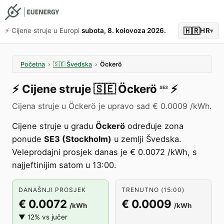
🇭🇷
⚡️ Cijene struje u Europi
subota, 8. kolovoza 2026.
HR
▾
Početna
›
🇸🇪
Švedska
›
Öckerö
⚡️
Cijene struje
🇸🇪
Öckerö
⚡️
SE3
Cijena struje u Öckerö je upravo sad € 0.0009 /kWh.
Cijene struje u gradu
Öckerö
određuje zona
ponude
SE3 (Stockholm)
u zemlji Švedska.
Veleprodajni prosjek danas je € 0.0072 /kWh, s
najjeftinijim satom u 13:00.
DANAŠNJI PROSJEK
TRENUTNO (15:00)
€ 0.0072
€ 0.0009
/kWh
/kWh
▼ 12% vs jučer