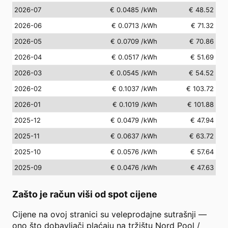
2026-07
€ 0.0485
/kWh
€ 48.52
2026-06
€ 0.0713
/kWh
€ 71.32
2026-05
€ 0.0709
/kWh
€ 70.86
2026-04
€ 0.0517
/kWh
€ 51.69
2026-03
€ 0.0545
/kWh
€ 54.52
2026-02
€ 0.1037
/kWh
€ 103.72
2026-01
€ 0.1019
/kWh
€ 101.88
2025-12
€ 0.0479
/kWh
€ 47.94
2025-11
€ 0.0637
/kWh
€ 63.72
2025-10
€ 0.0576
/kWh
€ 57.64
2025-09
€ 0.0476
/kWh
€ 47.63
Zašto je račun viši od spot cijene
Cijene na ovoj stranici su veleprodajne sutrašnji —
ono što dobavljači plaćaju na tržištu Nord Pool /