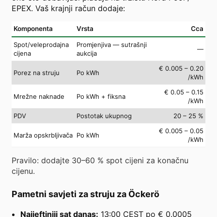
EPEX. Vaš krajnji račun dodaje:
Komponenta
Vrsta
Cca
Spot/veleprodajna
Promjenjiva — sutrašnji
—
cijena
aukcija
€ 0.005 – 0.20
Porez na struju
Po kWh
/kWh
€ 0.05 – 0.15
Mrežne naknade
Po kWh + fiksna
/kWh
PDV
Postotak ukupnog
20 – 25 %
€ 0.005 – 0.05
Marža opskrbljivača
Po kWh
/kWh
Pravilo: dodajte 30–60 % spot cijeni za konačnu
cijenu.
Pametni savjeti za struju za Öckerö
Najjeftiniji sat danas:
13:00 CEST po € 0.0005