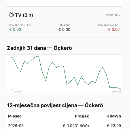
📺
TV (3 h)
0.6
€ 0.00
€ 0.00
€ 0.02
Zadnjih 31 dana
—
Öckerö
€
83
€
4
2026-07-10
2026-08-09
12-mjesečna povijest cijena
—
Öckerö
Mjesec
Prosjek
€/MWh
2026-08
€ 0.0231
/kWh
€ 23.09