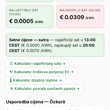
NAJJEFTINIJI SAT
NAJSKUPLJI SAT (20:00)
(13:00)
€ 0.0309
/kWh
€ 0.0005
/kWh
Satne cijene — sutra
—
najjeftiniji sat u
13
:00
CEST
(
€ 0.0000
/kWh),
najskuplji sat u
20
:00
CEST
(
€ 0.0070
/kWh).
⏰
Kalkulator najjeftinijeg sata
→
🔌
Kalkulator troškova punjenja EV
→
🌡️
Kalkulator dizalice topline
→
☀️
Kalkulator povrata sunčanih panela
→
Usporedba cijena
—
Öckerö