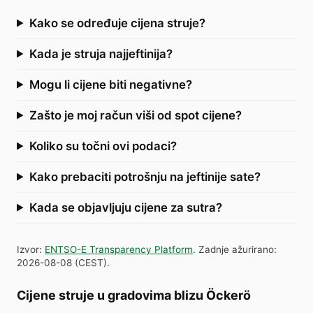
Kako se određuje cijena struje?
Kada je struja najjeftinija?
Mogu li cijene biti negativne?
Zašto je moj račun viši od spot cijene?
Koliko su točni ovi podaci?
Kako prebaciti potrošnju na jeftinije sate?
Kada se objavljuju cijene za sutra?
Izvor
:
ENTSO-E Transparency Platform
.
Zadnje ažurirano
:
2026-08-08
(
CEST
).
Cijene struje u gradovima blizu Öckerö