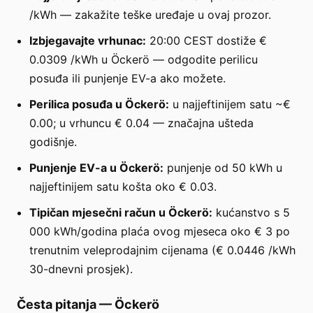
/kWh — zakažite teške uređaje u ovaj prozor.
Izbjegavajte vrhunac:
20:00 CEST dostiže €
0.0309 /kWh u Öckerö — odgodite perilicu
posuđa ili punjenje EV-a ako možete.
Perilica posuđa u Öckerö:
u najjeftinijem satu ~€
0.00; u vrhuncu € 0.04 — značajna ušteda
godišnje.
Punjenje EV-a u Öckerö:
punjenje od 50 kWh u
najjeftinijem satu košta oko € 0.03.
Tipičan mjesečni račun u Öckerö:
kućanstvo s 5
000 kWh/godina plaća ovog mjeseca oko € 3 po
trenutnim veleprodajnim cijenama (€ 0.0446 /kWh
30-dnevni prosjek).
Česta pitanja
—
Öckerö