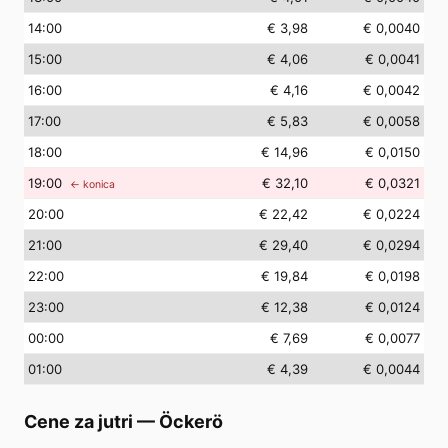
14
:00
€ 3,98
€ 0,0040
15
:00
€ 4,06
€ 0,0041
16
:00
€ 4,16
€ 0,0042
17
:00
€ 5,83
€ 0,0058
18
:00
€ 14,96
€ 0,0150
19
:00
€ 32,10
€ 0,0321
← konica
20
:00
€ 22,42
€ 0,0224
21
:00
€ 29,40
€ 0,0294
22
:00
€ 19,84
€ 0,0198
23
:00
€ 12,38
€ 0,0124
00
:00
€ 7,69
€ 0,0077
01
:00
€ 4,39
€ 0,0044
Cene za jutri
—
Öckerö