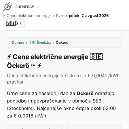
⚡️ Cene električne energije v Evropi
petek, 7. avgust 2026
🇸🇮
SI
▾
Domov
›
🇸🇪
Švedska
›
Öckerö
⚡️
Cene električne energije
🇸🇪
Öckerö
⚡️
SE3
Cena električne energije v Öckerö je € 0,0041 /kWh
pravkar.
Urne cene za naslednji dan za
Öckerö
odražajo
ponudbo in povpraševanje v območju SE3
(Stockholm). Najcenejše okno odpre okoli 03:00
za € 0.0018 /kWh.