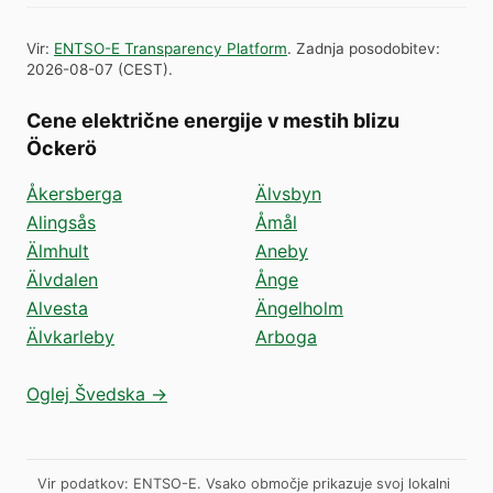
Vir
:
ENTSO-E Transparency Platform
.
Zadnja posodobitev
:
2026-08-07
(
CEST
).
Cene električne energije v mestih blizu
Öckerö
Åkersberga
Älvsbyn
Alingsås
Åmål
Älmhult
Aneby
Älvdalen
Ånge
Alvesta
Ängelholm
Älvkarleby
Arboga
Oglej Švedska →
Vir podatkov: ENTSO-E. Vsako območje prikazuje svoj lokalni