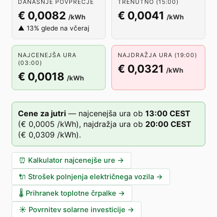
DANAŠNJE POVPREČJE
TRENUTNO (15:00)
€ 0,0082
€ 0,0041
/kWh
/kWh
▲ 13% glede na včeraj
NAJCENEJŠA URA
NAJDRAŽJA URA (19:00)
(03:00)
€ 0,0321
/kWh
€ 0,0018
/kWh
Cene za jutri
—
najcenejša ura ob
13
:00
CEST
(
€ 0,0005
/kWh),
najdražja ura ob
20
:00
CEST
(
€ 0,0309
/kWh).
⏰
Kalkulator najcenejše ure
→
🔌
Strošek polnjenja električnega vozila
→
🌡️
Prihranek toplotne črpalke
→
☀️
Povrnitev solarne investicije
→