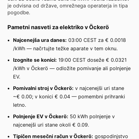
je odvisna od države, omrežnega operaterja in tipa
pogodbe.
Pametni nasveti za elektriko v Öckerö
Najcenejša ura danes:
03:00 CEST za € 0.0018
/kWh — načrtujte težke aparate v tem oknu.
Izognite se konici:
19:00 CEST doseže € 0.0321
/kWh v Öckerö — odložite pomivanje ali polnjenje
EV.
Pomivalni stroj v Öckerö:
v najcenejši uri stane
~€ 0.00; v konici € 0.04 — pomembni prihranki
letno.
Polnjenje EV v Öckerö:
50 kWh polnjenje v
najcenejši uri stane okoli € 0.09.
Tipičen mesečni račun v Öckerö:
gospodinjstvo