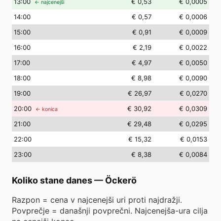
13
:00
€ 0,53
€ 0,0005
← najcenejši
14
:00
€ 0,57
€ 0,0006
15
:00
€ 0,91
€ 0,0009
16
:00
€ 2,19
€ 0,0022
17
:00
€ 4,97
€ 0,0050
18
:00
€ 8,98
€ 0,0090
19
:00
€ 26,97
€ 0,0270
20
:00
€ 30,92
€ 0,0309
← konica
21
:00
€ 29,48
€ 0,0295
22
:00
€ 15,32
€ 0,0153
23
:00
€ 8,38
€ 0,0084
Koliko stane danes
—
Öckerö
Razpon = cena v najcenejši uri proti najdražji.
Povprečje = današnji povprečni. Najcenejša-ura cilja