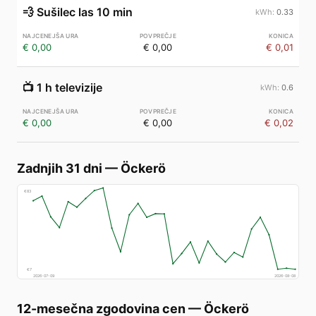
💨
Sušilec las 10 min
0.33
€ 0,00
€ 0,00
€ 0,01
📺
1 h televizije
0.6
€ 0,00
€ 0,00
€ 0,02
Zadnjih 31 dni
—
Öckerö
€
83
€
7
2026-07-09
2026-08-08
12-mesečna zgodovina cen
—
Öckerö