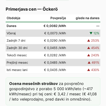
Primerjava cen
—
Öckerö
Obdobje
Povprečje
glede na danes
Danes
€ 0,0082
/kWh
—
Včeraj
€ 0,0073
/kWh
▼
12
%
Zadnjih 7 dni
€ 0,0290
/kWh
▲
253
%
Zadnjih 30 dni
€ 0,0455
/kWh
▲
454
%
Tekoči mesec
€ 0,0282
/kWh
▲
243
%
Prejšnji mesec
€ 0,0485
/kWh
▲
491
%
Isti mesec lani
€ 0,0435
/kWh
▲
430
%
Ocena mesečnih stroškov
za povprečno
gospodinjstvo z porabo 5 000 kWh/leto (~417
kWh/mesec) pri tej ceni: € 3,42 / mesec (€ 41,08
/ leto veleprodajno, pred davki in omrežnino).