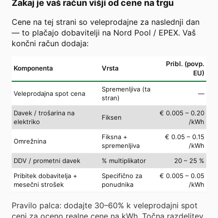
Zakaj je vaš račun višji od cene na trgu
Cene na tej strani so veleprodajne za naslednji dan
— to plačajo dobavitelji na Nord Pool / EPEX. Vaš
končni račun dodaja:
Pribl. (povp.
Komponenta
Vrsta
EU)
Spremenljiva (ta
Veleprodajna spot cena
—
stran)
Davek / trošarina na
€ 0.005 – 0.20
Fiksen
elektriko
/kWh
Fiksna +
€ 0.05 – 0.15
Omrežnina
spremenljiva
/kWh
DDV / prometni davek
% multiplikator
20 – 25 %
Pribitek dobavitelja +
Specifično za
€ 0.005 – 0.05
mesečni strošek
ponudnika
/kWh
Pravilo palca: dodajte 30–60% k veleprodajni spot
ceni za oceno realne cene na kWh. Točna razdelitev