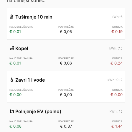
na cenejši konec.
🚿
Tuširanje 10 min
6
€ 0,01
€ 0,05
€ 0,19
🛁
Kopel
7.5
€ 0,01
€ 0,06
€ 0,24
💧
Zavri 1 l vode
0.12
€ 0,00
€ 0,00
€ 0,00
🔌
Polnjenje EV (polno)
45
€ 0,08
€ 0,37
€ 1,44