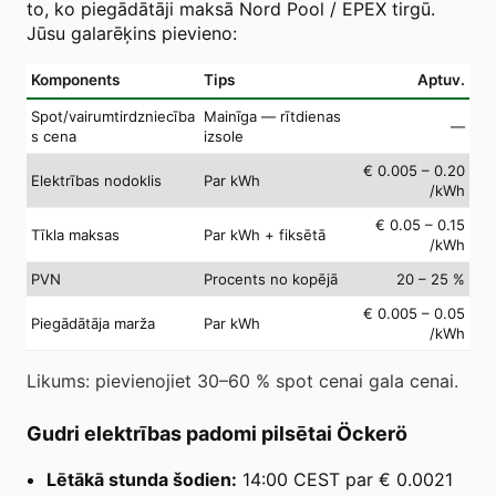
to, ko piegādātāji maksā Nord Pool / EPEX tirgū.
Jūsu galarēķins pievieno:
Komponents
Tips
Aptuv.
Spot/vairumtirdzniecība
Mainīga — rītdienas
—
s cena
izsole
€ 0.005 – 0.20
Elektrības nodoklis
Par kWh
/kWh
€ 0.05 – 0.15
Tīkla maksas
Par kWh + fiksētā
/kWh
PVN
Procents no kopējā
20 – 25 %
€ 0.005 – 0.05
Piegādātāja marža
Par kWh
/kWh
Likums: pievienojiet 30–60 % spot cenai gala cenai.
Gudri elektrības padomi pilsētai Öckerö
Lētākā stunda šodien:
14:00 CEST par € 0.0021