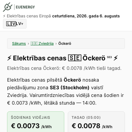
⚡️ Elektrības cenas Eiropā
ceturtdiena, 2026. gada 6. augusts
🇱🇻
LV
▾
Sākums
›
🇸🇪
Zviedrija
›
Öckerö
⚡️
Elektrības cenas
🇸🇪
Öckerö
⚡️
SE3
Elektrības cena Öckerö: € 0.0078 /kWh tieši tagad.
Elektrības cenas pilsētā
Öckerö
nosaka
piedāvājumu zona
SE3 (Stockholm)
valstī
Zviedrija. Vairumtirdzniecības vidējā cena šodien ir
€ 0.0073 /kWh, lētākā stunda — 14:00.
ŠODIENAS VIDĒJAIS
TAGAD (05:00)
€ 0.0073
€ 0.0078
/kWh
/kWh