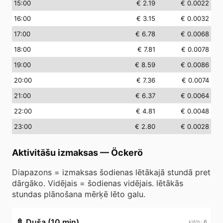
15
:00
€ 2.19
€ 0.0022
16
:00
€ 3.15
€ 0.0032
17
:00
€ 6.78
€ 0.0068
18
:00
€ 7.81
€ 0.0078
19
:00
€ 8.59
€ 0.0086
20
:00
€ 7.36
€ 0.0074
21
:00
€ 6.37
€ 0.0064
22
:00
€ 4.81
€ 0.0048
23
:00
€ 2.80
€ 0.0028
Aktivitāšu izmaksas
—
Öckerö
Diapazons = izmaksas šodienas lētākajā stundā pret
dārgāko. Vidējais = šodienas vidējais. lētākās
stundas plānošana mērķē lēto galu.
🚿
Duša (10 min)
6