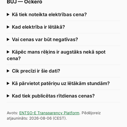
BUJ
—
Öckerö
Kā tiek noteikta elektrības cena?
Kad elektrība ir lētākā?
Vai cenas var būt negatīvas?
Kāpēc mans rēķins ir augstāks nekā spot
cena?
Cik precīzi ir šie dati?
Kā pārvietot patēriņu uz lētākām stundām?
Kad tiek publicētas rītdienas cenas?
Avots
:
ENTSO-E Transparency Platform
.
Pēdējoreiz
atjaunināts
:
2026-08-06
(
CEST
).