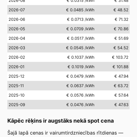
2026-08
€ 0.0315
/kWh
€ 31.48
2026-07
€ 0.0485
/kWh
€ 48.52
2026-06
€ 0.0713
/kWh
€ 71.32
2026-05
€ 0.0709
/kWh
€ 70.86
2026-04
€ 0.0517
/kWh
€ 51.69
2026-03
€ 0.0545
/kWh
€ 54.52
2026-02
€ 0.1037
/kWh
€ 103.72
2026-01
€ 0.1019
/kWh
€ 101.88
2025-12
€ 0.0479
/kWh
€ 47.94
2025-11
€ 0.0637
/kWh
€ 63.72
2025-10
€ 0.0576
/kWh
€ 57.64
2025-09
€ 0.0476
/kWh
€ 47.63
Kāpēc rēķins ir augstāks nekā spot cena
Šajā lapā cenas ir vairumtirdzniecības rītdienas —