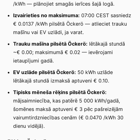
/kWh — plānojiet smagās ierīces šajā logā.
Izvairieties no maksimuma:
07:00 CEST sasniedz
€ 0.0137 /kWh pilsētā Öckerö — atlieciet trauku
mašīnu vai EV uzlādi, ja varat.
Trauku mašīna pilsētā Öckerö:
lētākajā stundā
~€ 0.00; maksimumā € 0.02 — ievērojami
ietaupījumi gadā.
EV uzlāde pilsētā Öckerö:
50 kWh uzlāde
lētākajā stundā izmaksā aptuveni € 0.10.
Tipisks mēneša rēķins pilsētā Öckerö:
mājsaimniecība, kas patērē 5 000 kWh/gadā,
šomēnes maksā aptuveni € 3 pēc pašreizējām
vairumtirdzniecības cenām (€ 0.0470 /kWh 30
dienu vidējā).