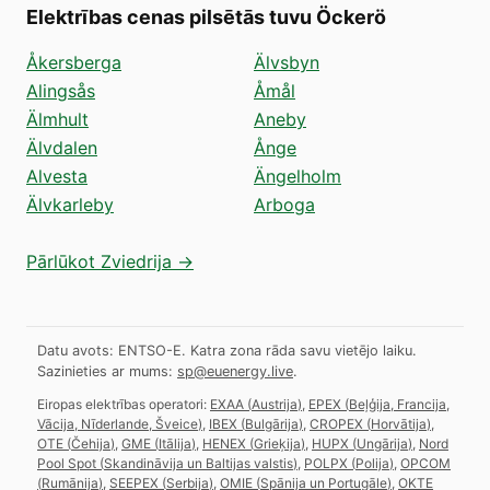
Elektrības cenas pilsētās tuvu Öckerö
Åkersberga
Älvsbyn
Alingsås
Åmål
Älmhult
Aneby
Älvdalen
Ånge
Alvesta
Ängelholm
Älvkarleby
Arboga
Pārlūkot Zviedrija →
Datu avots: ENTSO-E. Katra zona rāda savu vietējo laiku.
Sazinieties ar mums:
sp@euenergy.live
.
Eiropas elektrības operatori:
EXAA
(
Austrija
)
,
EPEX
(
Beļģija, Francija,
Vācija, Nīderlande, Šveice
)
,
IBEX
(
Bulgārija
)
,
CROPEX
(
Horvātija
)
,
OTE
(
Čehija
)
,
GME
(
Itālija
)
,
HENEX
(
Grieķija
)
,
HUPX
(
Ungārija
)
,
Nord
Pool Spot
(
Skandināvija un Baltijas valstis
)
,
POLPX
(
Polija
)
,
OPCOM
(
Rumānija
)
,
SEEPEX
(
Serbija
)
,
OMIE
(
Spānija un Portugāle
)
,
OKTE