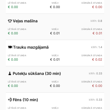
€ 0.00
€ 0.00
€ 0.00
👕
Veļas mašīna
0.8
€ 0.00
€ 0.01
€ 0.01
🍽️
Trauku mazgājamā
1.4
€ 0.00
€ 0.01
€ 0.02
🧹
Putekļu sūkšana (30 min)
0.33
€ 0.00
€ 0.00
€ 0.00
💨
Fēns (10 min)
0.33