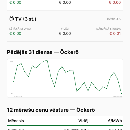
€ 0.00
€ 0.00
€ 0.00
📺
TV (3 st.)
0.6
€ 0.00
€ 0.00
€ 0.01
Pēdējās 31 dienas
—
Öckerö
€
83
€
7
2026-07-08
2026-08-06
12 mēnešu cenu vēsture
—
Öckerö
Mēnesis
Vidēji
€/MWh