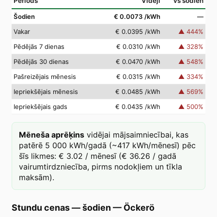
Periods
Vidēji
vs šodien
Šodien
€ 0.0073
/kWh
—
Vakar
€ 0.0395
/kWh
▲
444
%
Pēdējās 7 dienas
€ 0.0310
/kWh
▲
328
%
Pēdējās 30 dienas
€ 0.0470
/kWh
▲
548
%
Pašreizējais mēnesis
€ 0.0315
/kWh
▲
334
%
Iepriekšējais mēnesis
€ 0.0485
/kWh
▲
569
%
Iepriekšējais gads
€ 0.0435
/kWh
▲
500
%
Mēneša aprēķins
vidējai mājsaimniecībai, kas
patērē 5 000 kWh/gadā (~417 kWh/mēnesī) pēc
šīs likmes: € 3.02 / mēnesī (€ 36.26 / gadā
vairumtirdzniecība, pirms nodokļiem un tīkla
maksām).
Stundu cenas — šodien
—
Öckerö