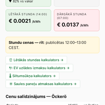
▼ 82% vs vakar
LĒTĀKĀ STUNDA (14:00)
DĀRGĀKĀ STUNDA
(07:00)
€ 0.0021
/kWh
€ 0.0137
/kWh
Stundu cenas — rīt
:
publicētas 12:00–13:00
CEST
.
⏰
Lētākās stundas kalkulators
→
🔌
EV uzlādes izmaksu kalkulators
→
🌡️
Siltumsūkņa kalkulators
→
☀️
Saules paneļu atmaksas kalkulators
→
Cenu salīdzinājums
—
Öckerö