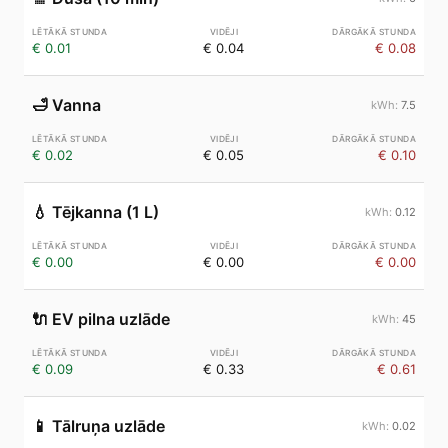
€ 0.01
€ 0.04
€ 0.08
🛁
Vanna
7.5
€ 0.02
€ 0.05
€ 0.10
💧
Tējkanna (1 L)
0.12
€ 0.00
€ 0.00
€ 0.00
🔌
EV pilna uzlāde
45
€ 0.09
€ 0.33
€ 0.61
📱
Tālruņa uzlāde
0.02