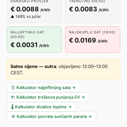
DANAŠNJI PROSJEK
TRENUTNO (06:00)
€ 0.0088
€ 0.0083
/kWh
/kWh
▲ 148% vs jučer
NAJJEFTINIJI SAT
NAJSKUPLJI SAT (19:00)
(03:00)
€ 0.0169
/kWh
€ 0.0031
/kWh
Satne cijene — sutra
:
objavljeno 12:00–13:00
CEST
.
⏰
Kalkulator najjeftinijeg sata
→
🔌
Kalkulator troškova punjenja EV
→
🌡️
Kalkulator dizalice topline
→
☀️
Kalkulator povrata sunčanih panela
→