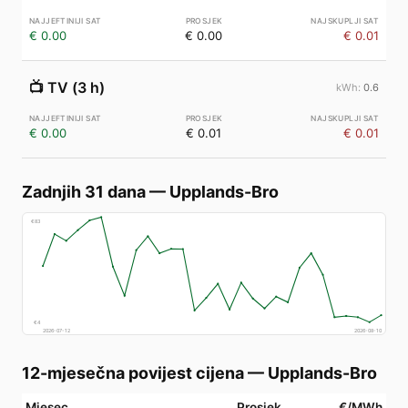
€ 0.00
€ 0.00
€ 0.01
📺
TV (3 h)
0.6
€ 0.00
€ 0.01
€ 0.01
Zadnjih 31 dana
—
Upplands-Bro
€
83
€
4
2026-07-12
2026-08-10
12-mjesečna povijest cijena
—
Upplands-Bro
Mjesec
Prosjek
€/MWh