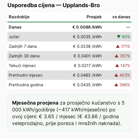
Usporedba cijena
—
Upplands-Bro
Razdoblje
Prosjek
vs danas
Danas
€ 0.0088
/kWh
—
Jučer
€ 0.0035
/kWh
▼
60
%
Zadnjih 7 dana
€ 0.0238
/kWh
▲
171
%
Zadnjih 30 dana
€ 0.0401
/kWh
▲
357
%
Tekući mjesec
€ 0.0217
/kWh
▲
147
%
Prethodni mjesec
€ 0.0485
/kWh
▲
453
%
Prethodna godina
€ 0.0435
/kWh
▲
396
%
Mjesečna procjena
za prosječno kućanstvo s 5
000 kWh/godišnje (~417 kWh/mjesečno) po
ovoj cijeni: € 3.65 / mjesec (€ 43.86 / godina
veleprodajno, prije poreza i mrežnih naknada).