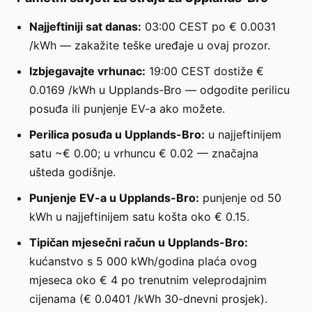
Najjeftiniji sat danas:
03:00 CEST po € 0.0031
/kWh — zakažite teške uređaje u ovaj prozor.
Izbjegavajte vrhunac:
19:00 CEST dostiže €
0.0169 /kWh u Upplands-Bro — odgodite perilicu
posuđa ili punjenje EV-a ako možete.
Perilica posuđa u Upplands-Bro:
u najjeftinijem
satu ~€ 0.00; u vrhuncu € 0.02 — značajna
ušteda godišnje.
Punjenje EV-a u Upplands-Bro:
punjenje od 50
kWh u najjeftinijem satu košta oko € 0.15.
Tipičan mjesečni račun u Upplands-Bro:
kućanstvo s 5 000 kWh/godina plaća ovog
mjeseca oko € 4 po trenutnim veleprodajnim
cijenama (€ 0.0401 /kWh 30-dnevni prosjek).