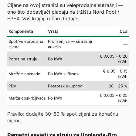
Cijene na ovoj stranici su veleprodajne sutrašnji —
ono što dobavljači plaćaju na tržištu Nord Pool /
EPEX. Vaš krajnji račun dodaje:
Komponenta
Vrsta
Cca
Spot/veleprodajna
Promjenjiva — sutrašnji
—
cijena
aukcija
€ 0.005 – 0.20
Porez na struju
Po kWh
/kWh
€ 0.05 – 0.15
Mrežne naknade
Po kWh + fiksna
/kWh
PDV
Postotak ukupnog
20 – 25 %
€ 0.005 – 0.05
Marža opskrbljivača
Po kWh
/kWh
Pravilo: dodajte 30–60 % spot cijeni za konačnu
cijenu.
Pametni savjeti za struju za Upplands-Bro