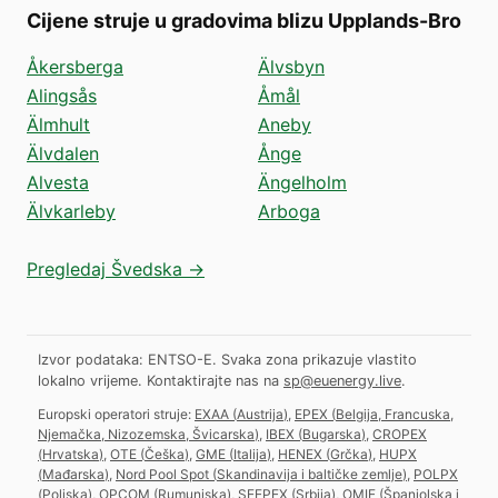
Cijene struje u gradovima blizu Upplands-Bro
Åkersberga
Älvsbyn
Alingsås
Åmål
Älmhult
Aneby
Älvdalen
Ånge
Alvesta
Ängelholm
Älvkarleby
Arboga
Pregledaj Švedska →
Izvor podataka: ENTSO-E. Svaka zona prikazuje vlastito
lokalno vrijeme.
Kontaktirajte nas na
sp@euenergy.live
.
Europski operatori struje:
EXAA
(
Austrija
)
,
EPEX
(
Belgija, Francuska,
Njemačka, Nizozemska, Švicarska
)
,
IBEX
(
Bugarska
)
,
CROPEX
(
Hrvatska
)
,
OTE
(
Češka
)
,
GME
(
Italija
)
,
HENEX
(
Grčka
)
,
HUPX
(
Mađarska
)
,
Nord Pool Spot
(
Skandinavija i baltičke zemlje
)
,
POLPX
(
Poljska
)
,
OPCOM
(
Rumunjska
)
,
SEEPEX
(
Srbija
)
,
OMIE
(
Španjolska i