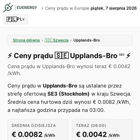
⚡️ Ceny prądu w Europie
piątek, 7 sierpnia 2026
🇵🇱
PL
▾
Strona główna
›
🇸🇪
Szwecja
›
Upplands-Bro
⚡️
Ceny prądu
🇸🇪
Upplands-Bro
⚡️
SE3
Cena prądu w Upplands-Bro wynosi teraz € 0.0042
/kWh.
Ceny prądu w
Upplands-Bro
są ustalane przez
strefę ofertową
SE3 (Stockholm)
w kraju Szwecja.
Średnia cena hurtowa dziś wynosi € 0.0082 /kWh,
a najtańsza godzina przypada na 03:00.
ŚREDNIA DZISIEJSZA
TERAZ (06:00)
€ 0.0082
€ 0.0042
/kWh
/kWh