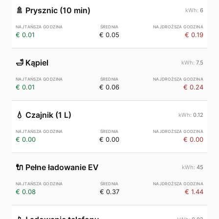
🚿
Prysznic (10 min)
6
€ 0.01
€ 0.05
€ 0.19
🛁
Kąpiel
7.5
€ 0.01
€ 0.06
€ 0.24
💧
Czajnik (1 L)
0.12
€ 0.00
€ 0.00
€ 0.00
🔌
Pełne ładowanie EV
45
€ 0.08
€ 0.37
€ 1.44