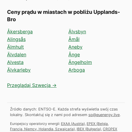
Ceny prądu w miastach w pobliżu Upplands-
Bro
Åkersberga
Älvsbyn
Alingsås
Åmål
Älmhult
Aneby
Älvdalen
Ånge
Alvesta
Ängelholm
Älvkarleby
Arboga
Przeglądaj Szwecja →
Źródło danych: ENTSO-E. Każda strefa wyświetla swój czas
lokalny.
Skontaktuj się z nami pod adresem
sp@euenergy.live
.
Europejscy operatorzy energii:
EXAA
(
Austria
)
,
EPEX
(
Belgia,
Francja, Niemcy, Holandia, Szwajcaria
)
,
IBEX
(
Bułgaria
)
,
CROPEX