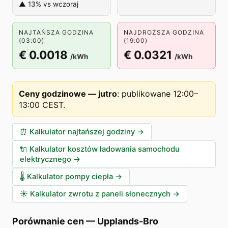
▲ 13% vs wczoraj
NAJTAŃSZA GODZINA
NAJDROŻSZA GODZINA
(03:00)
(19:00)
€ 0.0018
€ 0.0321
/kWh
/kWh
Ceny godzinowe — jutro
:
publikowane 12:00–
13:00 CEST
.
⏰
Kalkulator najtańszej godziny
→
🔌
Kalkulator kosztów ładowania samochodu
elektrycznego
→
🌡️
Kalkulator pompy ciepła
→
☀️
Kalkulator zwrotu z paneli słonecznych
→
Porównanie cen
—
Upplands-Bro