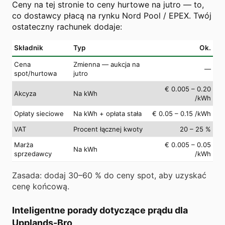
Ceny na tej stronie to ceny hurtowe na jutro — to,
co dostawcy płacą na rynku Nord Pool / EPEX. Twój
ostateczny rachunek dodaje:
Składnik
Typ
Ok.
Cena
Zmienna — aukcja na
—
spot/hurtowa
jutro
€ 0.005 – 0.20
Akcyza
Na kWh
/kWh
Opłaty sieciowe
Na kWh + opłata stała
€ 0.05 – 0.15 /kWh
VAT
Procent łącznej kwoty
20 – 25 %
Marża
€ 0.005 – 0.05
Na kWh
sprzedawcy
/kWh
Zasada: dodaj 30–60 % do ceny spot, aby uzyskać
cenę końcową.
Inteligentne porady dotyczące prądu dla
Upplands-Bro