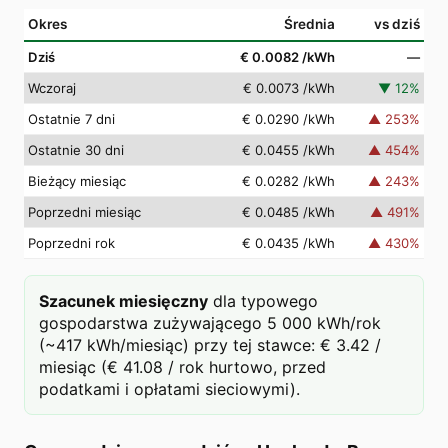
Okres
Średnia
vs dziś
Dziś
€ 0.0082
/kWh
—
Wczoraj
€ 0.0073
/kWh
▼
12
%
Ostatnie 7 dni
€ 0.0290
/kWh
▲
253
%
Ostatnie 30 dni
€ 0.0455
/kWh
▲
454
%
Bieżący miesiąc
€ 0.0282
/kWh
▲
243
%
Poprzedni miesiąc
€ 0.0485
/kWh
▲
491
%
Poprzedni rok
€ 0.0435
/kWh
▲
430
%
Szacunek miesięczny
dla typowego
gospodarstwa zużywającego 5 000 kWh/rok
(~417 kWh/miesiąc) przy tej stawce: € 3.42 /
miesiąc (€ 41.08 / rok hurtowo, przed
podatkami i opłatami sieciowymi).