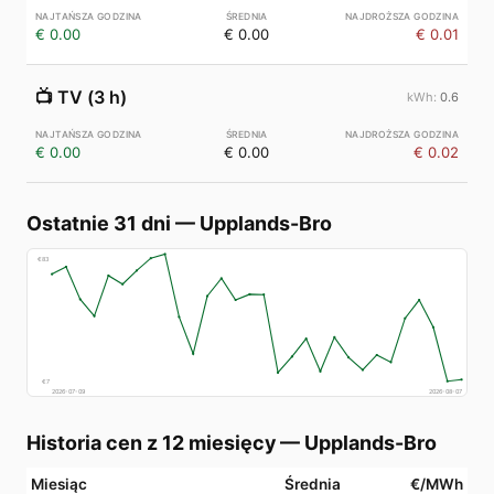
€ 0.00
€ 0.00
€ 0.01
📺
TV (3 h)
0.6
€ 0.00
€ 0.00
€ 0.02
Ostatnie 31 dni
—
Upplands-Bro
€
83
€
7
2026-07-09
2026-08-07
Historia cen z 12 miesięcy
—
Upplands-Bro
Miesiąc
Średnia
€/MWh