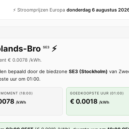
⚡️ Stroomprijzen Europa
donderdag 6 augustus 202
lands-Bro
⚡️
SE3
ent € 0.0078 /kWh.
en bepaald door de biedzone
SE3 (Stockholm)
van Zwed
ste uur om 01:00.
 MOMENT (18:00)
GOEDKOOPSTE UUR (01:00)
.0078
€ 0.0018
/kWh
/kWh