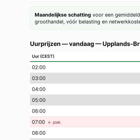
Maandelijkse schatting
voor een gemiddeld 
groothandel, vóór belasting en netwerkkoste
Uurprijzen — vandaag
—
Upplands-B
Uur (CEST)
02
:00
03
:00
04
:00
05
:00
06
:00
07
:00
← piek
08
:00