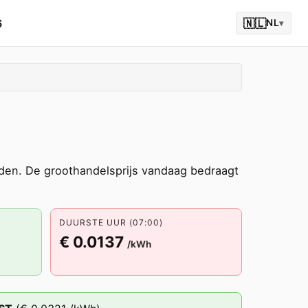
6
🇳🇱
NL
▾
en. De groothandelsprijs vandaag bedraagt
DUURSTE UUR (07:00)
€ 0.0137
/kWh