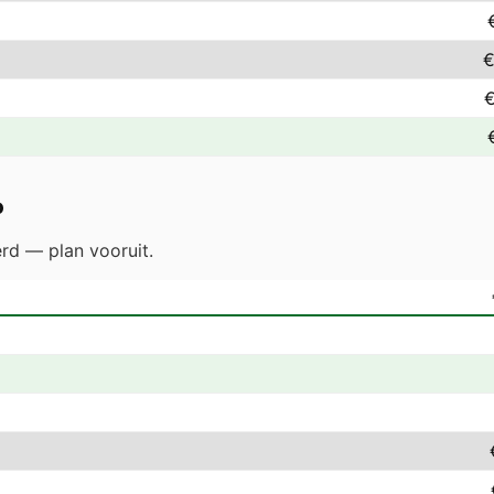
€
€
o
erd — plan vooruit.