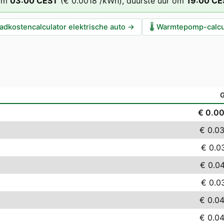
om
03
:00
CEST
(
€ 0.0018
/kWh),
duurste uur om
19
:00
CE
adkostencalculator elektrische auto
→
🌡️
Warmtepomp-calcu
€ 0.0
€ 0.0
€ 0.0
€ 0.0
€ 0.0
€ 0.0
€ 0.0