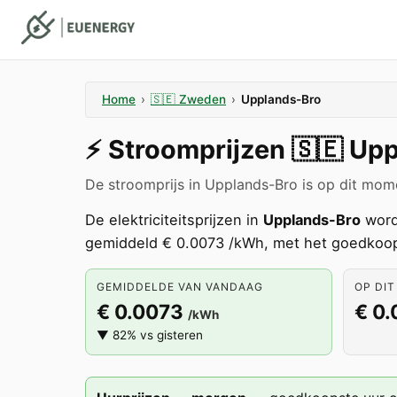
Home
›
🇸🇪
Zweden
›
Upplands-Bro
⚡️
Stroomprijzen
🇸🇪
Upp
De stroomprijs in Upplands-Bro is op dit mom
De elektriciteitsprijzen in
Upplands-Bro
word
gemiddeld € 0.0073 /kWh, met het goedkoop
GEMIDDELDE VAN VANDAAG
OP DIT
€ 0.0073
€ 0
/kWh
▼ 82% vs gisteren