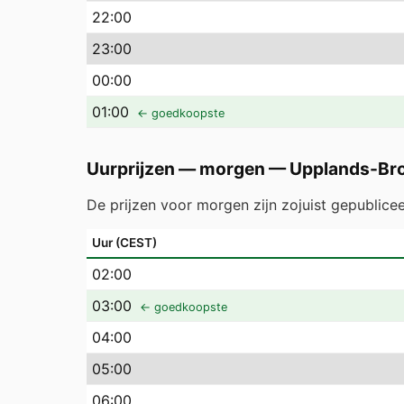
22
:00
23
:00
00
:00
01
:00
← goedkoopste
Uurprijzen — morgen
—
Upplands-Br
De prijzen voor morgen zijn zojuist gepublice
Uur (CEST)
02
:00
03
:00
← goedkoopste
04
:00
05
:00
06
:00