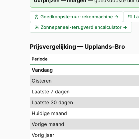
Uurprijzen — morgen
—
goedkoopste uur 
⏰
Goedkoopste-uur-rekenmachine
→
🔌
La
☀️
Zonnepaneel-terugverdiencalculator
→
Prijsvergelijking
—
Upplands-Bro
Periode
Vandaag
Gisteren
Laatste 7 dagen
Laatste 30 dagen
Huidige maand
Vorige maand
Vorig jaar