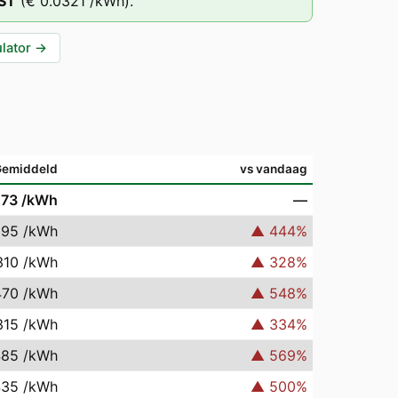
ST
(
€ 0.0321
/kWh).
lator
→
Gemiddeld
vs vandaag
073
/kWh
—
395
/kWh
▲
444
%
310
/kWh
▲
328
%
470
/kWh
▲
548
%
315
/kWh
▲
334
%
485
/kWh
▲
569
%
435
/kWh
▲
500
%