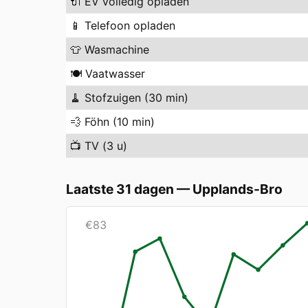
🔌
EV volledig opladen
📱
Telefoon opladen
👕
Wasmachine
🍽️
Vaatwasser
🧹
Stofzuigen (30 min)
💨
Föhn (10 min)
📺
TV (3 u)
Laatste 31 dagen
—
Upplands-Bro
€
83