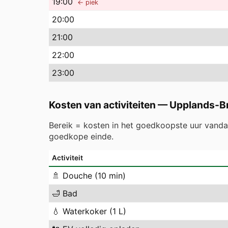
19
:00
← piek
20
:00
21
:00
22
:00
23
:00
Kosten van activiteiten
—
Upplands-B
Bereik = kosten in het goedkoopste uur vand
goedkope einde.
Activiteit
🚿
Douche (10 min)
🛁
Bad
💧
Waterkoker (1 L)