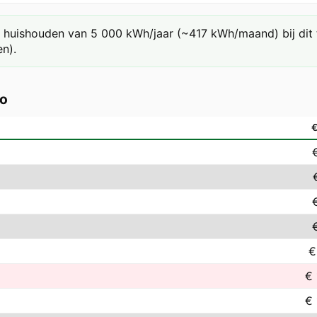
huishouden van 5 000 kWh/jaar (~417 kWh/maand) bij dit ta
n).
ro
€
€ 
€ 