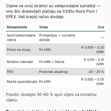
Cijene na ovoj stranici su veleprodajne sutrašnji —
ono što dobavljači plaćaju na tržištu Nord Pool /
EPEX. Vaš krajnji račun dodaje:
Komponenta
Vrsta
Cca
Spot/veleprodajna
Promjenjiva — sutrašnji
—
cijena
aukcija
€ 0.005 – 0.20
Porez na struju
Po kWh
/kWh
€ 0.05 – 0.15
Mrežne naknade
Po kWh + fiksna
/kWh
PDV
Postotak ukupnog
20 – 25 %
€ 0.005 – 0.05
Marža opskrbljivača
Po kWh
/kWh
Pravilo: dodajte 30–60 % spot cijeni za konačnu
cijenu.