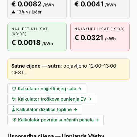
€ 0.0082
€ 0.0041
/kWh
/kWh
▲ 13% vs jučer
NAJJEFTINIJI SAT
NAJSKUPLJI SAT (19:00)
(03:00)
€ 0.0321
/kWh
€ 0.0018
/kWh
Satne cijene — sutra
:
objavljeno 12:00–13:00
CEST
.
⏰
Kalkulator najjeftinijeg sata
→
🔌
Kalkulator troškova punjenja EV
→
🌡️
Kalkulator dizalice topline
→
☀️
Kalkulator povrata sunčanih panela
→
Usporedba cijena
—
Upplands Väsby