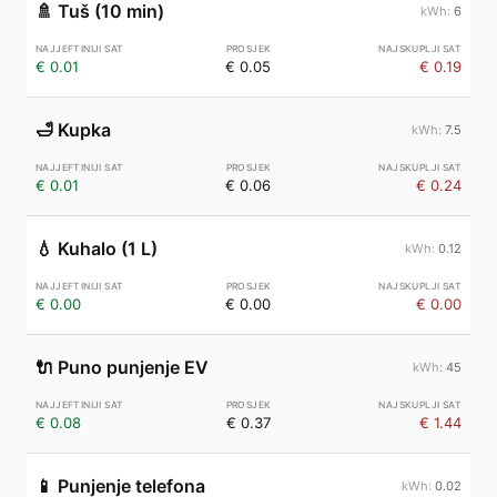
🚿
Tuš (10 min)
6
€ 0.01
€ 0.05
€ 0.19
🛁
Kupka
7.5
€ 0.01
€ 0.06
€ 0.24
💧
Kuhalo (1 L)
0.12
€ 0.00
€ 0.00
€ 0.00
🔌
Puno punjenje EV
45
€ 0.08
€ 0.37
€ 1.44
📱
Punjenje telefona
0.02