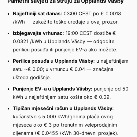
Pametni savjeti za struju za Upplands Väsby
Najjeftiniji sat danas:
03:00 CEST po € 0.0018
/kWh — zakažite teške uređaje u ovaj prozor.
Izbjegavajte vrhunac:
19:00 CEST dostiže €
0.0321 /kWh u Upplands Väsby — odgodite
perilicu posuđa ili punjenje EV-a ako možete.
Perilica posuđa u Upplands Väsby:
u najjeftinijem
satu ~€ 0.00; u vrhuncu € 0.04 — značajna
ušteda godišnje.
Punjenje EV-a u Upplands Väsby:
punjenje od 50
kWh u najjeftinijem satu košta oko € 0.09.
Tipičan mjesečni račun u Upplands Väsby:
kućanstvo s 5 000 kWh/godina plaća ovog
mjeseca oko € 3 po trenutnim veleprodajnim
cijenama (€ 0.0455 /kWh 30-dnevni prosjek).