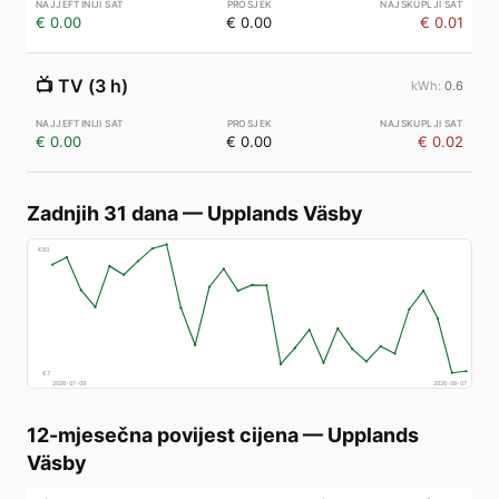
€ 0.00
€ 0.00
€ 0.01
📺
TV (3 h)
0.6
€ 0.00
€ 0.00
€ 0.02
Zadnjih 31 dana
—
Upplands Väsby
€
83
€
7
2026-07-09
2026-08-07
12-mjesečna povijest cijena
—
Upplands
Väsby