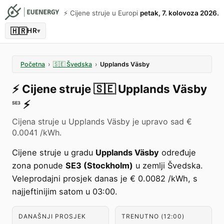
⚡️ Cijene struje u Europi
petak, 7. kolovoza 2026.
🇭🇷
HR
▾
Početna
›
🇸🇪
Švedska
›
Upplands Väsby
⚡️
Cijene struje
🇸🇪
Upplands Väsby
⚡️
SE3
Cijena struje u Upplands Väsby je upravo sad €
0.0041 /kWh.
Cijene struje u gradu
Upplands Väsby
određuje
zona ponude
SE3 (Stockholm)
u zemlji Švedska.
Veleprodajni prosjek danas je € 0.0082 /kWh, s
najjeftinijim satom u 03:00.
DANAŠNJI PROSJEK
TRENUTNO (12:00)