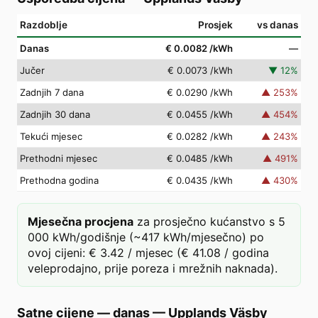
Razdoblje
Prosjek
vs danas
Danas
€ 0.0082
/kWh
—
Jučer
€ 0.0073
/kWh
▼
12
%
Zadnjih 7 dana
€ 0.0290
/kWh
▲
253
%
Zadnjih 30 dana
€ 0.0455
/kWh
▲
454
%
Tekući mjesec
€ 0.0282
/kWh
▲
243
%
Prethodni mjesec
€ 0.0485
/kWh
▲
491
%
Prethodna godina
€ 0.0435
/kWh
▲
430
%
Mjesečna procjena
za prosječno kućanstvo s 5
000 kWh/godišnje (~417 kWh/mjesečno) po
ovoj cijeni: € 3.42 / mjesec (€ 41.08 / godina
veleprodajno, prije poreza i mrežnih naknada).
Satne cijene — danas
—
Upplands Väsby