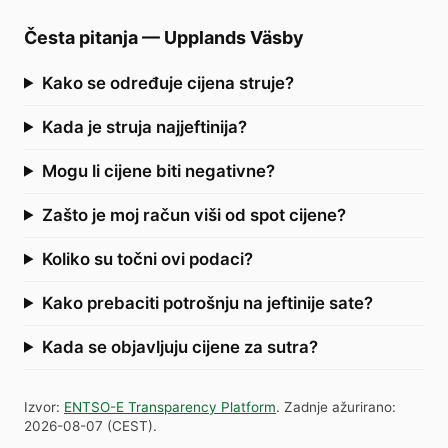
Česta pitanja
—
Upplands Väsby
Kako se određuje cijena struje?
Kada je struja najjeftinija?
Mogu li cijene biti negativne?
Zašto je moj račun viši od spot cijene?
Koliko su točni ovi podaci?
Kako prebaciti potrošnju na jeftinije sate?
Kada se objavljuju cijene za sutra?
Izvor
:
ENTSO-E Transparency Platform
.
Zadnje ažurirano
:
2026-08-07
(
CEST
).