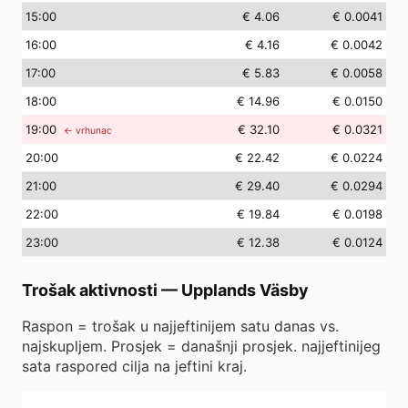
15
:00
€ 4.06
€ 0.0041
16
:00
€ 4.16
€ 0.0042
17
:00
€ 5.83
€ 0.0058
18
:00
€ 14.96
€ 0.0150
19
:00
€ 32.10
€ 0.0321
← vrhunac
20
:00
€ 22.42
€ 0.0224
21
:00
€ 29.40
€ 0.0294
22
:00
€ 19.84
€ 0.0198
23
:00
€ 12.38
€ 0.0124
Trošak aktivnosti
—
Upplands Väsby
Raspon = trošak u najjeftinijem satu danas vs.
najskupljem. Prosjek = današnji prosjek. najjeftinijeg
sata raspored cilja na jeftini kraj.