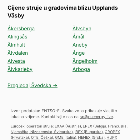
Cijene struje u gradovima blizu Upplands
Väsby
Åkersberga
Älvsbyn
Alingsås
Åmål
Älmhult
Aneby
Älvdalen
Ånge
Alvesta
Ängelholm
Älvkarleby
Arboga
Pregledaj Švedska →
Izvor podataka: ENTSO-E. Svaka zona prikazuje vlastito
lokalno vrijeme.
Kontaktirajte nas na
sp@euenergy.live
.
Europski operatori struje:
EXAA
(
Austrija
)
,
EPEX
(
Belgija, Francuska,
Njemačka, Nizozemska, Švicarska
)
,
IBEX
(
Bugarska
)
,
CROPEX
(
Hrvatska
)
,
OTE
(
Češka
)
,
GME
(
Italija
)
,
HENEX
(
Grčka
)
,
HUPX