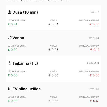
🚿
Duša (10 min)
6
€ 0.01
€ 0.04
€ 0.08
🛁
Vanna
7.5
€ 0.02
€ 0.05
€ 0.10
💧
Tējkanna (1 L)
0.12
€ 0.00
€ 0.00
€ 0.00
🔌
EV pilna uzlāde
45
€ 0.09
€ 0.33
€ 0.61