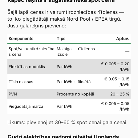
Šajā lapā cenas ir vairumtirdzniecības rītdienas —
to, ko piegādātāji maksā Nord Pool / EPEX tirgū.
Jūsu galarēķins pievieno:
Komponents
Tips
Aptuv.
Spot/vairumtirdzniecība
Mainīga — rītdienas
—
s cena
izsole
€ 0.005 – 0.20
Elektrības nodoklis
Par kWh
/kWh
€ 0.05 – 0.15
Tīkla maksas
Par kWh + fiksētā
/kWh
PVN
Procents no kopējā
20 – 25 %
€ 0.005 – 0.05
Piegādātāja marža
Par kWh
/kWh
Likums: pievienojiet 30–60 % spot cenai gala cenai.
Gudri elektrības padomi pilsētai Upplands