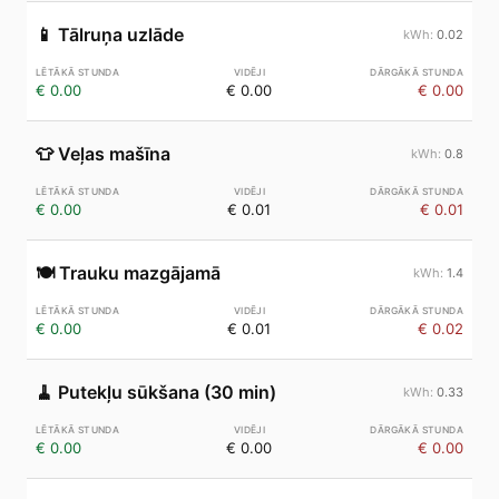
📱
Tālruņa uzlāde
0.02
€ 0.00
€ 0.00
€ 0.00
👕
Veļas mašīna
0.8
€ 0.00
€ 0.01
€ 0.01
🍽️
Trauku mazgājamā
1.4
€ 0.00
€ 0.01
€ 0.02
🧹
Putekļu sūkšana (30 min)
0.33
€ 0.00
€ 0.00
€ 0.00