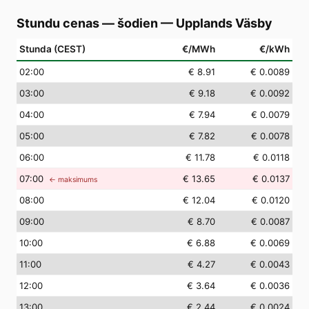
Stundu cenas — šodien
—
Upplands Väsby
Stunda (CEST)
€/MWh
€/kWh
02
:00
€ 8.91
€ 0.0089
03
:00
€ 9.18
€ 0.0092
04
:00
€ 7.94
€ 0.0079
05
:00
€ 7.82
€ 0.0078
06
:00
€ 11.78
€ 0.0118
07
:00
€ 13.65
€ 0.0137
← maksimums
08
:00
€ 12.04
€ 0.0120
09
:00
€ 8.70
€ 0.0087
10
:00
€ 6.88
€ 0.0069
11
:00
€ 4.27
€ 0.0043
12
:00
€ 3.64
€ 0.0036
13
:00
€ 2.44
€ 0.0024