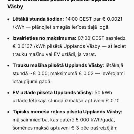
Väsby
Lētākā stunda šodien:
14:00 CEST par € 0.0021
/kWh — plānojiet smagās ierīces šajā logā.
Izvairieties no maksimuma:
07:00 CEST sasniedz
€ 0.0137 /kWh pilsētā Upplands Väsby — atlieciet
trauku mašīnu vai EV uzlādi, ja varat.
Trauku mašīna pilsētā Upplands Väsby:
lētākajā
stundā ~€ 0.00; maksimumā € 0.02 — ievērojami
ietaupījumi gadā.
EV uzlāde pilsētā Upplands Väsby:
50 kWh
uzlāde lētākajā stundā izmaksā aptuveni € 0.10.
Tipisks mēneša rēķins pilsētā Upplands Väsby:
mājsaimniecība, kas patērē 5 000 kWh/gadā,
šomēnes maksā aptuveni € 3 pēc pašreizējām