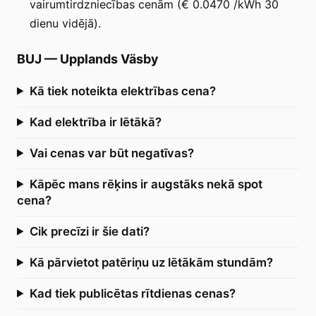
vairumtirdzniecības cenām (€ 0.0470 /kWh 30
dienu vidējā).
BUJ
—
Upplands Väsby
Kā tiek noteikta elektrības cena?
Kad elektrība ir lētākā?
Vai cenas var būt negatīvas?
Kāpēc mans rēķins ir augstāks nekā spot
cena?
Cik precīzi ir šie dati?
Kā pārvietot patēriņu uz lētākām stundām?
Kad tiek publicētas rītdienas cenas?