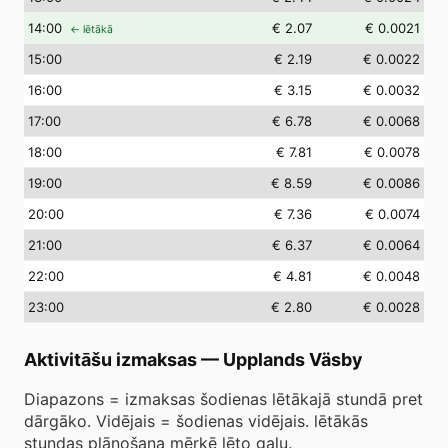
14
:00
€ 2.07
€ 0.0021
← lētākā
15
:00
€ 2.19
€ 0.0022
16
:00
€ 3.15
€ 0.0032
17
:00
€ 6.78
€ 0.0068
18
:00
€ 7.81
€ 0.0078
19
:00
€ 8.59
€ 0.0086
20
:00
€ 7.36
€ 0.0074
21
:00
€ 6.37
€ 0.0064
22
:00
€ 4.81
€ 0.0048
23
:00
€ 2.80
€ 0.0028
Aktivitāšu izmaksas
—
Upplands Väsby
Diapazons = izmaksas šodienas lētākajā stundā pret
dārgāko. Vidējais = šodienas vidējais. lētākās
stundas plānošana mērķē lēto galu.