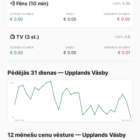
💨
Fēns (10 min)
0.33
€ 0.00
€ 0.00
€ 0.00
📺
TV (3 st.)
0.6
€ 0.00
€ 0.00
€ 0.01
Pēdējās 31 dienas
—
Upplands Väsby
€
83
€
7
2026-07-08
2026-08-06
12 mēnešu cenu vēsture
—
Upplands Väsby