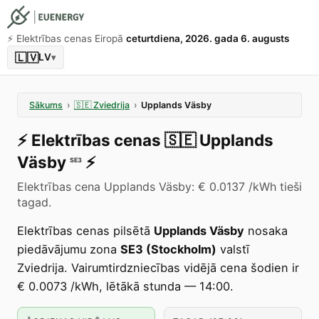
⚡️ Elektrības cenas Eiropā
ceturtdiena, 2026. gada 6. augusts
🇱🇻
LV
▾
Sākums
›
🇸🇪
Zviedrija
›
Upplands Väsby
⚡️
Elektrības cenas
🇸🇪
Upplands
Väsby
⚡️
SE3
Elektrības cena Upplands Väsby: € 0.0137 /kWh tieši
tagad.
Elektrības cenas pilsētā
Upplands Väsby
nosaka
piedāvājumu zona
SE3 (Stockholm)
valstī
Zviedrija. Vairumtirdzniecības vidējā cena šodien ir
€ 0.0073 /kWh, lētākā stunda — 14:00.