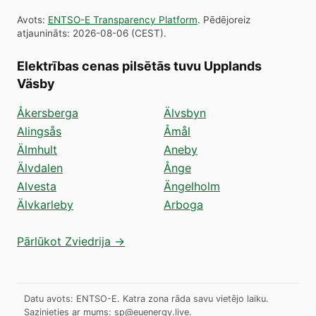
Avots
:
ENTSO-E Transparency Platform
.
Pēdējoreiz
atjaunināts
:
2026-08-06
(
CEST
).
Elektrības cenas pilsētās tuvu Upplands
Väsby
Åkersberga
Älvsbyn
Alingsås
Åmål
Älmhult
Aneby
Älvdalen
Ånge
Alvesta
Ängelholm
Älvkarleby
Arboga
Pārlūkot Zviedrija →
Datu avots: ENTSO-E. Katra zona rāda savu vietējo laiku.
Sazinieties ar mums:
sp@euenergy.live
.