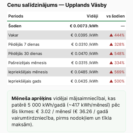
Cenu salīdzinājums
—
Upplands Väsby
Periods
Vidēji
vs šodien
Šodien
€ 0.0073
/kWh
—
Vakar
€ 0.0395
/kWh
▲
444
%
Pēdējās 7 dienas
€ 0.0310
/kWh
▲
328
%
Pēdējās 30 dienas
€ 0.0470
/kWh
▲
548
%
Pašreizējais mēnesis
€ 0.0315
/kWh
▲
334
%
Iepriekšējais mēnesis
€ 0.0485
/kWh
▲
569
%
Iepriekšējais gads
€ 0.0435
/kWh
▲
500
%
Mēneša aprēķins
vidējai mājsaimniecībai, kas
patērē 5 000 kWh/gadā (~417 kWh/mēnesī) pēc
šīs likmes: € 3.02 / mēnesī (€ 36.26 / gadā
vairumtirdzniecība, pirms nodokļiem un tīkla
maksām).