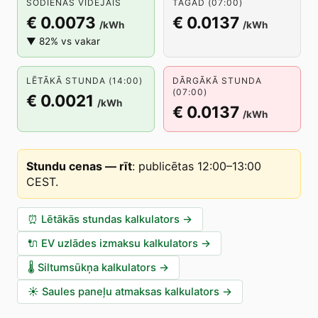
ŠODIENAS VIDĒJAIS
TAGAD (07:00)
€ 0.0073
€ 0.0137
/kWh
/kWh
▼ 82% vs vakar
LĒTĀKĀ STUNDA (14:00)
DĀRGĀKĀ STUNDA
(07:00)
€ 0.0021
/kWh
€ 0.0137
/kWh
Stundu cenas — rīt
:
publicētas 12:00–13:00
CEST
.
⏰
Lētākās stundas kalkulators
→
🔌
EV uzlādes izmaksu kalkulators
→
🌡️
Siltumsūkņa kalkulators
→
☀️
Saules paneļu atmaksas kalkulators
→