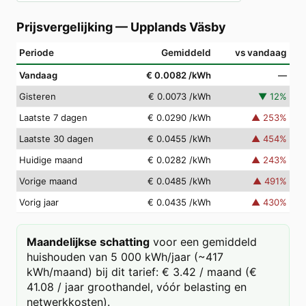
Prijsvergelijking
—
Upplands Väsby
Periode
Gemiddeld
vs vandaag
Vandaag
€ 0.0082
/kWh
—
Gisteren
€ 0.0073
/kWh
▼
12
%
Laatste 7 dagen
€ 0.0290
/kWh
▲
253
%
Laatste 30 dagen
€ 0.0455
/kWh
▲
454
%
Huidige maand
€ 0.0282
/kWh
▲
243
%
Vorige maand
€ 0.0485
/kWh
▲
491
%
Vorig jaar
€ 0.0435
/kWh
▲
430
%
Maandelijkse schatting
voor een gemiddeld
huishouden van 5 000 kWh/jaar (~417
kWh/maand) bij dit tarief: € 3.42 / maand (€
41.08 / jaar groothandel, vóór belasting en
netwerkkosten).