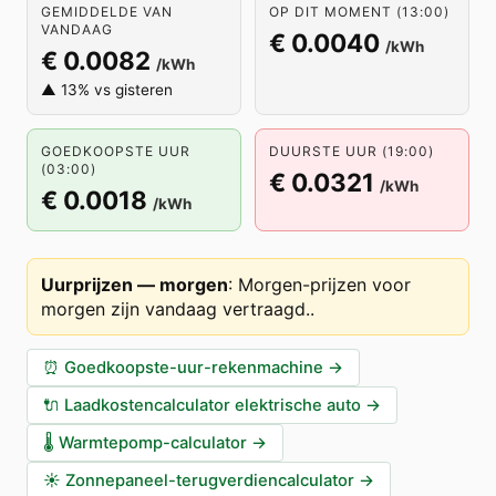
GEMIDDELDE VAN
OP DIT MOMENT (13:00)
VANDAAG
€ 0.0040
/kWh
€ 0.0082
/kWh
▲ 13% vs gisteren
GOEDKOOPSTE UUR
DUURSTE UUR (19:00)
(03:00)
€ 0.0321
/kWh
€ 0.0018
/kWh
Uurprijzen — morgen
:
Morgen-prijzen voor
morgen zijn vandaag vertraagd.
.
⏰
Goedkoopste-uur-rekenmachine
→
🔌
Laadkostencalculator elektrische auto
→
🌡️
Warmtepomp-calculator
→
☀️
Zonnepaneel-terugverdiencalculator
→