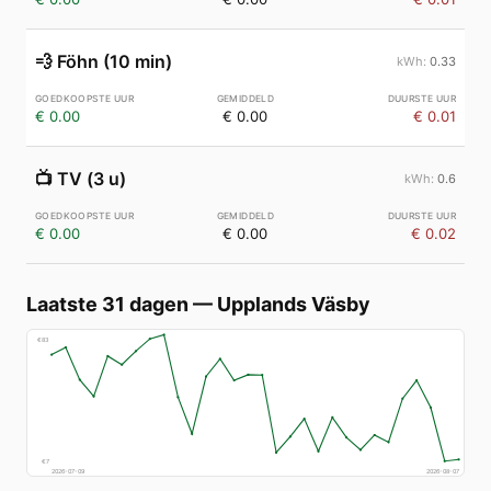
💨
Föhn (10 min)
0.33
€ 0.00
€ 0.00
€ 0.01
📺
TV (3 u)
0.6
€ 0.00
€ 0.00
€ 0.02
Laatste 31 dagen
—
Upplands Väsby
€
83
€
7
2026-07-09
2026-08-07