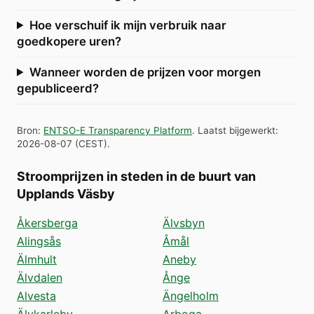
Hoe verschuif ik mijn verbruik naar
goedkopere uren?
Wanneer worden de prijzen voor morgen
gepubliceerd?
Bron
:
ENTSO-E Transparency Platform
.
Laatst bijgewerkt
:
2026-08-07
(
CEST
).
Stroomprijzen in steden in de buurt van
Upplands Väsby
Åkersberga
Älvsbyn
Alingsås
Åmål
Älmhult
Aneby
Älvdalen
Ånge
Alvesta
Ängelholm
Älvkarleby
Arboga