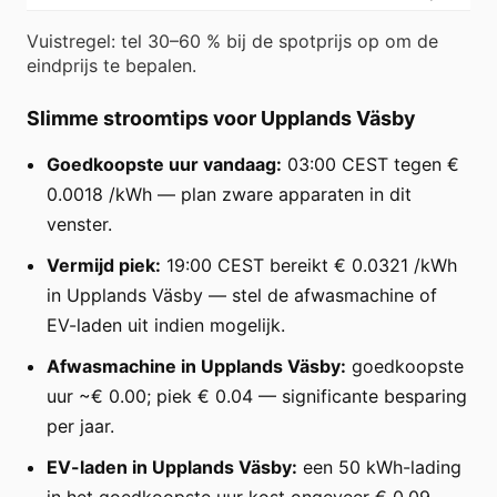
Vuistregel: tel 30–60 % bij de spotprijs op om de
eindprijs te bepalen.
Slimme stroomtips voor Upplands Väsby
Goedkoopste uur vandaag:
03:00 CEST tegen €
0.0018 /kWh — plan zware apparaten in dit
venster.
Vermijd piek:
19:00 CEST bereikt € 0.0321 /kWh
in Upplands Väsby — stel de afwasmachine of
EV-laden uit indien mogelijk.
Afwasmachine in Upplands Väsby:
goedkoopste
uur ~€ 0.00; piek € 0.04 — significante besparing
per jaar.
EV-laden in Upplands Väsby:
een 50 kWh-lading
in het goedkoopste uur kost ongeveer € 0.09.