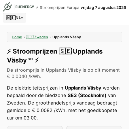
⚡️ Stroomprijzen Europa
vrijdag 7 augustus 2026
🇳🇱
NL
▾
Home
›
🇸🇪
Zweden
›
Upplands Väsby
⚡️
Stroomprijzen
🇸🇪
Upplands
Väsby
⚡️
SE3
De stroomprijs in Upplands Väsby is op dit moment
€ 0.0040 /kWh.
De elektriciteitsprijzen in
Upplands Väsby
worden
bepaald door de biedzone
SE3 (Stockholm)
van
Zweden. De groothandelsprijs vandaag bedraagt
gemiddeld € 0.0082 /kWh, met het goedkoopste
uur om 03:00.