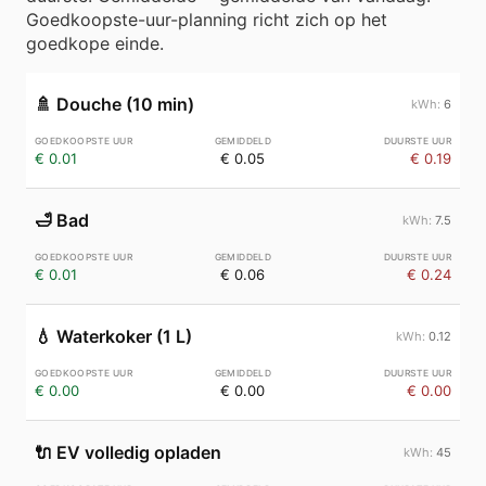
Goedkoopste-uur-planning richt zich op het
goedkope einde.
🚿
Douche (10 min)
6
€ 0.01
€ 0.05
€ 0.19
🛁
Bad
7.5
€ 0.01
€ 0.06
€ 0.24
💧
Waterkoker (1 L)
0.12
€ 0.00
€ 0.00
€ 0.00
🔌
EV volledig opladen
45