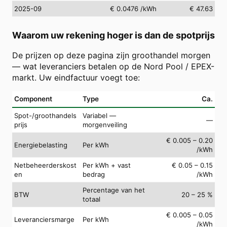
2025-09
€ 0.0476
/kWh
€ 47.63
Waarom uw rekening hoger is dan de spotprijs
De prijzen op deze pagina zijn groothandel morgen
— wat leveranciers betalen op de Nord Pool / EPEX-
markt. Uw eindfactuur voegt toe:
Component
Type
Ca.
Spot-/groothandels
Variabel —
—
prijs
morgenveiling
€ 0.005 – 0.20
Energiebelasting
Per kWh
/kWh
Netbeheerderskost
Per kWh + vast
€ 0.05 – 0.15
en
bedrag
/kWh
Percentage van het
BTW
20 – 25 %
totaal
€ 0.005 – 0.05
Leveranciersmarge
Per kWh
/kWh