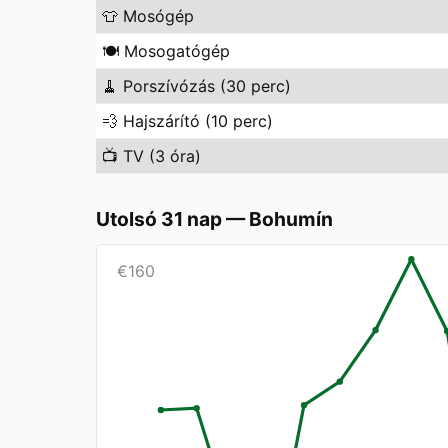
👕
Mosógép
🍽️
Mosogatógép
🧹
Porszívózás (30 perc)
💨
Hajszárító (10 perc)
📺
TV (3 óra)
Utolsó 31 nap
—
Bohumín
€
160