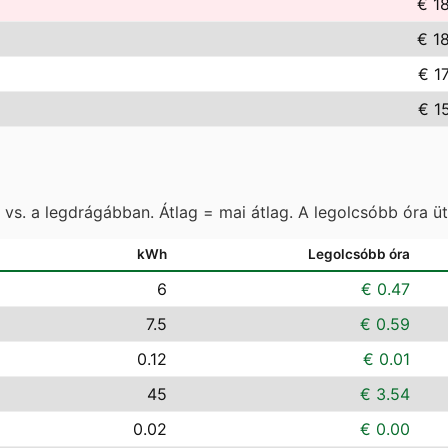
€ 1
€ 1
€ 1
€ 1
vs. a legdrágábban. Átlag = mai átlag. A legolcsóbb óra ü
kWh
Legolcsóbb óra
6
€ 0.47
7.5
€ 0.59
0.12
€ 0.01
45
€ 3.54
0.02
€ 0.00