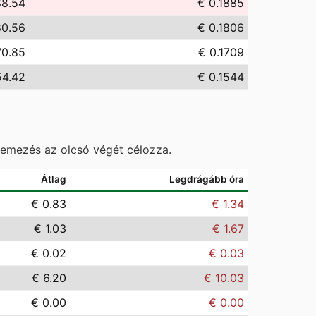
88.54
€ 0.1885
80.56
€ 0.1806
70.85
€ 0.1709
54.42
€ 0.1544
temezés az olcsó végét célozza.
Átlag
Legdrágább óra
€ 0.83
€ 1.34
€ 1.03
€ 1.67
€ 0.02
€ 0.03
€ 6.20
€ 10.03
€ 0.00
€ 0.00