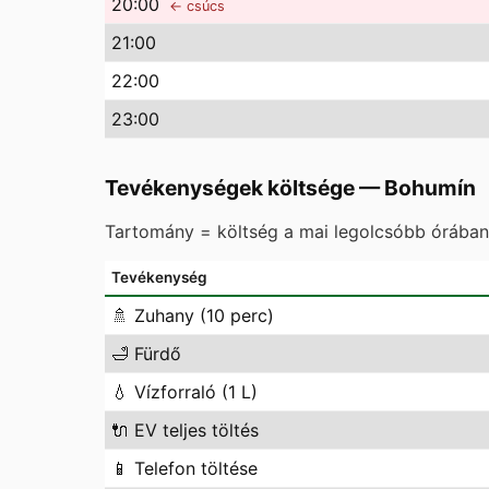
20
:00
← csúcs
21
:00
22
:00
23
:00
Tevékenységek költsége
—
Bohumín
Tartomány = költség a mai legolcsóbb órában 
Tevékenység
🚿
Zuhany (10 perc)
🛁
Fürdő
💧
Vízforraló (1 L)
🔌
EV teljes töltés
📱
Telefon töltése