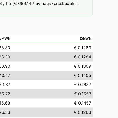
 / hó (€ 689.14 / év nagykereskedelmi,
€/MWh
€/kWh
28.30
€ 0.1283
28.39
€ 0.1284
30.90
€ 0.1309
40.47
€ 0.1405
63.67
€ 0.1637
55.72
€ 0.1557
45.68
€ 0.1457
26.33
€ 0.1263