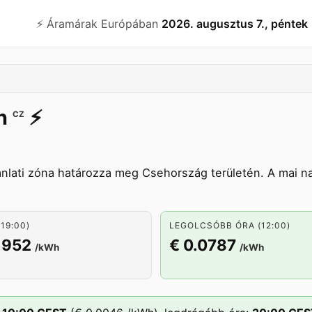
⚡️ Áramárak Európában
2026. augusztus 7., péntek
n
⚡️
CZ
nlati zóna határozza meg Csehország területén. A mai n
19:00)
LEGOLCSÓBB ÓRA (12:00)
1952
€ 0.0787
/kWh
/kWh