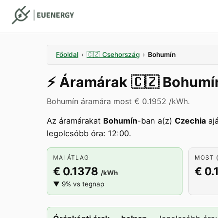
Főoldal
›
🇨🇿
Csehország
›
Bohumín
⚡️
Áramárak
🇨🇿
Bohumí
Bohumín áramára most € 0.1952 /kWh.
Az áramárakat
Bohumín
-ban a(z)
Czechia
ajá
legolcsóbb óra: 12:00.
MAI ÁTLAG
MOST (
€ 0.1378
€ 0.
/kWh
▼ 9% vs tegnap