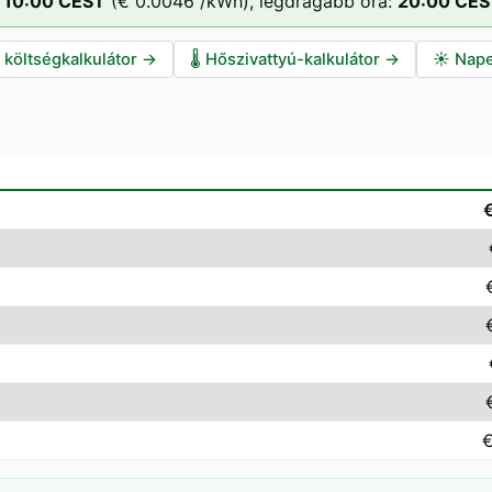
10
:00
CEST
(
€ 0.0046
/kWh),
legdrágább óra:
20
:00
CES
i költségkalkulátor
→
🌡️
Hőszivattyú-kalkulátor
→
☀️
Nape
€