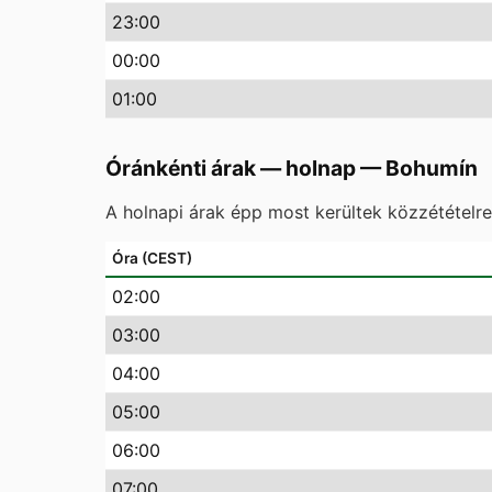
23
:00
00
:00
01
:00
Óránkénti árak — holnap
—
Bohumín
A holnapi árak épp most kerültek közzétételr
Óra (CEST)
02
:00
03
:00
04
:00
05
:00
06
:00
07
:00