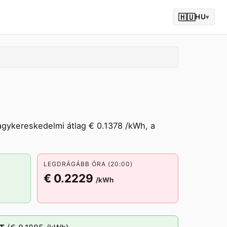
🇭🇺
HU
▾
agykereskedelmi átlag € 0.1378 /kWh, a
LEGDRÁGÁBB ÓRA (20:00)
€ 0.2229
/kWh