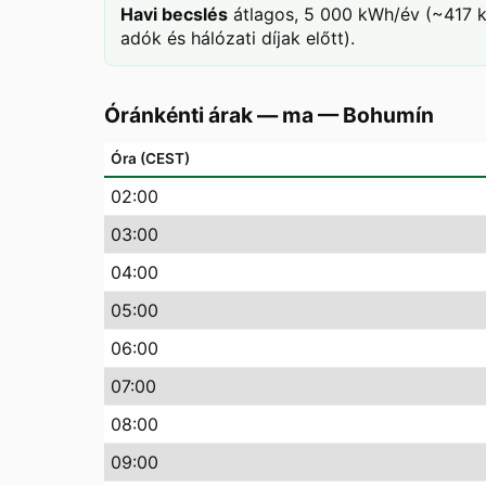
Havi becslés
átlagos, 5 000 kWh/év (~417 k
adók és hálózati díjak előtt).
Óránkénti árak — ma
—
Bohumín
Óra (CEST)
02
:00
03
:00
04
:00
05
:00
06
:00
07
:00
08
:00
09
:00