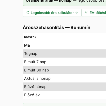
Óránkénti árak — holnap
—
legolcsóbb óra:
⏰
Legolcsóbb óra kalkulátor
→
🔌
EV-töltés
Árösszehasonlítás
—
Bohumín
Időszak
Ma
Tegnap
Elmúlt 7 nap
Elmúlt 30 nap
Aktuális hónap
Előző hónap
Előző év