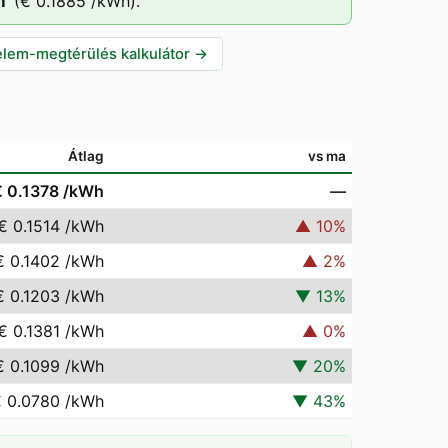
T
(
€ 0.1885
/kWh).
lem-megtérülés kalkulátor
→
Átlag
vs ma
€ 0.1378
/kWh
—
€ 0.1514
/kWh
▲
10
%
€ 0.1402
/kWh
▲
2
%
€ 0.1203
/kWh
▼
13
%
€ 0.1381
/kWh
▲
0
%
€ 0.1099
/kWh
▼
20
%
 0.0780
/kWh
▼
43
%