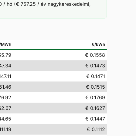
 / hó (€ 757.25 / év nagykereskedelmi,
/MWh
€/kWh
55.79
€ 0.1558
47.34
€ 0.1473
147.11
€ 0.1471
51.46
€ 0.1515
76.92
€ 0.1769
62.67
€ 0.1627
44.65
€ 0.1447
111.19
€ 0.1112