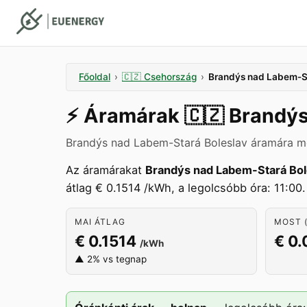
Főoldal
›
🇨🇿
Csehország
›
Brandýs nad Labem-St
⚡️
Áramárak
🇨🇿
Brandýs
Brandýs nad Labem-Stará Boleslav áramára m
Az áramárakat
Brandýs nad Labem-Stará Bol
átlag € 0.1514 /kWh, a legolcsóbb óra: 11:00.
MAI ÁTLAG
MOST (
€ 0.1514
€ 0
/kWh
▲ 2% vs tegnap