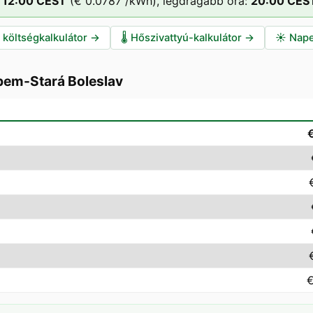
12
:00
CEST
(
€ 0.0787
/kWh),
legdrágább óra:
20
:00
CES
i költségkalkulátor
→
🌡️
Hőszivattyú-kalkulátor
→
☀️
Nape
bem-Stará Boleslav
€