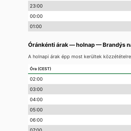
23
:00
00
:00
01
:00
Óránkénti árak — holnap
—
Brandýs n
A holnapi árak épp most kerültek közzétételr
Óra (CEST)
02
:00
03
:00
04
:00
05
:00
06
:00
07
:00