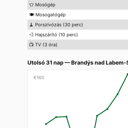
👕
Mosógép
🍽️
Mosogatógép
🧹
Porszívózás (30 perc)
💨
Hajszárító (10 perc)
📺
TV (3 óra)
Utolsó 31 nap
—
Brandýs nad Labem-S
€
160