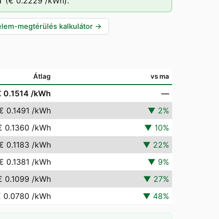
T
(
€ 0.2229
/kWh).
lem-megtérülés kalkulátor
→
Átlag
vs ma
€ 0.1514
/kWh
—
€ 0.1491
/kWh
▼
2
%
€ 0.1360
/kWh
▼
10
%
€ 0.1183
/kWh
▼
22
%
€ 0.1381
/kWh
▼
9
%
€ 0.1099
/kWh
▼
27
%
 0.0780
/kWh
▼
48
%