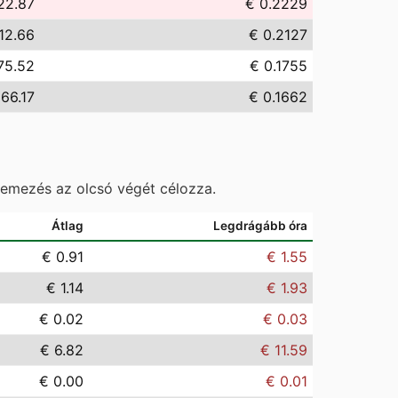
22.87
€ 0.2229
12.66
€ 0.2127
75.52
€ 0.1755
166.17
€ 0.1662
temezés az olcsó végét célozza.
Átlag
Legdrágább óra
€ 0.91
€ 1.55
€ 1.14
€ 1.93
€ 0.02
€ 0.03
€ 6.82
€ 11.59
€ 0.00
€ 0.01