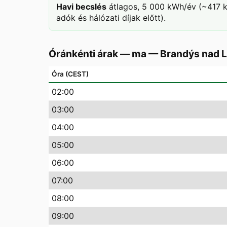
Havi becslés
átlagos, 5 000 kWh/év (~417 k
adók és hálózati díjak előtt).
Óránkénti árak — ma
—
Brandýs nad 
Óra (CEST)
02
:00
03
:00
04
:00
05
:00
06
:00
07
:00
08
:00
09
:00