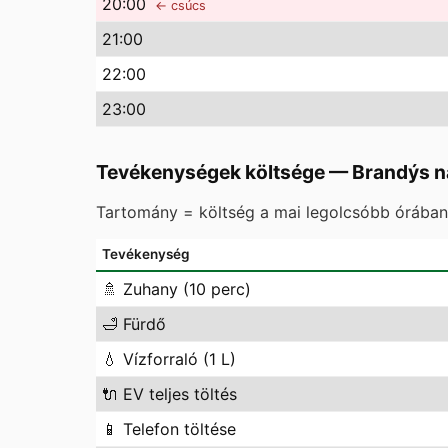
20
:00
← csúcs
21
:00
22
:00
23
:00
Tevékenységek költsége
—
Brandýs n
Tartomány = költség a mai legolcsóbb órában 
Tevékenység
🚿
Zuhany (10 perc)
🛁
Fürdő
💧
Vízforraló (1 L)
🔌
EV teljes töltés
📱
Telefon töltése