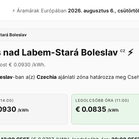
⚡️ Áramárak Európában
2026. augusztus 6., csütörtö
ará Boleslav
 nad Labem-Stará Boleslav
⚡️
CZ
ost € 0.0930 /kWh.
eslav
-ban a(z)
Czechia
ajánlati zóna határozza meg Cse
14:00)
LEGOLCSÓBB ÓRA (11:00)
.0930
€ 0.0835
/kWh
/kWh