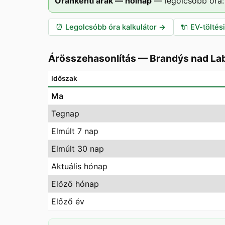
Óránkénti árak — holnap
—
legolcsóbb óra:
⏰
Legolcsóbb óra kalkulátor
→
🔌
EV-töltés
Árösszehasonlítás
—
Brandýs nad La
Időszak
Ma
Tegnap
Elmúlt 7 nap
Elmúlt 30 nap
Aktuális hónap
Előző hónap
Előző év