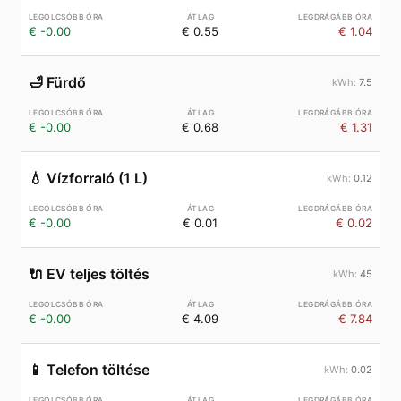
€ -0.00
€ 0.55
€ 1.04
🛁
Fürdő
7.5
€ -0.00
€ 0.68
€ 1.31
💧
Vízforraló (1 L)
0.12
€ -0.00
€ 0.01
€ 0.02
🔌
EV teljes töltés
45
€ -0.00
€ 4.09
€ 7.84
📱
Telefon töltése
0.02