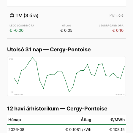
📺
TV (3 óra)
0.6
€ -0.00
€ 0.05
€ 0.10
Utolsó 31 nap
—
Cergy-Pontoise
€
153
€
50
2026-07-11
2026-08-10
12 havi árhistorikum
—
Cergy-Pontoise
Hónap
Átlag
€/MWh
2026-08
€ 0.1081
/kWh
€ 108.15