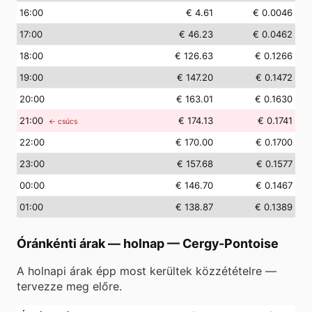
16
:00
€ 4.61
€ 0.0046
17
:00
€ 46.23
€ 0.0462
18
:00
€ 126.63
€ 0.1266
19
:00
€ 147.20
€ 0.1472
20
:00
€ 163.01
€ 0.1630
21
:00
€ 174.13
€ 0.1741
← csúcs
22
:00
€ 170.00
€ 0.1700
23
:00
€ 157.68
€ 0.1577
00
:00
€ 146.70
€ 0.1467
01
:00
€ 138.87
€ 0.1389
Óránkénti árak — holnap
—
Cergy-Pontoise
A holnapi árak épp most kerültek közzétételre —
tervezze meg előre.