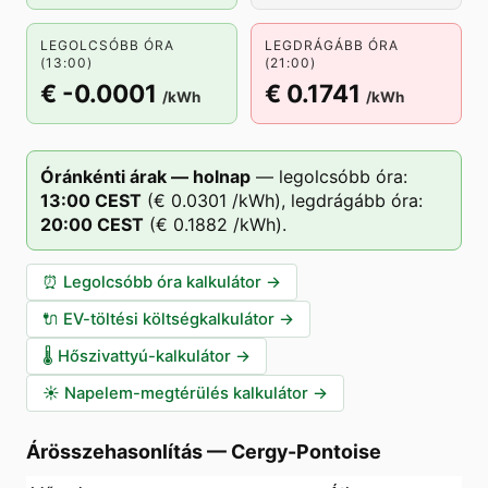
LEGOLCSÓBB ÓRA
LEGDRÁGÁBB ÓRA
(13:00)
(21:00)
€ -0.0001
€ 0.1741
/kWh
/kWh
Óránkénti árak — holnap
—
legolcsóbb óra:
13
:00
CEST
(
€ 0.0301
/kWh),
legdrágább óra:
20
:00
CEST
(
€ 0.1882
/kWh).
⏰
Legolcsóbb óra kalkulátor
→
🔌
EV-töltési költségkalkulátor
→
🌡️
Hőszivattyú-kalkulátor
→
☀️
Napelem-megtérülés kalkulátor
→
Árösszehasonlítás
—
Cergy-Pontoise