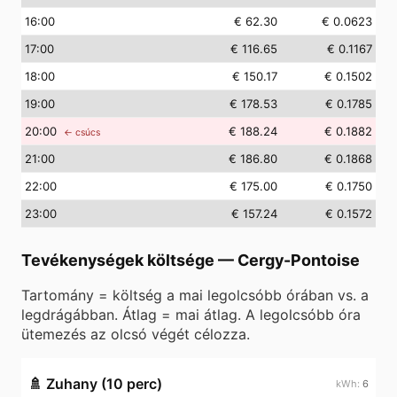
16
:00
€ 62.30
€ 0.0623
17
:00
€ 116.65
€ 0.1167
18
:00
€ 150.17
€ 0.1502
19
:00
€ 178.53
€ 0.1785
20
:00
€ 188.24
€ 0.1882
← csúcs
21
:00
€ 186.80
€ 0.1868
22
:00
€ 175.00
€ 0.1750
23
:00
€ 157.24
€ 0.1572
Tevékenységek költsége
—
Cergy-Pontoise
Tartomány = költség a mai legolcsóbb órában vs. a
legdrágábban. Átlag = mai átlag. A legolcsóbb óra
ütemezés az olcsó végét célozza.
🚿
Zuhany (10 perc)
6