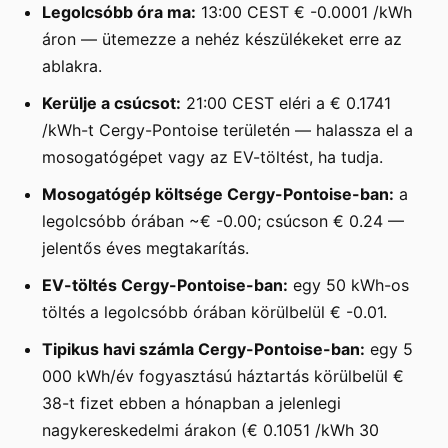
Legolcsóbb óra ma:
13:00 CEST € -0.0001 /kWh
áron — ütemezze a nehéz készülékeket erre az
ablakra.
Kerülje a csúcsot:
21:00 CEST eléri a € 0.1741
/kWh-t Cergy-Pontoise területén — halassza el a
mosogatógépet vagy az EV-töltést, ha tudja.
Mosogatógép költsége Cergy-Pontoise-ban:
a
legolcsóbb órában ~€ -0.00; csúcson € 0.24 —
jelentős éves megtakarítás.
EV-töltés Cergy-Pontoise-ban:
egy 50 kWh-os
töltés a legolcsóbb órában körülbelül € -0.01.
Tipikus havi számla Cergy-Pontoise-ban:
egy 5
000 kWh/év fogyasztású háztartás körülbelül €
38-t fizet ebben a hónapban a jelenlegi
nagykereskedelmi árakon (€ 0.1051 /kWh 30