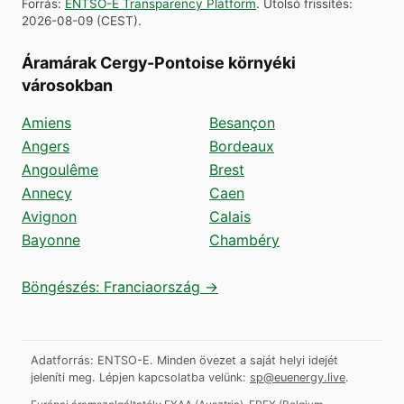
Forrás
:
ENTSO-E Transparency Platform
.
Utolsó frissítés
:
2026-08-09
(
CEST
).
Áramárak Cergy-Pontoise környéki
városokban
Amiens
Besançon
Angers
Bordeaux
Angoulême
Brest
Annecy
Caen
Avignon
Calais
Bayonne
Chambéry
Böngészés: Franciaország →
Adatforrás: ENTSO-E. Minden övezet a saját helyi idejét
jeleníti meg.
Lépjen kapcsolatba velünk:
sp@euenergy.live
.