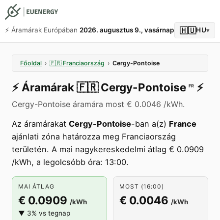
🇭🇺
⚡️ Áramárak Európában
2026. augusztus 9., vasárnap
HU
▾
Főoldal
›
🇫🇷
Franciaország
›
Cergy-Pontoise
⚡️
Áramárak
🇫🇷
Cergy-Pontoise
⚡️
FR
Cergy-Pontoise áramára most € 0.0046 /kWh.
Az áramárakat
Cergy-Pontoise
-ban a(z)
France
ajánlati zóna határozza meg Franciaország
területén. A mai nagykereskedelmi átlag € 0.0909
/kWh, a legolcsóbb óra: 13:00.
MAI ÁTLAG
MOST (16:00)
€ 0.0909
€ 0.0046
/kWh
/kWh
▼ 3% vs tegnap