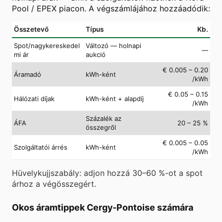
Pool / EPEX piacon. A végszámlájához hozzáadódik:
Összetevő
Típus
Kb.
Spot/nagykereskedel
Változó — holnapi
—
mi ár
aukció
€ 0.005 – 0.20
Áramadó
kWh-ként
/kWh
€ 0.05 – 0.15
Hálózati díjak
kWh-ként + alapdíj
/kWh
Százalék az
ÁFA
20 – 25 %
összegről
€ 0.005 – 0.05
Szolgáltatói árrés
kWh-ként
/kWh
Hüvelykujjszabály: adjon hozzá 30–60 %-ot a spot
árhoz a végösszegért.
Okos áramtippek Cergy-Pontoise számára