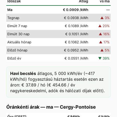
Időszak
Átlag
vs ma
Ma
€ 0.0909
/kWh
—
Tegnap
€ 0.0938
/kWh
▲
3
%
Elmúlt 7 nap
€ 0.1089
/kWh
▲
20
%
Elmúlt 30 nap
€ 0.1051
/kWh
▲
16
%
Aktuális hónap
€ 0.1062
/kWh
▲
17
%
Előző hónap
€ 0.0952
/kWh
▲
5
%
Előző év
€ 0.0551
/kWh
▼
39
%
Havi becslés
átlagos, 5 000 kWh/év (~417
kWh/hó) fogyasztású háztartás esetén ezen az
áron: € 37.89 / hó (€ 454.66 / év
nagykereskedelmi, adók és hálózati díjak előtt).
Óránkénti árak — ma
—
Cergy-Pontoise
Óra (CEST)
€/MWh
€/kWh