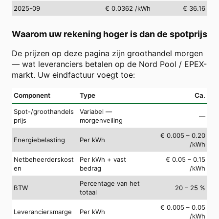
2025-09
€ 0.0362
/kWh
€ 36.16
Waarom uw rekening hoger is dan de spotprijs
De prijzen op deze pagina zijn groothandel morgen
— wat leveranciers betalen op de Nord Pool / EPEX-
markt. Uw eindfactuur voegt toe:
Component
Type
Ca.
Spot-/groothandels
Variabel —
—
prijs
morgenveiling
€ 0.005 – 0.20
Energiebelasting
Per kWh
/kWh
Netbeheerderskost
Per kWh + vast
€ 0.05 – 0.15
en
bedrag
/kWh
Percentage van het
BTW
20 – 25 %
totaal
€ 0.005 – 0.05
Leveranciersmarge
Per kWh
/kWh