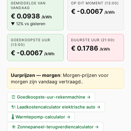
GEMIDDELDE VAN
OP DIT MOMENT (13:00)
VANDAAG
€ -0.0067
/kWh
€ 0.0938
/kWh
▼ 12% vs gisteren
GOEDKOOPSTE UUR
DUURSTE UUR (21:00)
(13:00)
€ 0.1786
/kWh
€ -0.0067
/kWh
Uurprijzen — morgen
:
Morgen-prijzen voor
morgen zijn vandaag vertraagd.
.
⏰
Goedkoopste-uur-rekenmachine
→
🔌
Laadkostencalculator elektrische auto
→
🌡️
Warmtepomp-calculator
→
☀️
Zonnepaneel-terugverdiencalculator
→