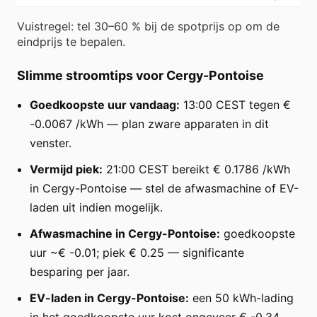
Vuistregel: tel 30–60 % bij de spotprijs op om de
eindprijs te bepalen.
Slimme stroomtips voor Cergy-Pontoise
Goedkoopste uur vandaag:
13:00 CEST tegen €
-0.0067 /kWh — plan zware apparaten in dit
venster.
Vermijd piek:
21:00 CEST bereikt € 0.1786 /kWh
in Cergy-Pontoise — stel de afwasmachine of EV-
laden uit indien mogelijk.
Afwasmachine in Cergy-Pontoise:
goedkoopste
uur ~€ -0.01; piek € 0.25 — significante
besparing per jaar.
EV-laden in Cergy-Pontoise:
een 50 kWh-lading
in het goedkoopste uur kost ongeveer € -0.34.