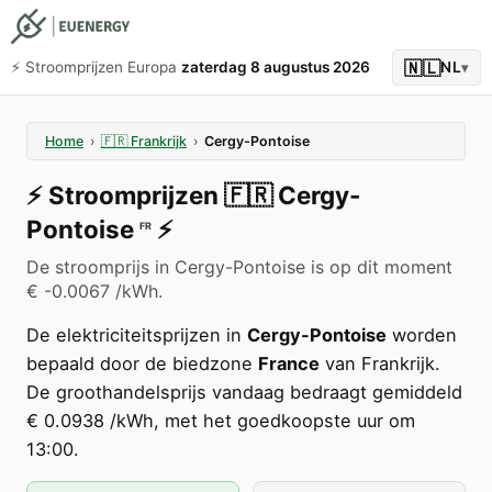
🇳🇱
⚡️ Stroomprijzen Europa
zaterdag 8 augustus 2026
NL
▾
Home
›
🇫🇷
Frankrijk
›
Cergy-Pontoise
⚡️
Stroomprijzen
🇫🇷
Cergy-
Pontoise
⚡️
FR
De stroomprijs in Cergy-Pontoise is op dit moment
€ -0.0067 /kWh.
De elektriciteitsprijzen in
Cergy-Pontoise
worden
bepaald door de biedzone
France
van Frankrijk.
De groothandelsprijs vandaag bedraagt gemiddeld
€ 0.0938 /kWh, met het goedkoopste uur om
13:00.