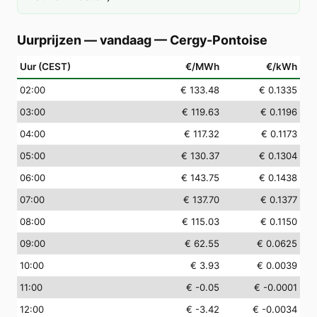
Uurprijzen — vandaag
—
Cergy-Pontoise
Uur (CEST)
€/MWh
€/kWh
02
:00
€ 133.48
€ 0.1335
03
:00
€ 119.63
€ 0.1196
04
:00
€ 117.32
€ 0.1173
05
:00
€ 130.37
€ 0.1304
06
:00
€ 143.75
€ 0.1438
07
:00
€ 137.70
€ 0.1377
08
:00
€ 115.03
€ 0.1150
09
:00
€ 62.55
€ 0.0625
10
:00
€ 3.93
€ 0.0039
11
:00
€ -0.05
€ -0.0001
12
:00
€ -3.42
€ -0.0034