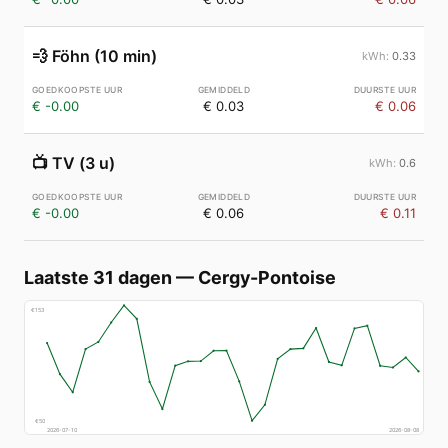
💨
Föhn (10 min)
0.33
€ -0.00
€ 0.03
€ 0.06
📺
TV (3 u)
0.6
€ -0.00
€ 0.06
€ 0.11
Laatste 31 dagen
—
Cergy-Pontoise
€
153
€
50
2026-07-10
2026-08-08