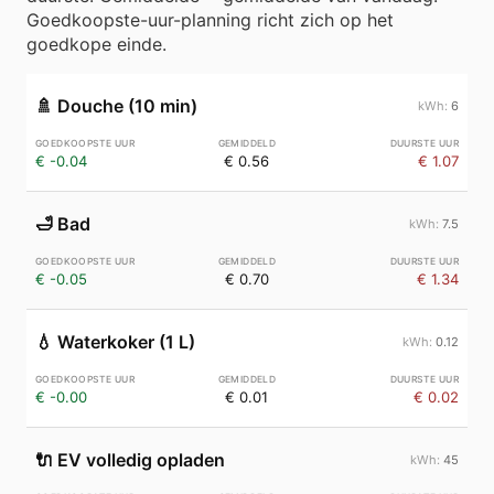
Goedkoopste-uur-planning richt zich op het
goedkope einde.
🚿
Douche (10 min)
6
€ -0.04
€ 0.56
€ 1.07
🛁
Bad
7.5
€ -0.05
€ 0.70
€ 1.34
💧
Waterkoker (1 L)
0.12
€ -0.00
€ 0.01
€ 0.02
🔌
EV volledig opladen
45