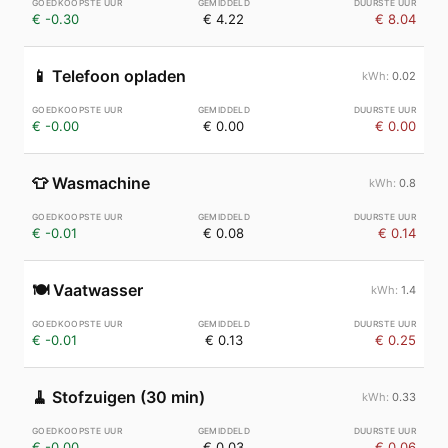
€ -0.30
€ 4.22
€ 8.04
📱
Telefoon opladen
0.02
€ -0.00
€ 0.00
€ 0.00
👕
Wasmachine
0.8
€ -0.01
€ 0.08
€ 0.14
🍽️
Vaatwasser
1.4
€ -0.01
€ 0.13
€ 0.25
🧹
Stofzuigen (30 min)
0.33
€ -0.00
€ 0.03
€ 0.06