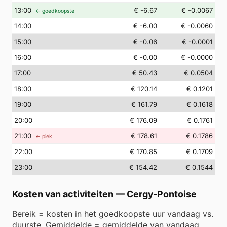
13
:00
€ -6.67
€ -0.0067
← goedkoopste
14
:00
€ -6.00
€ -0.0060
15
:00
€ -0.06
€ -0.0001
16
:00
€ -0.00
€ -0.0000
17
:00
€ 50.43
€ 0.0504
18
:00
€ 120.14
€ 0.1201
19
:00
€ 161.79
€ 0.1618
20
:00
€ 176.09
€ 0.1761
21
:00
€ 178.61
€ 0.1786
← piek
22
:00
€ 170.85
€ 0.1709
23
:00
€ 154.42
€ 0.1544
Kosten van activiteiten
—
Cergy-Pontoise
Bereik = kosten in het goedkoopste uur vandaag vs.
duurste. Gemiddelde = gemiddelde van vandaag.