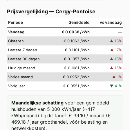
Prijsvergelijking
—
Cergy-Pontoise
Periode
Gemiddeld
vs vandaag
Vandaag
€ 0.0938
/kWh
—
Gisteren
€ 0.1063
/kWh
▲
13
%
Laatste 7 dagen
€ 0.1101
/kWh
▲
17
%
Laatste 30 dagen
€ 0.1057
/kWh
▲
13
%
Huidige maand
€ 0.1081
/kWh
▲
15
%
Vorige maand
€ 0.0952
/kWh
▲
1
%
Vorig jaar
€ 0.0551
/kWh
▼
41
%
Maandelijkse schatting
voor een gemiddeld
huishouden van 5 000 kWh/jaar (~417
kWh/maand) bij dit tarief: € 39.10 / maand (€
469.18 / jaar groothandel, vóór belasting en
netwerkkosten).