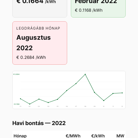
€ 0.1664
Február 2022
/kWh
€ 0.1168 /kWh
LEGDRÁGÁBB HÓNAP
Augusztus
2022
€ 0.2684 /kWh
€ 0.2684
€ 0.1168
01
02
03
04
05
06
07
08
09
10
11
12
Havi bontás — 2022
Hónap
€/MWh
€/kWh
MW