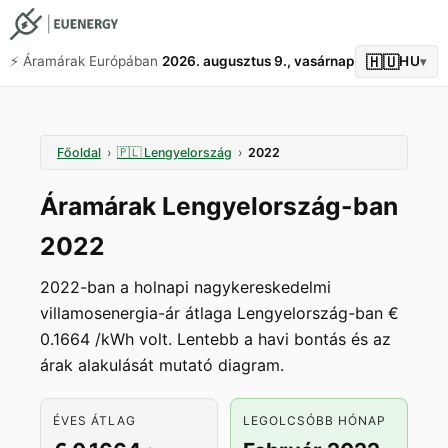
🇭🇺
⚡️ Áramárak Európában
2026. augusztus 9., vasárnap
HU
▾
Főoldal
›
🇵🇱
Lengyelország
›
2022
Áramárak Lengyelország-ban
2022
2022-ban a holnapi nagykereskedelmi
villamosenergia-ár átlaga Lengyelország-ban €
0.1664 /kWh volt. Lentebb a havi bontás és az
árak alakulását mutató diagram.
ÉVES ÁTLAG
LEGOLCSÓBB HÓNAP