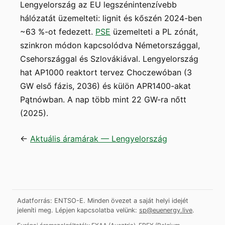
Lengyelország az EU legszénintenzívebb
hálózatát üzemelteti: lignit és kőszén 2024-ben
~63 %-ot fedezett.
PSE
üzemelteti a PL zónát,
szinkron módon kapcsolódva Németországgal,
Csehországgal és Szlovákiával. Lengyelország
hat AP1000 reaktort tervez Choczewóban (3
GW első fázis, 2036) és külön APR1400-akat
Pątnówban. A nap több mint 22 GW-ra nőtt
(2025).
←
Aktuális áramárak — Lengyelország
Adatforrás: ENTSO-E. Minden övezet a saját helyi idejét
jeleníti meg.
Lépjen kapcsolatba velünk:
sp@euenergy.live
.