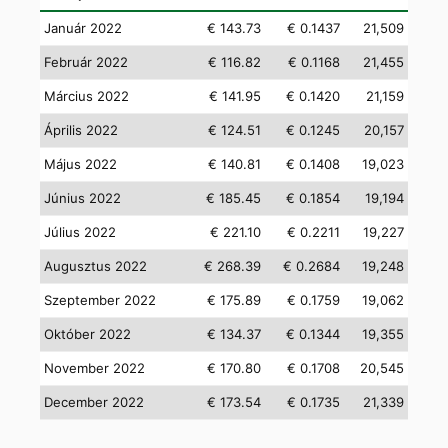
Január 2022
€ 143.73
€ 0.1437
21,509
Február 2022
€ 116.82
€ 0.1168
21,455
Március 2022
€ 141.95
€ 0.1420
21,159
Április 2022
€ 124.51
€ 0.1245
20,157
Május 2022
€ 140.81
€ 0.1408
19,023
Június 2022
€ 185.45
€ 0.1854
19,194
Július 2022
€ 221.10
€ 0.2211
19,227
Augusztus 2022
€ 268.39
€ 0.2684
19,248
Szeptember 2022
€ 175.89
€ 0.1759
19,062
Október 2022
€ 134.37
€ 0.1344
19,355
November 2022
€ 170.80
€ 0.1708
20,545
December 2022
€ 173.54
€ 0.1735
21,339