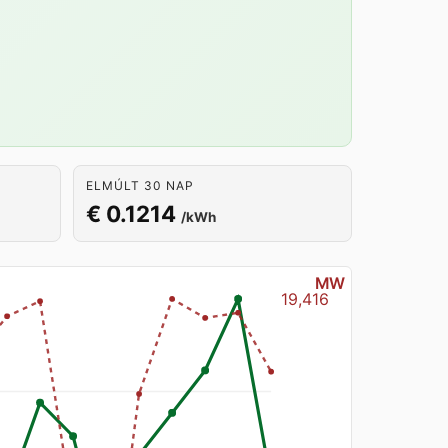
ELMÚLT 30 NAP
€ 0.1214
/kWh
MW
19,416