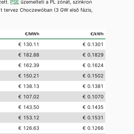
zett.
PSE
üzemelteti a PL zónát, szinkron
t tervez Choczewóban (3 GW első fázis,
€/MWh
€/kWh
€ 130.11
€ 0.1301
€ 182.88
€ 0.1829
€ 162.39
€ 0.1624
€ 150.21
€ 0.1502
€ 138.13
€ 0.1381
€ 107.02
€ 0.1070
€ 143.50
€ 0.1435
€ 153.12
€ 0.1531
€ 126.63
€ 0.1266