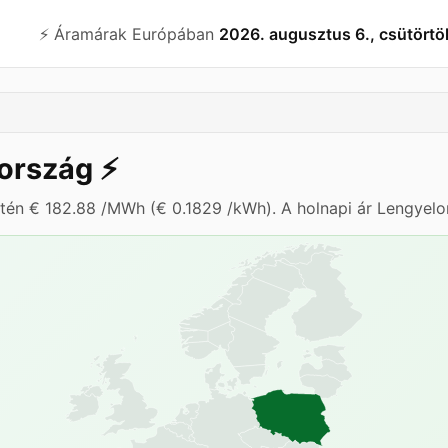
⚡️ Áramárak Európában
2026. augusztus 6., csütörtö
ország
⚡️
etén € 182.88 /MWh (€ 0.1829 /kWh). A holnapi ár Lengyelo