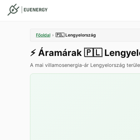
Főoldal
›
🇵🇱
Lengyelország
⚡️
Áramárak
🇵🇱
Lengyel
A mai villamosenergia-ár Lengyelország terül