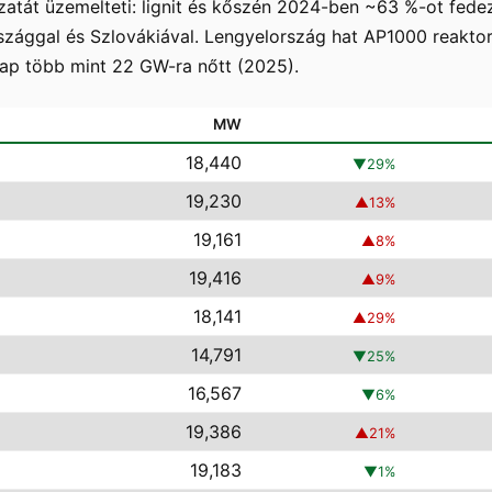
atát üzemelteti: lignit és kőszén 2024-ben ~63 %-ot fede
ággal és Szlovákiával. Lengyelország hat AP1000 reaktor
ap több mint 22 GW-ra nőtt (2025).
MW
18,440
▼
29
%
19,230
▲
13
%
19,161
▲
8
%
19,416
▲
9
%
18,141
▲
29
%
14,791
▼
25
%
16,567
▼
6
%
19,386
▲
21
%
19,183
▼
1
%