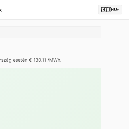
k
🇭🇺
HU
▾
rszág esetén € 130.11 /MWh.