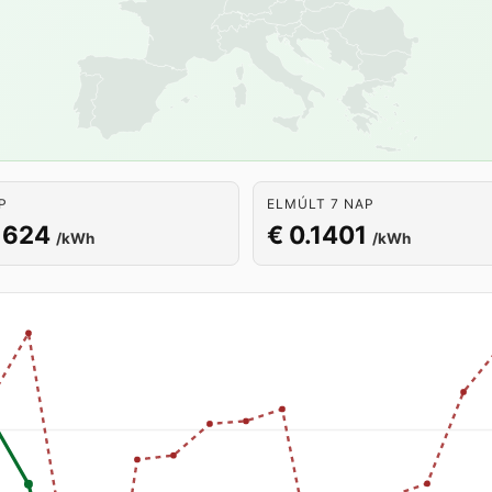
P
ELMÚLT 7 NAP
1624
€ 0.1401
/kWh
/kWh