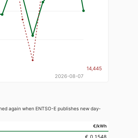
14,445
2026-08-07
reshed again when ENTSO-E publishes new day-
€/kWh
€ 0.1548