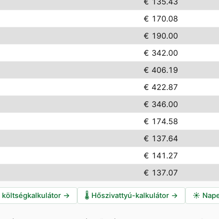
€ 135.43
€ 170.08
€ 190.00
€ 342.00
€ 406.19
€ 422.87
€ 346.00
€ 174.58
€ 137.64
€ 141.27
€ 137.07
i költségkalkulátor
→
🌡️
Hőszivattyú-kalkulátor
→
☀️
Nape