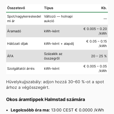
Összetevő
Típus
Kb.
Spot/nagykereskedel
Változó — holnapi
—
mi ár
aukció
€ 0.005 – 0.20
Áramadó
kWh-ként
/kWh
€ 0.05 – 0.15
Hálózati díjak
kWh-ként + alapdíj
/kWh
Százalék az
ÁFA
20 – 25 %
összegről
€ 0.005 – 0.05
Szolgáltatói árrés
kWh-ként
/kWh
Hüvelykujjszabály: adjon hozzá 30–60 %-ot a spot
árhoz a végösszegért.
Okos áramtippek Halmstad számára
Legolcsóbb óra ma:
13:00 CEST € 0.0000 /kWh