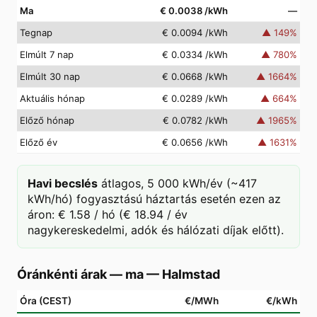
Ma
€ 0.0038
/kWh
—
Tegnap
€ 0.0094
/kWh
▲
149
%
Elmúlt 7 nap
€ 0.0334
/kWh
▲
780
%
Elmúlt 30 nap
€ 0.0668
/kWh
▲
1664
%
Aktuális hónap
€ 0.0289
/kWh
▲
664
%
Előző hónap
€ 0.0782
/kWh
▲
1965
%
Előző év
€ 0.0656
/kWh
▲
1631
%
Havi becslés
átlagos, 5 000 kWh/év (~417
kWh/hó) fogyasztású háztartás esetén ezen az
áron: € 1.58 / hó (€ 18.94 / év
nagykereskedelmi, adók és hálózati díjak előtt).
Óránkénti árak — ma
—
Halmstad
Óra (CEST)
€/MWh
€/kWh