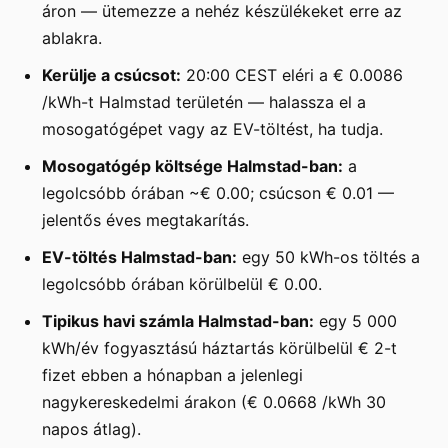
áron — ütemezze a nehéz készülékeket erre az
ablakra.
Kerülje a csúcsot:
20:00 CEST eléri a € 0.0086
/kWh-t Halmstad területén — halassza el a
mosogatógépet vagy az EV-töltést, ha tudja.
Mosogatógép költsége Halmstad-ban:
a
legolcsóbb órában ~€ 0.00; csúcson € 0.01 —
jelentős éves megtakarítás.
EV-töltés Halmstad-ban:
egy 50 kWh-os töltés a
legolcsóbb órában körülbelül € 0.00.
Tipikus havi számla Halmstad-ban:
egy 5 000
kWh/év fogyasztású háztartás körülbelül € 2-t
fizet ebben a hónapban a jelenlegi
nagykereskedelmi árakon (€ 0.0668 /kWh 30
napos átlag).