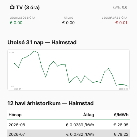
📺
TV (3 óra)
0.6
€ 0.00
€ 0.00
€ 0.01
Utolsó 31 nap
—
Halmstad
€
148
€
4
2026-07-11
2026-08-09
12 havi árhistorikum
—
Halmstad
Hónap
Átlag
€/MWh
2026-08
€ 0.0289
/kWh
€ 28.95
2026-07
€ 0.0782
/kWh
€ 78.22