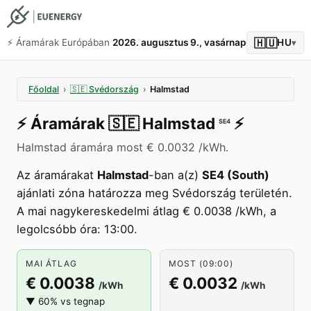
🇭🇺
⚡️ Áramárak Európában
2026. augusztus 9., vasárnap
HU
▾
Főoldal
›
🇸🇪
Svédország
›
Halmstad
⚡️
Áramárak
🇸🇪
Halmstad
⚡️
SE4
Halmstad áramára most € 0.0032 /kWh.
Az áramárakat
Halmstad
-ban a(z)
SE4 (South)
ajánlati zóna határozza meg Svédország területén.
A mai nagykereskedelmi átlag € 0.0038 /kWh, a
legolcsóbb óra: 13:00.
MAI ÁTLAG
MOST (09:00)
€ 0.0038
€ 0.0032
/kWh
/kWh
▼ 60% vs tegnap