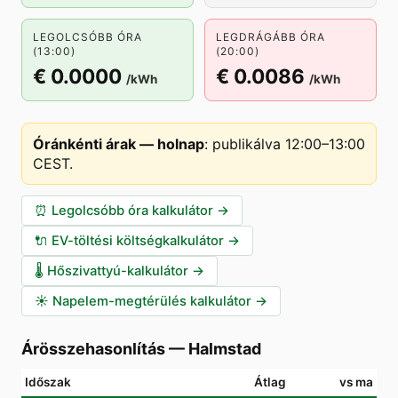
LEGOLCSÓBB ÓRA
LEGDRÁGÁBB ÓRA
(13:00)
(20:00)
€ 0.0000
€ 0.0086
/kWh
/kWh
Óránkénti árak — holnap
:
publikálva 12:00–13:00
CEST
.
⏰
Legolcsóbb óra kalkulátor
→
🔌
EV-töltési költségkalkulátor
→
🌡️
Hőszivattyú-kalkulátor
→
☀️
Napelem-megtérülés kalkulátor
→
Árösszehasonlítás
—
Halmstad
Időszak
Átlag
vs ma