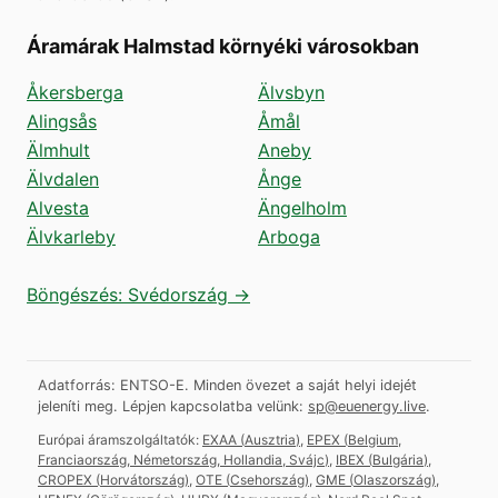
Áramárak Halmstad környéki városokban
Åkersberga
Älvsbyn
Alingsås
Åmål
Älmhult
Aneby
Älvdalen
Ånge
Alvesta
Ängelholm
Älvkarleby
Arboga
Böngészés: Svédország →
Adatforrás: ENTSO-E. Minden övezet a saját helyi idejét
jeleníti meg.
Lépjen kapcsolatba velünk:
sp@euenergy.live
.
Európai áramszolgáltatók:
EXAA
(
Ausztria
)
,
EPEX
(
Belgium,
Franciaország, Németország, Hollandia, Svájc
)
,
IBEX
(
Bulgária
)
,
CROPEX
(
Horvátország
)
,
OTE
(
Csehország
)
,
GME
(
Olaszország
)
,