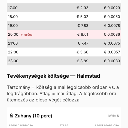
17
:00
€ 2.93
€ 0.0029
18
:00
€ 5.02
€ 0.0050
19
:00
€ 7.83
€ 0.0078
20
:00
€ 8.61
€ 0.0086
← csúcs
21
:00
€ 7.47
€ 0.0075
22
:00
€ 5.66
€ 0.0057
23
:00
€ 3.89
€ 0.0039
Tevékenységek költsége
—
Halmstad
Tartomány = költség a mai legolcsóbb órában vs. a
legdrágábban. Átlag = mai átlag. A legolcsóbb óra
ütemezés az olcsó végét célozza.
🚿
Zuhany (10 perc)
6