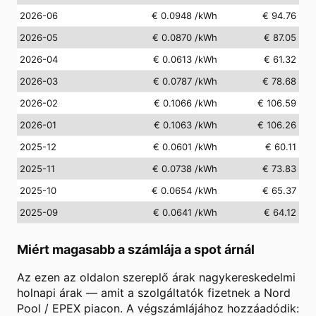
2026-06
€ 0.0948
/kWh
€ 94.76
2026-05
€ 0.0870
/kWh
€ 87.05
2026-04
€ 0.0613
/kWh
€ 61.32
2026-03
€ 0.0787
/kWh
€ 78.68
2026-02
€ 0.1066
/kWh
€ 106.59
2026-01
€ 0.1063
/kWh
€ 106.26
2025-12
€ 0.0601
/kWh
€ 60.11
2025-11
€ 0.0738
/kWh
€ 73.83
2025-10
€ 0.0654
/kWh
€ 65.37
2025-09
€ 0.0641
/kWh
€ 64.12
Miért magasabb a számlája a spot árnál
Az ezen az oldalon szereplő árak nagykereskedelmi
holnapi árak — amit a szolgáltatók fizetnek a Nord
Pool / EPEX piacon. A végszámlájához hozzáadódik: