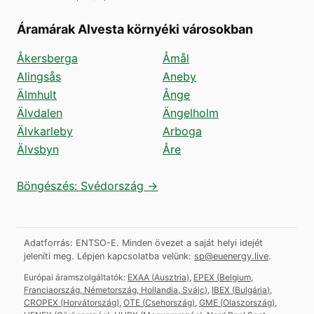
Áramárak Alvesta környéki városokban
Åkersberga
Åmål
Alingsås
Aneby
Älmhult
Ånge
Älvdalen
Ängelholm
Älvkarleby
Arboga
Älvsbyn
Åre
Böngészés: Svédország →
Adatforrás: ENTSO-E. Minden övezet a saját helyi idejét
jeleníti meg.
Lépjen kapcsolatba velünk:
sp@euenergy.live
.
Európai áramszolgáltatók:
EXAA
(
Ausztria
)
,
EPEX
(
Belgium,
Franciaország, Németország, Hollandia, Svájc
)
,
IBEX
(
Bulgária
)
,
CROPEX
(
Horvátország
)
,
OTE
(
Csehország
)
,
GME
(
Olaszország
)
,