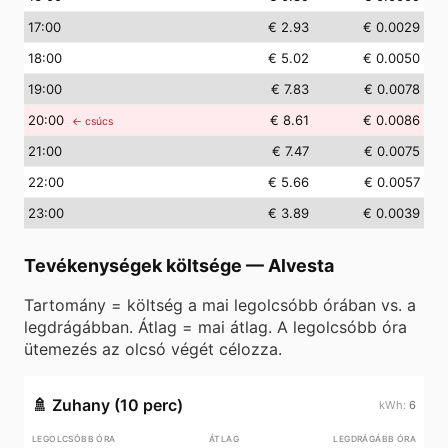
17
:00
€ 2.93
€ 0.0029
18
:00
€ 5.02
€ 0.0050
19
:00
€ 7.83
€ 0.0078
20
:00
€ 8.61
€ 0.0086
← csúcs
21
:00
€ 7.47
€ 0.0075
22
:00
€ 5.66
€ 0.0057
23
:00
€ 3.89
€ 0.0039
Tevékenységek költsége
—
Alvesta
Tartomány = költség a mai legolcsóbb órában vs. a
legdrágábban. Átlag = mai átlag. A legolcsóbb óra
ütemezés az olcsó végét célozza.
🚿
Zuhany (10 perc)
6