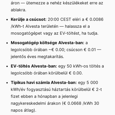
áron — ütemezze a nehéz készülékeket erre az
ablakra.
Kerülje a csúcsot:
20:00 CEST eléri a € 0.0086
/kWh-t Alvesta területén — halassza el a
mosogatógépet vagy az EV-töltést, ha tudja.
Mosogatógép költsége Alvesta-ban:
a
legolcsóbb órában ~€ 0.00; csúcson € 0.01 —
jelentős éves megtakarítás.
EV-töltés Alvesta-ban:
egy 50 kWh-os töltés a
legolcsóbb órában körülbelül € 0.00.
Tipikus havi számla Alvesta-ban:
egy 5 000
kWh/év fogyasztású háztartás körülbelül € 2-t
fizet ebben a hónapban a jelenlegi
nagykereskedelmi árakon (€ 0.0668 /kWh 30
napos átlag).