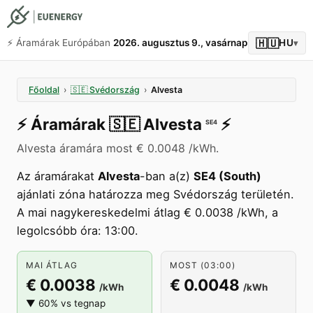
🇭🇺
⚡️ Áramárak Európában
2026. augusztus 9., vasárnap
HU
▾
Főoldal
›
🇸🇪
Svédország
›
Alvesta
⚡️
Áramárak
🇸🇪
Alvesta
⚡️
SE4
Alvesta áramára most € 0.0048 /kWh.
Az áramárakat
Alvesta
-ban a(z)
SE4 (South)
ajánlati zóna határozza meg Svédország területén.
A mai nagykereskedelmi átlag € 0.0038 /kWh, a
legolcsóbb óra: 13:00.
MAI ÁTLAG
MOST (03:00)
€ 0.0038
€ 0.0048
/kWh
/kWh
▼ 60% vs tegnap