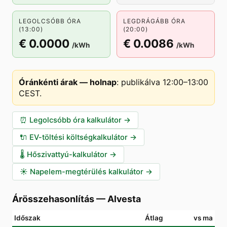
LEGOLCSÓBB ÓRA
LEGDRÁGÁBB ÓRA
(13:00)
(20:00)
€ 0.0000
€ 0.0086
/kWh
/kWh
Óránkénti árak — holnap
:
publikálva 12:00–13:00
CEST
.
⏰
Legolcsóbb óra kalkulátor
→
🔌
EV-töltési költségkalkulátor
→
🌡️
Hőszivattyú-kalkulátor
→
☀️
Napelem-megtérülés kalkulátor
→
Árösszehasonlítás
—
Alvesta
Időszak
Átlag
vs ma