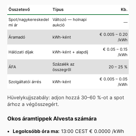
Összetevő
Típus
Kb.
Spot/nagykereskedel
Változó — holnapi
—
mi ár
aukció
€ 0.005 – 0.20
Áramadó
kWh-ként
/kWh
€ 0.05 – 0.15
Hálózati díjak
kWh-ként + alapdíj
/kWh
Százalék az
ÁFA
20 – 25 %
összegről
€ 0.005 – 0.05
Szolgáltatói árrés
kWh-ként
/kWh
Hüvelykujjszabály: adjon hozzá 30–60 %-ot a spot
árhoz a végösszegért.
Okos áramtippek Alvesta számára
Legolcsóbb óra ma:
13:00 CEST € 0.0000 /kWh