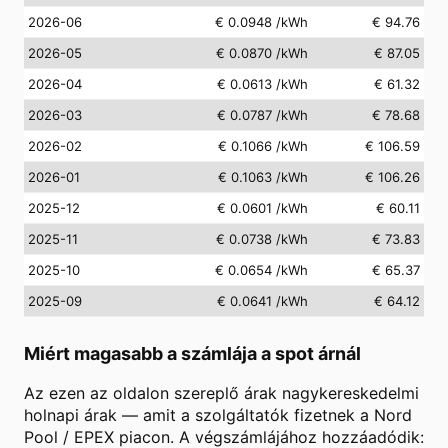
2026-06
€ 0.0948
/kWh
€ 94.76
2026-05
€ 0.0870
/kWh
€ 87.05
2026-04
€ 0.0613
/kWh
€ 61.32
2026-03
€ 0.0787
/kWh
€ 78.68
2026-02
€ 0.1066
/kWh
€ 106.59
2026-01
€ 0.1063
/kWh
€ 106.26
2025-12
€ 0.0601
/kWh
€ 60.11
2025-11
€ 0.0738
/kWh
€ 73.83
2025-10
€ 0.0654
/kWh
€ 65.37
2025-09
€ 0.0641
/kWh
€ 64.12
Miért magasabb a számlája a spot árnál
Az ezen az oldalon szereplő árak nagykereskedelmi
holnapi árak — amit a szolgáltatók fizetnek a Nord
Pool / EPEX piacon. A végszámlájához hozzáadódik: