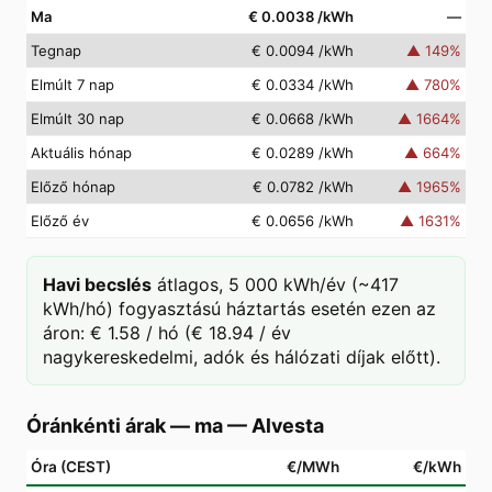
Ma
€ 0.0038
/kWh
—
Tegnap
€ 0.0094
/kWh
▲
149
%
Elmúlt 7 nap
€ 0.0334
/kWh
▲
780
%
Elmúlt 30 nap
€ 0.0668
/kWh
▲
1664
%
Aktuális hónap
€ 0.0289
/kWh
▲
664
%
Előző hónap
€ 0.0782
/kWh
▲
1965
%
Előző év
€ 0.0656
/kWh
▲
1631
%
Havi becslés
átlagos, 5 000 kWh/év (~417
kWh/hó) fogyasztású háztartás esetén ezen az
áron: € 1.58 / hó (€ 18.94 / év
nagykereskedelmi, adók és hálózati díjak előtt).
Óránkénti árak — ma
—
Alvesta
Óra (CEST)
€/MWh
€/kWh