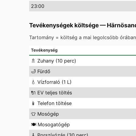
23
:00
Tevékenységek költsége
—
Härnösan
Tartomány = költség a mai legolcsóbb órában 
Tevékenység
🚿
Zuhany (10 perc)
🛁
Fürdő
💧
Vízforraló (1 L)
🔌
EV teljes töltés
📱
Telefon töltése
👕
Mosógép
🍽️
Mosogatógép
🧹
Porszívózás (30 perc)