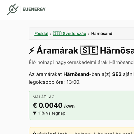
Főoldal
›
🇸🇪
Svédország
›
Härnösand
⚡️
Áramárak
🇸🇪
Härnös
Élő holnapi nagykereskedelmi árak Härnösandk
Az áramárakat
Härnösand
-ban a(z)
SE2
ajánl
legolcsóbb óra: 13:00.
MAI ÁTLAG
€ 0.0040
/kWh
▼ 11% vs tegnap