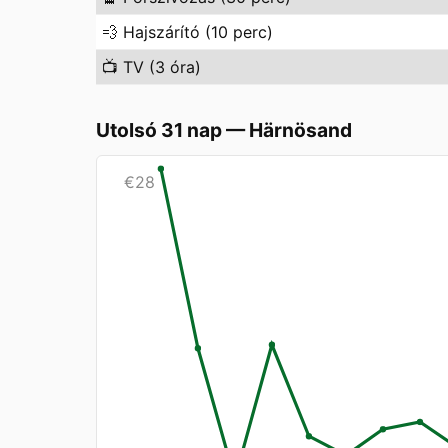
💨
Hajszárító (10 perc)
📺
TV (3 óra)
Utolsó 31 nap
—
Härnösand
€
28