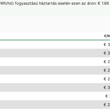
Wh/hó) fogyasztású háztartás esetén ezen az áron: € 1.66 
€/
€ 3
€ 3
€ 2
€ 2
€ 2
€ 3
€ 
€ 2