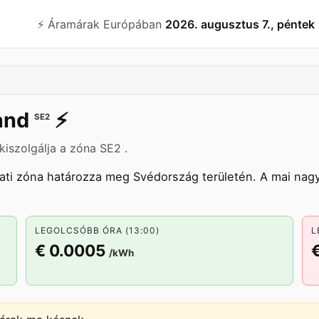
⚡️ Áramárak Európában
2026. augusztus 7., péntek
and
⚡️
SE2
iszolgálja a zóna SE2 .
ati zóna határozza meg Svédország területén. A mai nag
LEGOLCSÓBB ÓRA (13:00)
L
€ 0.0005
/kWh