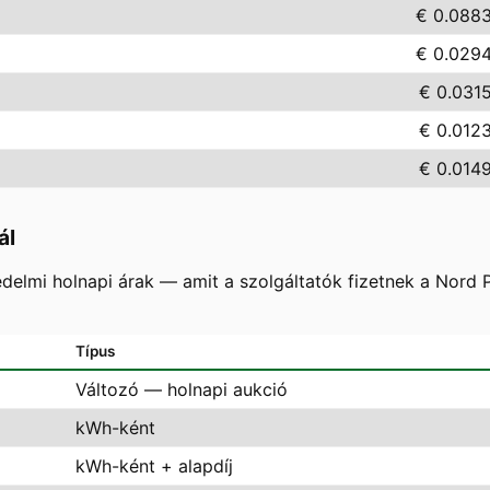
€ 0.088
€ 0.029
€ 0.031
€ 0.012
€ 0.014
ál
delmi holnapi árak — amit a szolgáltatók fizetnek a Nord
Típus
Változó — holnapi aukció
kWh-ként
kWh-ként + alapdíj