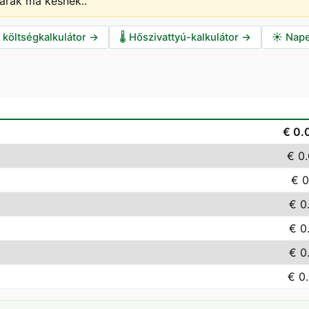
 árak ma késnek.
.
i költségkalkulátor
→
🌡️
Hőszivattyú-kalkulátor
→
☀️
Nape
€ 0.
€ 0
€ 0
€ 0
€ 0
€ 0
€ 0