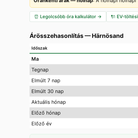
Óránkénti árak — holnap
:
A holnapi holnapi
⏰
Legolcsóbb óra kalkulátor
→
🔌
EV-töltés
Árösszehasonlítás
—
Härnösand
Időszak
Ma
Tegnap
Elmúlt 7 nap
Elmúlt 30 nap
Aktuális hónap
Előző hónap
Előző év