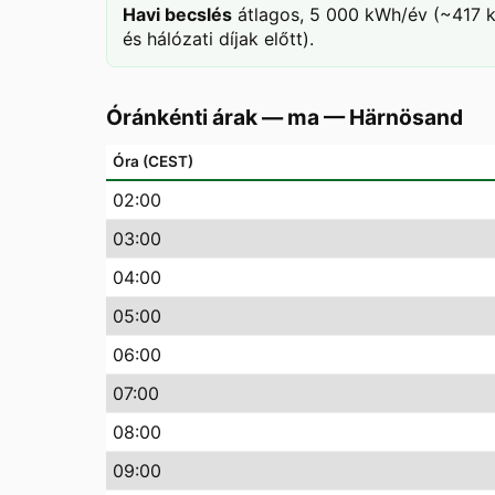
Havi becslés
átlagos, 5 000 kWh/év (~417 k
és hálózati díjak előtt).
Óránkénti árak — ma
—
Härnösand
Óra (CEST)
02
:00
03
:00
04
:00
05
:00
06
:00
07
:00
08
:00
09
:00