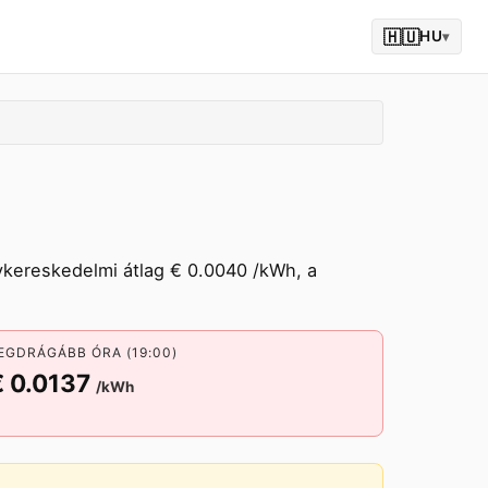
🇭🇺
HU
▾
ykereskedelmi átlag € 0.0040 /kWh, a
EGDRÁGÁBB ÓRA (19:00)
€ 0.0137
/kWh