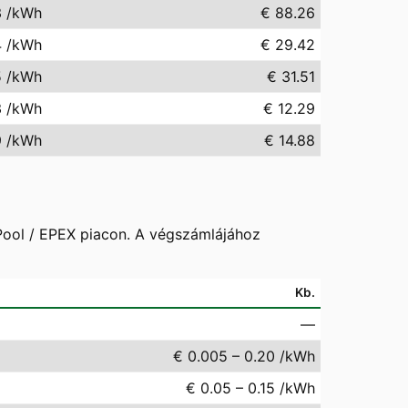
3
/kWh
€ 88.26
4
/kWh
€ 29.42
5
/kWh
€ 31.51
3
/kWh
€ 12.29
9
/kWh
€ 14.88
 Pool / EPEX piacon. A végszámlájához
Kb.
—
€ 0.005 – 0.20 /kWh
€ 0.05 – 0.15 /kWh