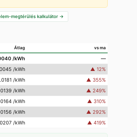
lem-megtérülés kalkulátor
→
Átlag
vs ma
0040
/kWh
—
.0045
/kWh
▲
12
%
.0181
/kWh
▲
355
%
.0139
/kWh
▲
249
%
.0164
/kWh
▲
310
%
.0156
/kWh
▲
292
%
.0207
/kWh
▲
419
%