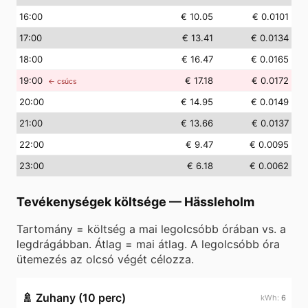
16
:00
€ 10.05
€ 0.0101
17
:00
€ 13.41
€ 0.0134
18
:00
€ 16.47
€ 0.0165
19
:00
€ 17.18
€ 0.0172
← csúcs
20
:00
€ 14.95
€ 0.0149
21
:00
€ 13.66
€ 0.0137
22
:00
€ 9.47
€ 0.0095
23
:00
€ 6.18
€ 0.0062
Tevékenységek költsége
—
Hässleholm
Tartomány = költség a mai legolcsóbb órában vs. a
legdrágábban. Átlag = mai átlag. A legolcsóbb óra
ütemezés az olcsó végét célozza.
🚿
Zuhany (10 perc)
6