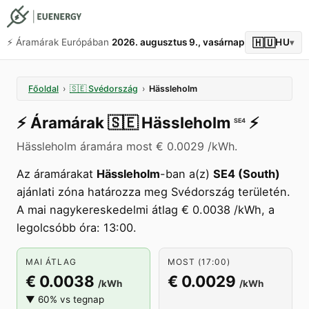
🇭🇺
⚡️ Áramárak Európában
2026. augusztus 9., vasárnap
HU
▾
Főoldal
›
🇸🇪
Svédország
›
Hässleholm
⚡️
Áramárak
🇸🇪
Hässleholm
⚡️
SE4
Hässleholm áramára most € 0.0029 /kWh.
Az áramárakat
Hässleholm
-ban a(z)
SE4 (South)
ajánlati zóna határozza meg Svédország területén.
A mai nagykereskedelmi átlag € 0.0038 /kWh, a
legolcsóbb óra: 13:00.
MAI ÁTLAG
MOST (17:00)
€ 0.0038
€ 0.0029
/kWh
/kWh
▼ 60% vs tegnap