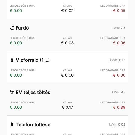
€ 0.00
€ 0.02
€ 0.05
🛁
Fürdő
7.5
€ 0.00
€ 0.03
€ 0.06
💧
Vízforraló (1 L)
0.12
€ 0.00
€ 0.00
€ 0.00
🔌
EV teljes töltés
45
€ 0.00
€ 0.17
€ 0.39
📱
Telefon töltése
0.02