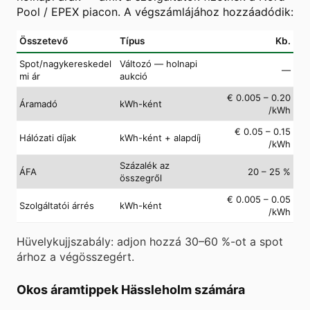
Pool / EPEX piacon. A végszámlájához hozzáadódik:
Összetevő
Típus
Kb.
Spot/nagykereskedel
Változó — holnapi
—
mi ár
aukció
€ 0.005 – 0.20
Áramadó
kWh-ként
/kWh
€ 0.05 – 0.15
Hálózati díjak
kWh-ként + alapdíj
/kWh
Százalék az
ÁFA
20 – 25 %
összegről
€ 0.005 – 0.05
Szolgáltatói árrés
kWh-ként
/kWh
Hüvelykujjszabály: adjon hozzá 30–60 %-ot a spot
árhoz a végösszegért.
Okos áramtippek Hässleholm számára