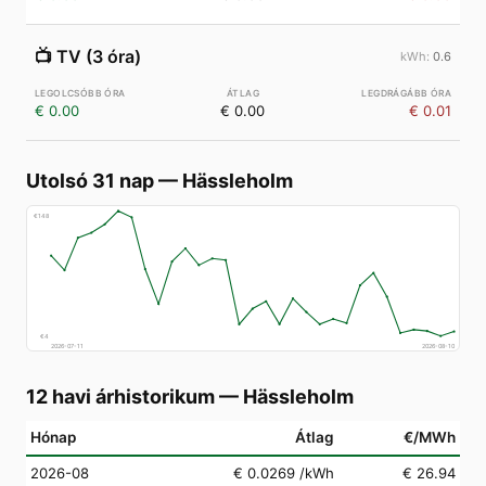
📺
TV (3 óra)
0.6
€ 0.00
€ 0.00
€ 0.01
Utolsó 31 nap
—
Hässleholm
€
148
€
4
2026-07-11
2026-08-10
12 havi árhistorikum
—
Hässleholm
Hónap
Átlag
€/MWh
2026-08
€ 0.0269
/kWh
€ 26.94