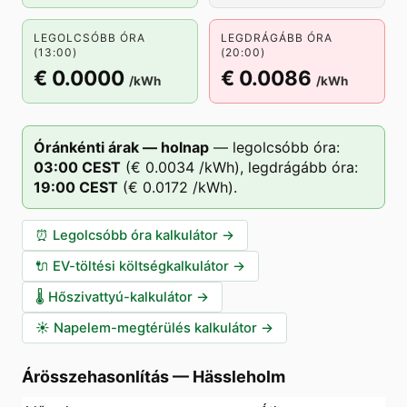
LEGOLCSÓBB ÓRA
LEGDRÁGÁBB ÓRA
(13:00)
(20:00)
€ 0.0000
€ 0.0086
/kWh
/kWh
Óránkénti árak — holnap
—
legolcsóbb óra:
03
:00
CEST
(
€ 0.0034
/kWh),
legdrágább óra:
19
:00
CEST
(
€ 0.0172
/kWh).
⏰
Legolcsóbb óra kalkulátor
→
🔌
EV-töltési költségkalkulátor
→
🌡️
Hőszivattyú-kalkulátor
→
☀️
Napelem-megtérülés kalkulátor
→
Árösszehasonlítás
—
Hässleholm