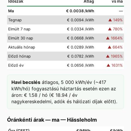
Időszak
Átlag
vs ma
Ma
€ 0.0038
/kWh
—
Tegnap
€ 0.0094
/kWh
▲
149
%
Elmúlt 7 nap
€ 0.0334
/kWh
▲
780
%
Elmúlt 30 nap
€ 0.0668
/kWh
▲
1664
%
Aktuális hónap
€ 0.0289
/kWh
▲
664
%
Előző hónap
€ 0.0782
/kWh
▲
1965
%
Előző év
€ 0.0656
/kWh
▲
1631
%
Havi becslés
átlagos, 5 000 kWh/év (~417
kWh/hó) fogyasztású háztartás esetén ezen az
áron: € 1.58 / hó (€ 18.94 / év
nagykereskedelmi, adók és hálózati díjak előtt).
Óránkénti árak — ma
—
Hässleholm
Óra (CEST)
€/MWh
€/kWh