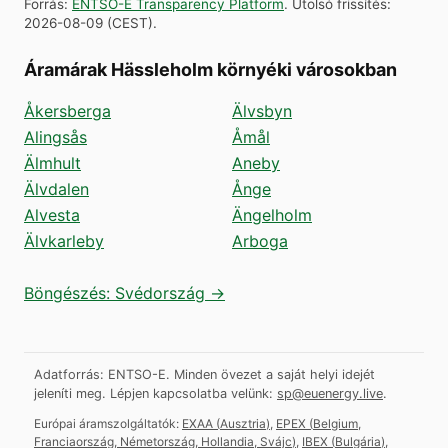
Forrás
:
ENTSO-E Transparency Platform
.
Utolsó frissítés
:
2026-08-09
(
CEST
).
Áramárak Hässleholm környéki városokban
Åkersberga
Älvsbyn
Alingsås
Åmål
Älmhult
Aneby
Älvdalen
Ånge
Alvesta
Ängelholm
Älvkarleby
Arboga
Böngészés: Svédország →
Adatforrás: ENTSO-E. Minden övezet a saját helyi idejét
jeleníti meg.
Lépjen kapcsolatba velünk:
sp@euenergy.live
.
Európai áramszolgáltatók:
EXAA
(
Ausztria
)
,
EPEX
(
Belgium,
Franciaország, Németország, Hollandia, Svájc
)
,
IBEX
(
Bulgária
)
,