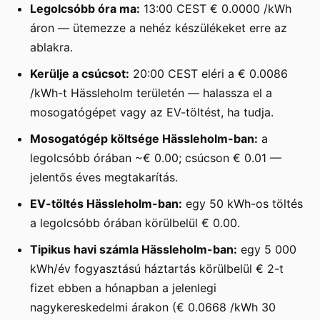
Legolcsóbb óra ma:
13:00 CEST € 0.0000 /kWh
áron — ütemezze a nehéz készülékeket erre az
ablakra.
Kerülje a csúcsot:
20:00 CEST eléri a € 0.0086
/kWh-t Hässleholm területén — halassza el a
mosogatógépet vagy az EV-töltést, ha tudja.
Mosogatógép költsége Hässleholm-ban:
a
legolcsóbb órában ~€ 0.00; csúcson € 0.01 —
jelentős éves megtakarítás.
EV-töltés Hässleholm-ban:
egy 50 kWh-os töltés
a legolcsóbb órában körülbelül € 0.00.
Tipikus havi számla Hässleholm-ban:
egy 5 000
kWh/év fogyasztású háztartás körülbelül € 2-t
fizet ebben a hónapban a jelenlegi
nagykereskedelmi árakon (€ 0.0668 /kWh 30