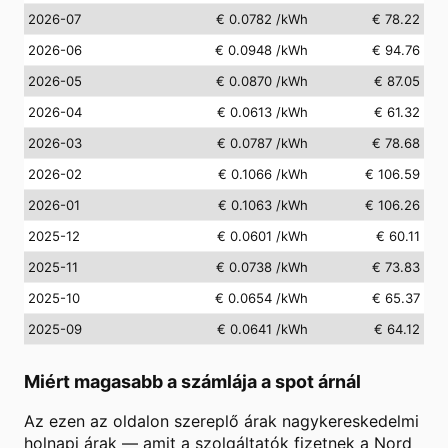
2026-07
€ 0.0782
/kWh
€ 78.22
2026-06
€ 0.0948
/kWh
€ 94.76
2026-05
€ 0.0870
/kWh
€ 87.05
2026-04
€ 0.0613
/kWh
€ 61.32
2026-03
€ 0.0787
/kWh
€ 78.68
2026-02
€ 0.1066
/kWh
€ 106.59
2026-01
€ 0.1063
/kWh
€ 106.26
2025-12
€ 0.0601
/kWh
€ 60.11
2025-11
€ 0.0738
/kWh
€ 73.83
2025-10
€ 0.0654
/kWh
€ 65.37
2025-09
€ 0.0641
/kWh
€ 64.12
Miért magasabb a számlája a spot árnál
Az ezen az oldalon szereplő árak nagykereskedelmi
holnapi árak — amit a szolgáltatók fizetnek a Nord