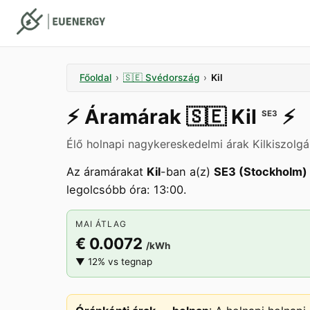
Főoldal
›
🇸🇪
Svédország
›
Kil
⚡️
Áramárak
🇸🇪
Kil
⚡️
SE3
Élő holnapi nagykereskedelmi árak Kilkiszolgá
Az áramárakat
Kil
-ban a(z)
SE3 (Stockholm)
legolcsóbb óra: 13:00.
MAI ÁTLAG
€ 0.0072
/kWh
▼ 12% vs tegnap