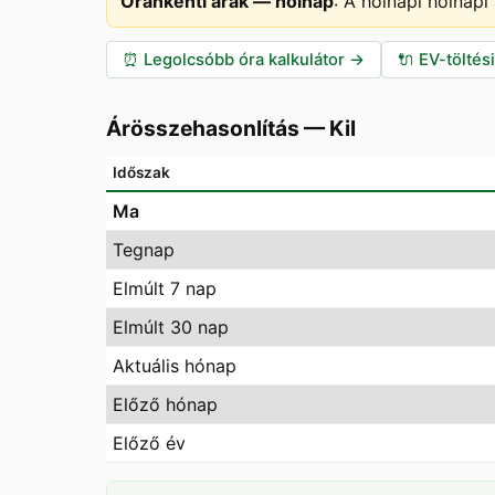
Óránkénti árak — holnap
:
A holnapi holnapi
⏰
Legolcsóbb óra kalkulátor
→
🔌
EV-töltés
Árösszehasonlítás
—
Kil
Időszak
Ma
Tegnap
Elmúlt 7 nap
Elmúlt 30 nap
Aktuális hónap
Előző hónap
Előző év