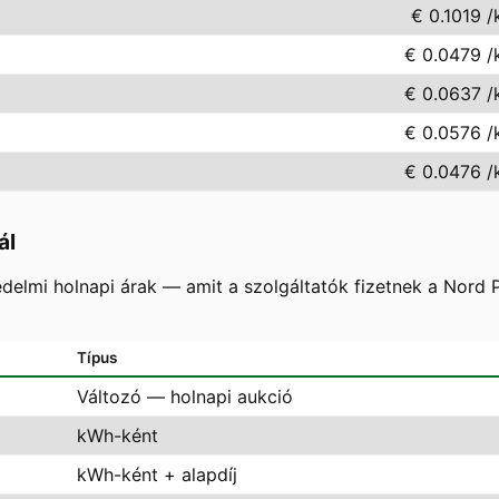
€ 0.1019
/
€ 0.0479
/
€ 0.0637
/
€ 0.0576
/
€ 0.0476
/
ál
delmi holnapi árak — amit a szolgáltatók fizetnek a Nord
Típus
Változó — holnapi aukció
kWh-ként
kWh-ként + alapdíj