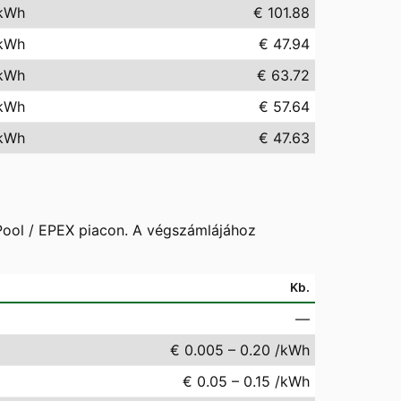
kWh
€ 101.88
kWh
€ 47.94
kWh
€ 63.72
kWh
€ 57.64
kWh
€ 47.63
 Pool / EPEX piacon. A végszámlájához
Kb.
—
€ 0.005 – 0.20 /kWh
€ 0.05 – 0.15 /kWh