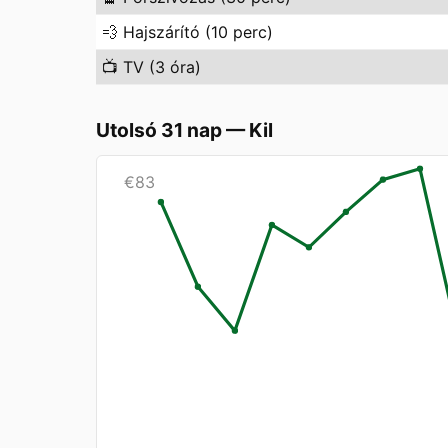
💨
Hajszárító (10 perc)
📺
TV (3 óra)
Utolsó 31 nap
—
Kil
€
83