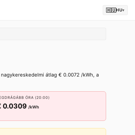
🇭🇺
HU
▾
 nagykereskedelmi átlag € 0.0072 /kWh, a
EGDRÁGÁBB ÓRA (20:00)
€ 0.0309
/kWh