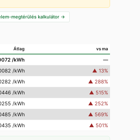
lem-megtérülés kalkulátor
→
Átlag
vs ma
0072
/kWh
—
0082
/kWh
▲
13
%
0282
/kWh
▲
288
%
0446
/kWh
▲
515
%
0255
/kWh
▲
252
%
0485
/kWh
▲
569
%
0435
/kWh
▲
501
%