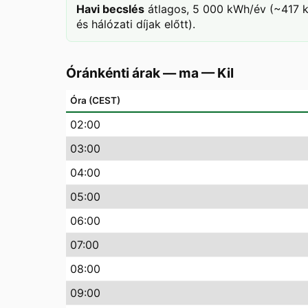
Havi becslés
átlagos, 5 000 kWh/év (~417 k
és hálózati díjak előtt).
Óránkénti árak — ma
—
Kil
Óra (CEST)
02
:00
03
:00
04
:00
05
:00
06
:00
07
:00
08
:00
09
:00