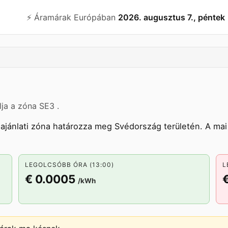
⚡️ Áramárak Európában
2026. augusztus 7., péntek
lja a zóna SE3 .
ajánlati zóna határozza meg Svédország területén. A mai
LEGOLCSÓBB ÓRA (13:00)
L
€ 0.0005
/kWh