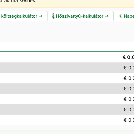
 árak ma késnek.
.
i költségkalkulátor
→
🌡️
Hőszivattyú-kalkulátor
→
☀️
Nape
€ 0.
€ 0.
€ 0.
€ 0.
€ 0.
€ 0.
€ 0.