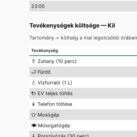
23
:00
Tevékenységek költsége
—
Kil
Tartomány = költség a mai legolcsóbb órában 
Tevékenység
🚿
Zuhany (10 perc)
🛁
Fürdő
💧
Vízforraló (1 L)
🔌
EV teljes töltés
📱
Telefon töltése
👕
Mosógép
🍽️
Mosogatógép
🧹
Porszívózás (30 perc)