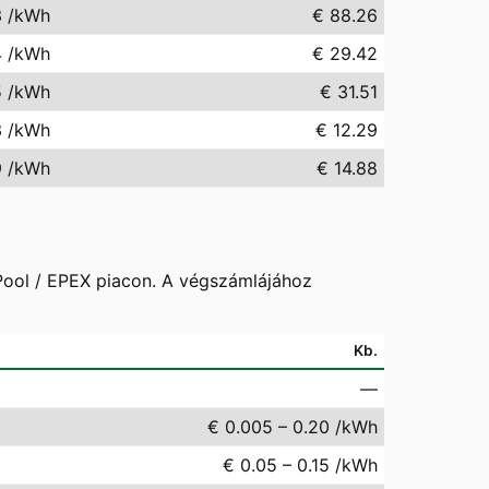
3
/kWh
€ 88.26
4
/kWh
€ 29.42
5
/kWh
€ 31.51
3
/kWh
€ 12.29
9
/kWh
€ 14.88
 Pool / EPEX piacon. A végszámlájához
Kb.
—
€ 0.005 – 0.20 /kWh
€ 0.05 – 0.15 /kWh