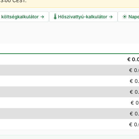
–13:00 CEST
.
i költségkalkulátor
→
🌡️
Hőszivattyú-kalkulátor
→
☀️
Nape
€ 0.
€ 0
€ 0
€ 0
€ 0
€ 0
€ 0