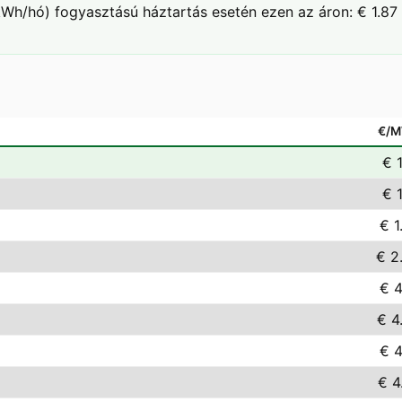
Wh/hó) fogyasztású háztartás esetén ezen az áron: € 1.87 
€/
€ 1
€ 1
€ 1
€ 2
€ 4
€ 4
€ 4
€ 4