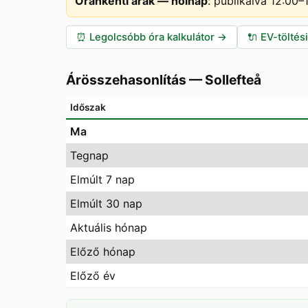
Óránkénti árak — holnap
:
publikálva 12:00
⏰
Legolcsóbb óra kalkulátor
→
🔌
EV-töltés
Árösszehasonlítás
—
Sollefteå
Időszak
Ma
Tegnap
Elmúlt 7 nap
Elmúlt 30 nap
Aktuális hónap
Előző hónap
Előző év