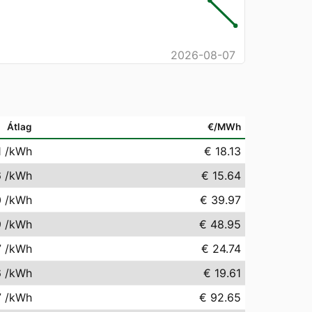
2026-08-07
Átlag
€/MWh
1
/kWh
€ 18.13
6
/kWh
€ 15.64
0
/kWh
€ 39.97
9
/kWh
€ 48.95
7
/kWh
€ 24.74
6
/kWh
€ 19.61
7
/kWh
€ 92.65