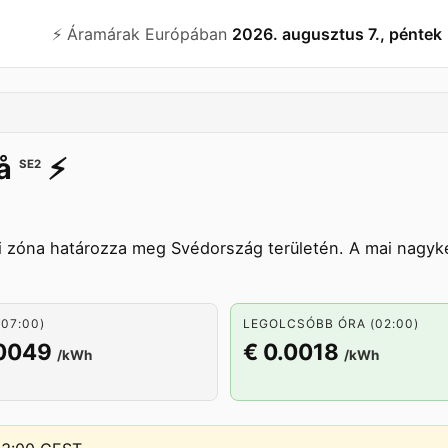
⚡️ Áramárak Európában
2026. augusztus 7., péntek
å
⚡️
SE2
i zóna határozza meg Svédország területén. A mai nagyk
07:00)
LEGOLCSÓBB ÓRA (02:00)
.0049
€ 0.0018
/kWh
/kWh