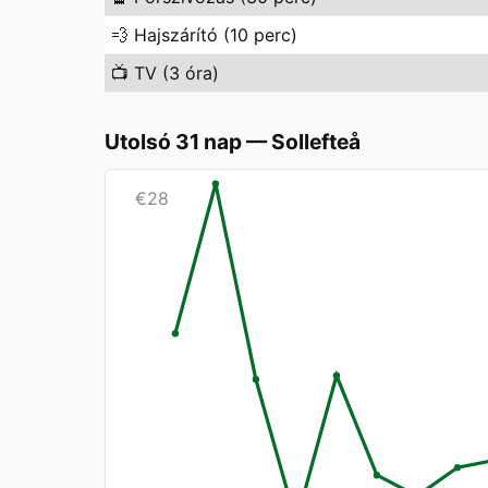
💨
Hajszárító (10 perc)
📺
TV (3 óra)
Utolsó 31 nap
—
Sollefteå
€
28