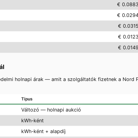
€ 0.088
€ 0.029
€ 0.031
€ 0.012
€ 0.014
ál
delmi holnapi árak — amit a szolgáltatók fizetnek a Nord
Típus
Változó — holnapi aukció
kWh-ként
kWh-ként + alapdíj