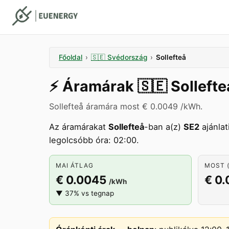
Főoldal
›
🇸🇪
Svédország
›
Sollefteå
⚡️
Áramárak
🇸🇪
Sollefte
Sollefteå áramára most € 0.0049 /kWh.
Az áramárakat
Sollefteå
-ban a(z)
SE2
ajánlat
legolcsóbb óra: 02:00.
MAI ÁTLAG
MOST (
€ 0.0045
€ 0
/kWh
▼ 37% vs tegnap