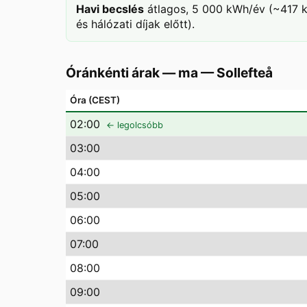
Havi becslés
átlagos, 5 000 kWh/év (~417 k
és hálózati díjak előtt).
Óránkénti árak — ma
—
Sollefteå
Óra (CEST)
02
:00
← legolcsóbb
03
:00
04
:00
05
:00
06
:00
07
:00
08
:00
09
:00