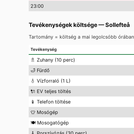
23
:00
Tevékenységek költsége
—
Sollefteå
Tartomány = költség a mai legolcsóbb órában 
Tevékenység
🚿
Zuhany (10 perc)
🛁
Fürdő
💧
Vízforraló (1 L)
🔌
EV teljes töltés
📱
Telefon töltése
👕
Mosógép
🍽️
Mosogatógép
🧹
Porszívózás (30 perc)