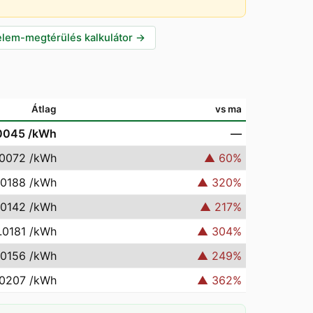
lem-megtérülés kalkulátor
→
Átlag
vs ma
0045
/kWh
—
.0072
/kWh
▲
60
%
.0188
/kWh
▲
320
%
.0142
/kWh
▲
217
%
.0181
/kWh
▲
304
%
.0156
/kWh
▲
249
%
.0207
/kWh
▲
362
%