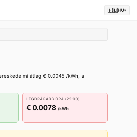
🇭🇺
HU
▾
ereskedelmi átlag € 0.0045 /kWh, a
LEGDRÁGÁBB ÓRA (22:00)
€ 0.0078
/kWh