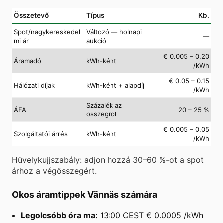
Összetevő
Típus
Kb.
Spot/nagykereskedel
Változó — holnapi
—
mi ár
aukció
€ 0.005 – 0.20
Áramadó
kWh-ként
/kWh
€ 0.05 – 0.15
Hálózati díjak
kWh-ként + alapdíj
/kWh
Százalék az
ÁFA
20 – 25 %
összegről
€ 0.005 – 0.05
Szolgáltatói árrés
kWh-ként
/kWh
Hüvelykujjszabály: adjon hozzá 30–60 %-ot a spot
árhoz a végösszegért.
Okos áramtippek Vännäs számára
Legolcsóbb óra ma:
13:00 CEST € 0.0005 /kWh