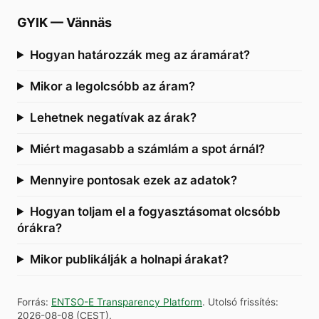
GYIK
—
Vännäs
Hogyan határozzák meg az áramárat?
Mikor a legolcsóbb az áram?
Lehetnek negatívak az árak?
Miért magasabb a számlám a spot árnál?
Mennyire pontosak ezek az adatok?
Hogyan toljam el a fogyasztásomat olcsóbb
órákra?
Mikor publikálják a holnapi árakat?
Forrás
:
ENTSO-E Transparency Platform
.
Utolsó frissítés
:
2026-08-08
(
CEST
).