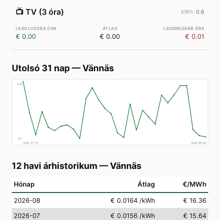
📺
TV (3 óra)
0.6
€ 0.00
€ 0.00
€ 0.01
Utolsó 31 nap
—
Vännäs
€
28
€
3
2026-07-10
2026-08-08
12 havi árhistorikum
—
Vännäs
Hónap
Átlag
€/MWh
2026-08
€ 0.0164
/kWh
€ 16.36
2026-07
€ 0.0156
/kWh
€ 15.64