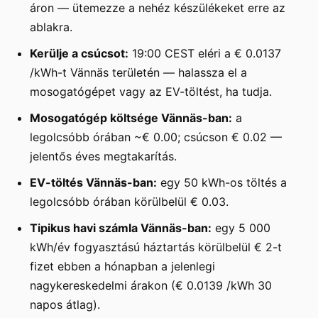
áron — ütemezze a nehéz készülékeket erre az
ablakra.
Kerülje a csúcsot:
19:00 CEST eléri a € 0.0137
/kWh-t Vännäs területén — halassza el a
mosogatógépet vagy az EV-töltést, ha tudja.
Mosogatógép költsége Vännäs-ban:
a
legolcsóbb órában ~€ 0.00; csúcson € 0.02 —
jelentős éves megtakarítás.
EV-töltés Vännäs-ban:
egy 50 kWh-os töltés a
legolcsóbb órában körülbelül € 0.03.
Tipikus havi számla Vännäs-ban:
egy 5 000
kWh/év fogyasztású háztartás körülbelül € 2-t
fizet ebben a hónapban a jelenlegi
nagykereskedelmi árakon (€ 0.0139 /kWh 30
napos átlag).