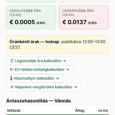
LEGOLCSÓBB ÓRA
LEGDRÁGÁBB ÓRA
(13:00)
(19:00)
€ 0.0005
€ 0.0137
/kWh
/kWh
Óránkénti árak — holnap
:
publikálva 12:00–13:00
CEST
.
⏰
Legolcsóbb óra kalkulátor
→
🔌
EV-töltési költségkalkulátor
→
🌡️
Hőszivattyú-kalkulátor
→
☀️
Napelem-megtérülés kalkulátor
→
Árösszehasonlítás
—
Vännäs
Időszak
Átlag
vs ma