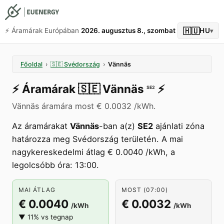
🇭🇺
⚡️ Áramárak Európában
2026. augusztus 8., szombat
HU
▾
Főoldal
›
🇸🇪
Svédország
›
Vännäs
⚡️
Áramárak
🇸🇪
Vännäs
⚡️
SE2
Vännäs áramára most € 0.0032 /kWh.
Az áramárakat
Vännäs
-ban a(z)
SE2
ajánlati zóna
határozza meg Svédország területén. A mai
nagykereskedelmi átlag € 0.0040 /kWh, a
legolcsóbb óra: 13:00.
MAI ÁTLAG
MOST (07:00)
€ 0.0040
€ 0.0032
/kWh
/kWh
▼ 11% vs tegnap