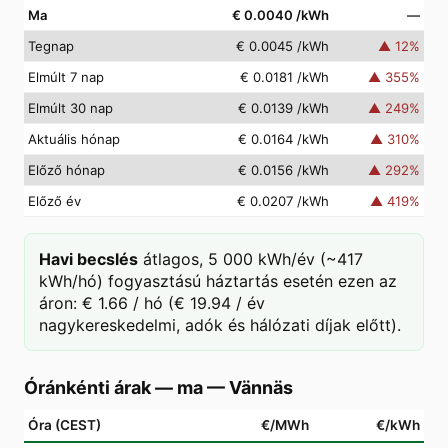
Ma
€ 0.0040
/kWh
—
Tegnap
€ 0.0045
/kWh
▲
12
%
Elmúlt 7 nap
€ 0.0181
/kWh
▲
355
%
Elmúlt 30 nap
€ 0.0139
/kWh
▲
249
%
Aktuális hónap
€ 0.0164
/kWh
▲
310
%
Előző hónap
€ 0.0156
/kWh
▲
292
%
Előző év
€ 0.0207
/kWh
▲
419
%
Havi becslés
átlagos, 5 000 kWh/év (~417
kWh/hó) fogyasztású háztartás esetén ezen az
áron: € 1.66 / hó (€ 19.94 / év
nagykereskedelmi, adók és hálózati díjak előtt).
Óránkénti árak — ma
—
Vännäs
Óra (CEST)
€/MWh
€/kWh