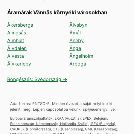
Áramárak Vännäs környéki városokban
Åkersberga
Älvsbyn
Alingsås
Åmål
Älmhult
Aneby
Älvdalen
Ånge
Alvesta
Ängelholm
Älvkarleby
Arboga
Böngészés: Svédország →
Adatforrás: ENTSO-E. Minden övezet a saját helyi idejét
jeleníti meg.
Lépjen kapcsolatba velünk:
sp@euenergy.live
.
Európai áramszolgáltatók:
EXAA
(
Ausztria
)
,
EPEX
(
Belgium,
Franciaország, Németország, Hollandia, Svájc
)
,
IBEX
(
Bulgária
)
,
CROPEX
(
Horvátország
)
,
OTE
(
Csehország
)
,
GME
(
Olaszország
)
,