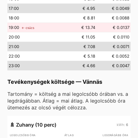
17
:00
€ 4.95
€ 0.0049
18
:00
€ 8.81
€ 0.0088
19
:00
€ 13.74
€ 0.0137
← csúcs
20
:00
€ 11.05
€ 0.0110
21
:00
€ 7.08
€ 0.0071
22
:00
€ 5.18
€ 0.0052
23
:00
€ 4.66
€ 0.0047
Tevékenységek költsége
—
Vännäs
Tartomány = költség a mai legolcsóbb órában vs. a
legdrágábban. Átlag = mai átlag. A legolcsóbb óra
ütemezés az olcsó végét célozza.
🚿
Zuhany (10 perc)
6