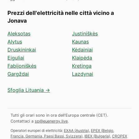
Prezzi dell'elettricità nelle città vicino a
Jonava
Aleksotas
Justiniškės
Alytus
Kaunas
Druskininkai
Kėdainiai
Eiguliai
Klaipėda
Fabijoniškės
Kretinga
Gargždai
Lazdynai
Sfoglia Lituania →
Tutti gli orari sono in ora dell'Europa centrale (CET).
Contattaci a
sp@euenergy.live
.
Operatori europei di elettricità:
EXAA
(
Austria
)
,
EPEX
(
Belgio,
Francia, Germania, Paesi Bassi, Svizzera
)
,
IBEX
(
Bulgaria
)
,
CROPEX