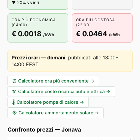
▼ 20% vs ieri
ORA PIÙ ECONOMICA
ORA PIÙ COSTOSA
(04:00)
(22:00)
€ 0.0018
€ 0.0464
/kWh
/kWh
Prezzi orari — domani
:
pubblicati alle 13:00–
14:00 EEST
.
⏰
Calcolatore ora più conveniente
→
🔌
Calcolatore costo ricarica auto elettrica
→
🌡️
Calcolatore pompa di calore
→
☀️
Calcolatore ammortamento solare
→
Confronto prezzi
—
Jonava