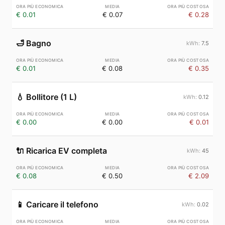
€ 0.01
€ 0.07
€ 0.28
🛁
Bagno
7.5
€ 0.01
€ 0.08
€ 0.35
💧
Bollitore (1 L)
0.12
€ 0.00
€ 0.00
€ 0.01
🔌
Ricarica EV completa
45
€ 0.08
€ 0.50
€ 2.09
📱
Caricare il telefono
0.02