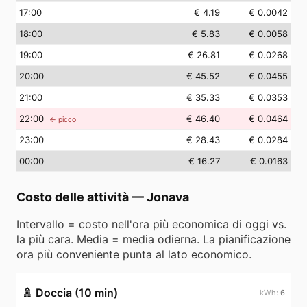
17
:00
€ 4.19
€ 0.0042
18
:00
€ 5.83
€ 0.0058
19
:00
€ 26.81
€ 0.0268
20
:00
€ 45.52
€ 0.0455
21
:00
€ 35.33
€ 0.0353
22
:00
€ 46.40
€ 0.0464
← picco
23
:00
€ 28.43
€ 0.0284
00
:00
€ 16.27
€ 0.0163
Costo delle attività
—
Jonava
Intervallo = costo nell'ora più economica di oggi vs.
la più cara. Media = media odierna. La pianificazione
ora più conveniente punta al lato economico.
🚿
Doccia (10 min)
6