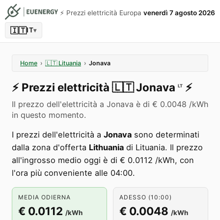
⚡️ Prezzi elettricità Europa
venerdì 7 agosto 2026
🇮🇹
IT
▾
Home
›
🇱🇹
Lituania
›
Jonava
⚡️
Prezzi elettricità
🇱🇹
Jonava
⚡️
LT
Il prezzo dell'elettricità a Jonava è di € 0.0048 /kWh
in questo momento.
I prezzi dell'elettricità a
Jonava
sono determinati
dalla zona d'offerta
Lithuania
di Lituania. Il prezzo
all'ingrosso medio oggi è di € 0.0112 /kWh, con
l'ora più conveniente alle 04:00.
MEDIA ODIERNA
ADESSO (10:00)
€ 0.0112
€ 0.0048
/kWh
/kWh