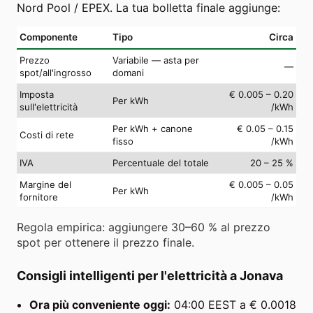
Nord Pool / EPEX. La tua bolletta finale aggiunge:
Componente
Tipo
Circa
Prezzo
Variabile — asta per
—
spot/all'ingrosso
domani
Imposta
€ 0.005 – 0.20
Per kWh
sull'elettricità
/kWh
Per kWh + canone
€ 0.05 – 0.15
Costi di rete
fisso
/kWh
IVA
Percentuale del totale
20 – 25 %
Margine del
€ 0.005 – 0.05
Per kWh
fornitore
/kWh
Regola empirica: aggiungere 30–60 % al prezzo
spot per ottenere il prezzo finale.
Consigli intelligenti per l'elettricità a Jonava
Ora più conveniente oggi:
04:00 EEST a € 0.0018