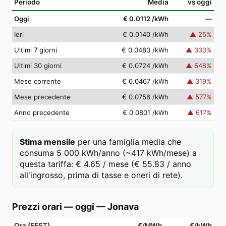
Periodo
Media
vs oggi
Oggi
€ 0.0112
/kWh
—
Ieri
€ 0.0140
/kWh
▲
25
%
Ultimi 7 giorni
€ 0.0480
/kWh
▲
330
%
Ultimi 30 giorni
€ 0.0724
/kWh
▲
548
%
Mese corrente
€ 0.0467
/kWh
▲
319
%
Mese precedente
€ 0.0756
/kWh
▲
577
%
Anno precedente
€ 0.0801
/kWh
▲
617
%
Stima mensile
per una famiglia media che
consuma 5 000 kWh/anno (~417 kWh/mese) a
questa tariffa: € 4.65 / mese (€ 55.83 / anno
all'ingrosso, prima di tasse e oneri di rete).
Prezzi orari — oggi
—
Jonava
Ora (EEST)
€/MWh
€/kWh