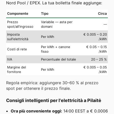
Nord Pool / EPEX. La tua bolletta finale aggiunge:
Componente
Tipo
Circa
Prezzo
Variabile — asta per
—
spot/all'ingrosso
domani
Imposta
€ 0.005 – 0.20
Per kWh
sull'elettricità
/kWh
Per kWh + canone
€ 0.05 – 0.15
Costi di rete
fisso
/kWh
IVA
Percentuale del totale
20 – 25 %
Margine del
€ 0.005 – 0.05
Per kWh
fornitore
/kWh
Regola empirica: aggiungere 30–60 % al prezzo
spot per ottenere il prezzo finale.
Consigli intelligenti per l'elettricità a Pilaitė
Ora più conveniente oggi:
14:00 EEST a € 0.0006