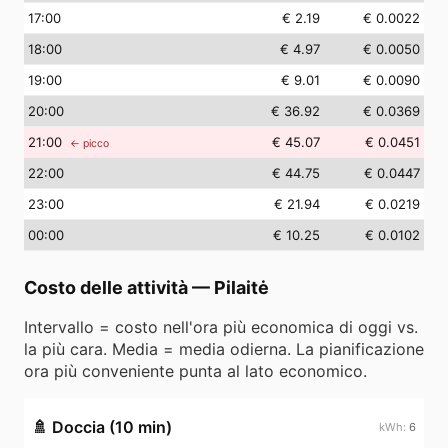
17
:00
€ 2.19
€ 0.0022
18
:00
€ 4.97
€ 0.0050
19
:00
€ 9.01
€ 0.0090
20
:00
€ 36.92
€ 0.0369
21
:00
€ 45.07
€ 0.0451
← picco
22
:00
€ 44.75
€ 0.0447
23
:00
€ 21.94
€ 0.0219
00
:00
€ 10.25
€ 0.0102
Costo delle attività
—
Pilaitė
Intervallo = costo nell'ora più economica di oggi vs.
la più cara. Media = media odierna. La pianificazione
ora più conveniente punta al lato economico.
🚿
Doccia (10 min)
6