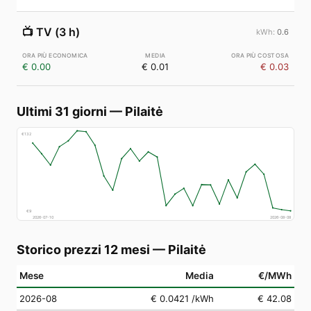
📺
TV (3 h)
0.6
€ 0.00
€ 0.01
€ 0.03
Ultimi 31 giorni
—
Pilaitė
€
132
€
9
2026-07-10
2026-08-08
Storico prezzi 12 mesi
—
Pilaitė
Mese
Media
€/MWh
2026-08
€ 0.0421
/kWh
€ 42.08