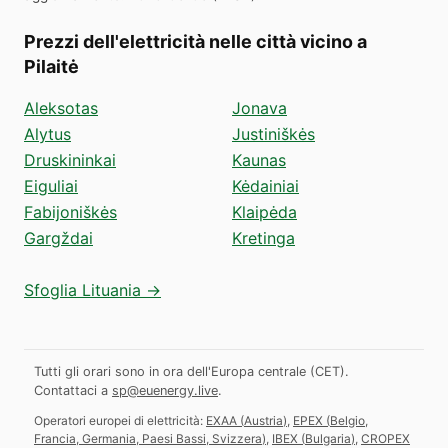
Prezzi dell'elettricità nelle città vicino a
Pilaitė
Aleksotas
Jonava
Alytus
Justiniškės
Druskininkai
Kaunas
Eiguliai
Kėdainiai
Fabijoniškės
Klaipėda
Gargždai
Kretinga
Sfoglia Lituania →
Tutti gli orari sono in ora dell'Europa centrale (CET).
Contattaci a
sp@euenergy.live
.
Operatori europei di elettricità:
EXAA
(
Austria
)
,
EPEX
(
Belgio,
Francia, Germania, Paesi Bassi, Svizzera
)
,
IBEX
(
Bulgaria
)
,
CROPEX