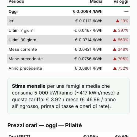
Periodo
Media
vs oggi
Oggi
€ 0.0094
/kWh
—
Ieri
€ 0.0112
/kWh
▲
19
%
Ultimi 7 giorni
€ 0.0467
/kWh
▲
397
%
Ultimi 30 giorni
€ 0.0714
/kWh
▲
660
%
Mese corrente
€ 0.0421
/kWh
▲
348
%
Mese precedente
€ 0.0756
/kWh
▲
705
%
Anno precedente
€ 0.0801
/kWh
▲
752
%
Stima mensile
per una famiglia media che
consuma 5 000 kWh/anno (~417 kWh/mese) a
questa tariffa: € 3.92 / mese (€ 46.99 / anno
all'ingrosso, prima di tasse e oneri di rete).
Prezzi orari — oggi
—
Pilaitė
Ora (EEST)
€/MWh
€/kWh