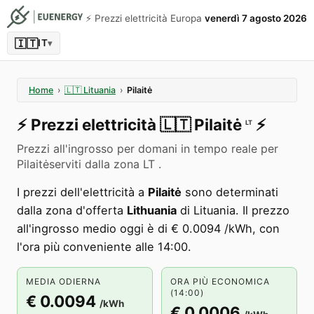
⚡️ Prezzi elettricità Europa
venerdì 7 agosto 2026
🇮🇹
IT
▾
Home
›
🇱🇹
Lituania
›
Pilaitė
⚡️
Prezzi elettricità
🇱🇹
Pilaitė
⚡️
LT
Prezzi all'ingrosso per domani in tempo reale per
Pilaitėserviti dalla zona LT .
I prezzi dell'elettricità a
Pilaitė
sono determinati
dalla zona d'offerta
Lithuania
di Lituania. Il prezzo
all'ingrosso medio oggi è di € 0.0094 /kWh, con
l'ora più conveniente alle 14:00.
MEDIA ODIERNA
ORA PIÙ ECONOMICA
(14:00)
€ 0.0094
/kWh
€ 0.0006