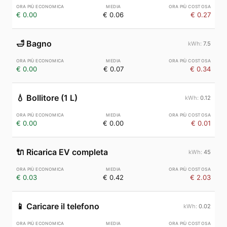
€ 0.00
€ 0.06
€ 0.27
🛁
Bagno
7.5
€ 0.00
€ 0.07
€ 0.34
💧
Bollitore (1 L)
0.12
€ 0.00
€ 0.00
€ 0.01
🔌
Ricarica EV completa
45
€ 0.03
€ 0.42
€ 2.03
📱
Caricare il telefono
0.02