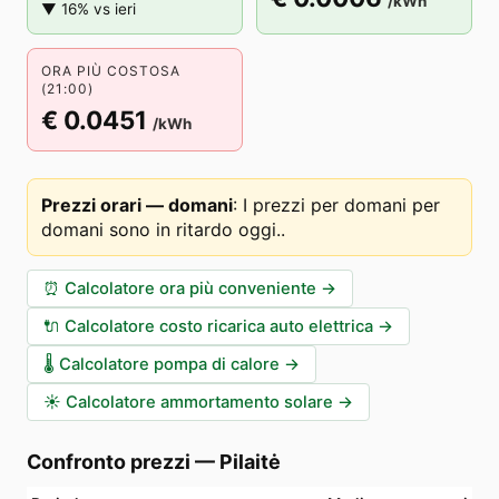
/kWh
▼ 16% vs ieri
ORA PIÙ COSTOSA
(21:00)
€ 0.0451
/kWh
Prezzi orari — domani
:
I prezzi per domani per
domani sono in ritardo oggi.
.
⏰
Calcolatore ora più conveniente
→
🔌
Calcolatore costo ricarica auto elettrica
→
🌡️
Calcolatore pompa di calore
→
☀️
Calcolatore ammortamento solare
→
Confronto prezzi
—
Pilaitė