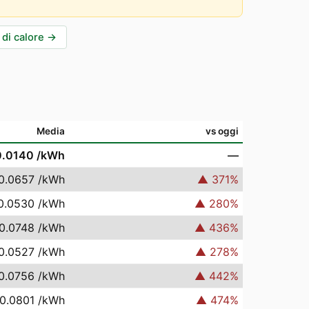
di calore
→
Media
vs oggi
0.0140
/kWh
—
0.0657
/kWh
▲
371
%
0.0530
/kWh
▲
280
%
0.0748
/kWh
▲
436
%
0.0527
/kWh
▲
278
%
0.0756
/kWh
▲
442
%
0.0801
/kWh
▲
474
%