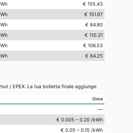
kWh
€ 155.43
kWh
€ 151.97
kWh
€ 84.80
kWh
€ 110.31
kWh
€ 106.53
kWh
€ 84.25
ool / EPEX. La tua bolletta finale aggiunge:
Circa
—
€ 0.005 – 0.20 /kWh
€ 0.05 – 0.15 /kWh