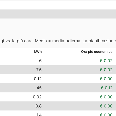
ggi vs. la più cara. Media = media odierna. La pianificazion
kWh
Ora più economica
6
€ 0.02
7.5
€ 0.02
0.12
€ 0.00
45
€ 0.12
0.02
€ 0.00
0.8
€ 0.00
1.4
€ 0.00