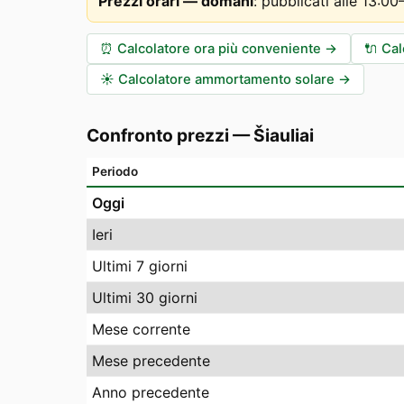
Prezzi orari — domani
:
pubblicati alle 13:0
⏰
Calcolatore ora più conveniente
→
🔌
Cal
☀️
Calcolatore ammortamento solare
→
Confronto prezzi
—
Šiauliai
Periodo
Oggi
Ieri
Ultimi 7 giorni
Ultimi 30 giorni
Mese corrente
Mese precedente
Anno precedente