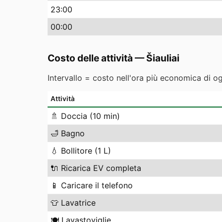
23
:00
00
:00
Costo delle attività
—
Šiauliai
Intervallo = costo nell'ora più economica di o
Attività
🚿
Doccia (10 min)
🛁
Bagno
💧
Bollitore (1 L)
🔌
Ricarica EV completa
📱
Caricare il telefono
👕
Lavatrice
🍽️
Lavastoviglie