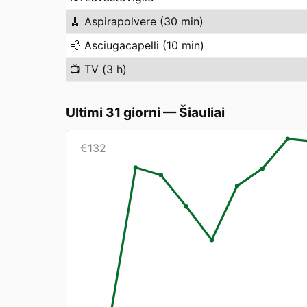
🧹
Aspirapolvere (30 min)
💨
Asciugacapelli (10 min)
📺
TV (3 h)
Ultimi 31 giorni
—
Šiauliai
€
132