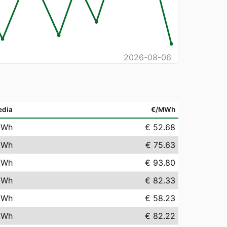
2026-08-06
edia
€/MWh
kWh
€ 52.68
kWh
€ 75.63
kWh
€ 93.80
kWh
€ 82.33
kWh
€ 58.23
kWh
€ 82.22