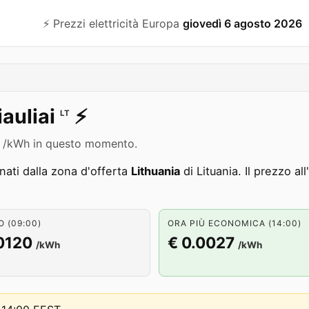
⚡️ Prezzi elettricità Europa
giovedì 6 agosto 2026
iauliai
⚡️
LT
0120 /kWh in questo momento.
ati dalla zona d'offerta
Lithuania
di Lituania. Il prezzo a
 (09:00)
ORA PIÙ ECONOMICA (14:00)
0120
€ 0.0027
/kWh
/kWh