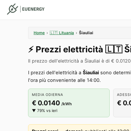
Home
›
🇱🇹
Lituania
›
Šiauliai
⚡️
Prezzi elettricità
🇱🇹
Š
Il prezzo dell'elettricità a Šiauliai è di € 0.
I prezzi dell'elettricità a
Šiauliai
sono determin
l'ora più conveniente alle 14:00.
MEDIA ODIERNA
ADESSO
€ 0.0140
€ 0.
/kWh
▼ 79% vs ieri