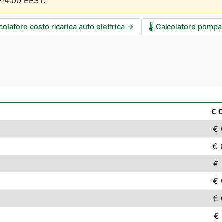
0–14:00 EEST
.
colatore costo ricarica auto elettrica
→
🌡️
Calcolatore pompa 
€ 
€ 
€ 
€ 
€ 
€ 
€ 