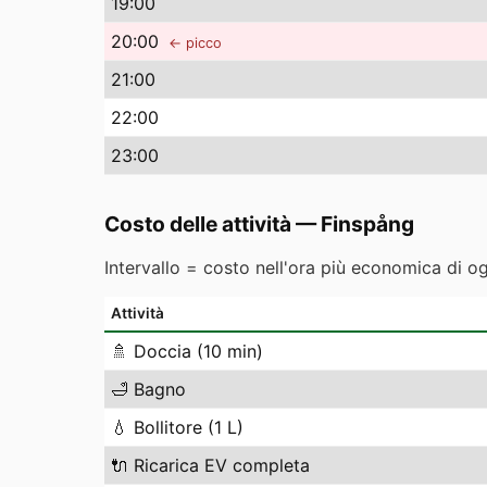
19
:00
20
:00
← picco
21
:00
22
:00
23
:00
Costo delle attività
—
Finspång
Intervallo = costo nell'ora più economica di o
Attività
🚿
Doccia (10 min)
🛁
Bagno
💧
Bollitore (1 L)
🔌
Ricarica EV completa