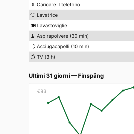
📱
Caricare il telefono
👕
Lavatrice
🍽️
Lavastoviglie
🧹
Aspirapolvere (30 min)
💨
Asciugacapelli (10 min)
📺
TV (3 h)
Ultimi 31 giorni
—
Finspång
€
83