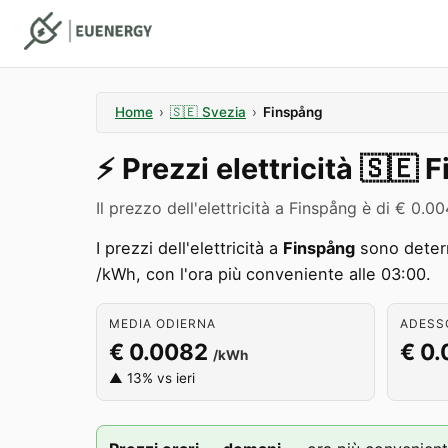
Home
›
🇸🇪
Svezia
›
Finspång
⚡️
Prezzi elettricità
🇸🇪
F
Il prezzo dell'elettricità a Finspång è di € 0
I prezzi dell'elettricità a
Finspång
sono determ
/kWh, con l'ora più conveniente alle 03:00.
MEDIA ODIERNA
ADESSO
€ 0.0082
€ 0
/kWh
▲ 13% vs ieri