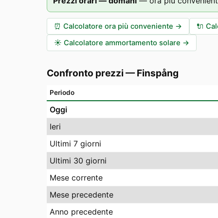
Prezzi orari — domani
—
ora più convenient
⏰
Calcolatore ora più conveniente
→
🔌
Cal
☀️
Calcolatore ammortamento solare
→
Confronto prezzi
—
Finspång
Periodo
Oggi
Ieri
Ultimi 7 giorni
Ultimi 30 giorni
Mese corrente
Mese precedente
Anno precedente