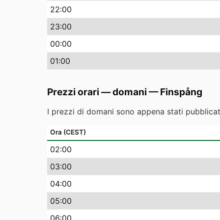
22
:00
23
:00
00
:00
01
:00
Prezzi orari — domani
—
Finspång
I prezzi di domani sono appena stati pubblicati
Ora (CEST)
02
:00
03
:00
04
:00
05
:00
06
:00