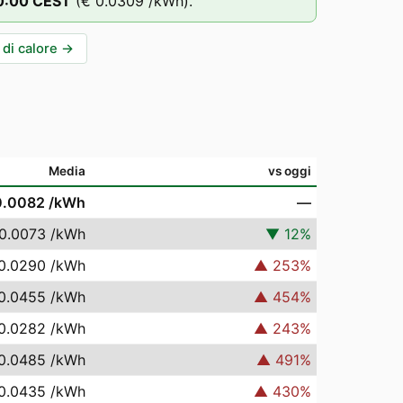
0
:00
CEST
(
€ 0.0309
/kWh).
di calore
→
Media
vs oggi
0.0082
/kWh
—
0.0073
/kWh
▼
12
%
0.0290
/kWh
▲
253
%
0.0455
/kWh
▲
454
%
0.0282
/kWh
▲
243
%
0.0485
/kWh
▲
491
%
0.0435
/kWh
▲
430
%