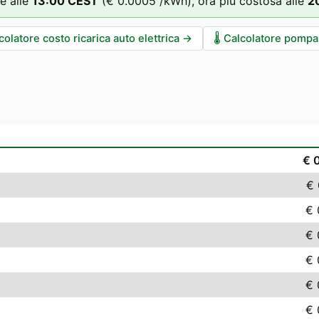
e alle
13
:00
CEST
(
€ 0.0005
/kWh),
ora più costosa alle
2
colatore costo ricarica auto elettrica
→
🌡️
Calcolatore pompa 
€ 
€ 
€ 
€ 
€ 
€ 
€ 