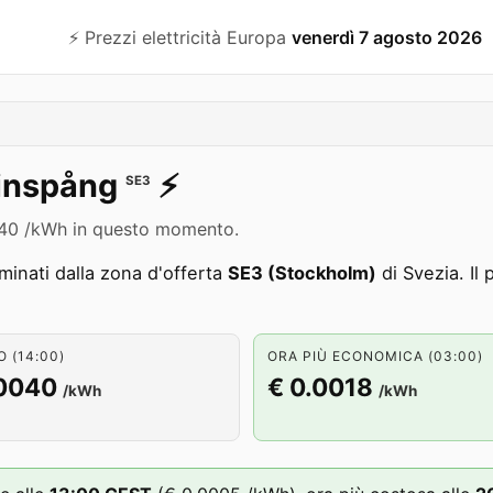
⚡️ Prezzi elettricità Europa
venerdì 7 agosto 2026
inspång
⚡️
SE3
.0040 /kWh in questo momento.
inati dalla zona d'offerta
SE3 (Stockholm)
di Svezia. Il
 (14:00)
ORA PIÙ ECONOMICA (03:00)
.0040
€ 0.0018
/kWh
/kWh