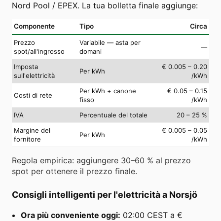
Nord Pool / EPEX. La tua bolletta finale aggiunge:
Componente
Tipo
Circa
Prezzo
Variabile — asta per
—
spot/all'ingrosso
domani
Imposta
€ 0.005 – 0.20
Per kWh
sull'elettricità
/kWh
Per kWh + canone
€ 0.05 – 0.15
Costi di rete
fisso
/kWh
IVA
Percentuale del totale
20 – 25 %
Margine del
€ 0.005 – 0.05
Per kWh
fornitore
/kWh
Regola empirica: aggiungere 30–60 % al prezzo
spot per ottenere il prezzo finale.
Consigli intelligenti per l'elettricità a Norsjö
Ora più conveniente oggi:
02:00 CEST a €