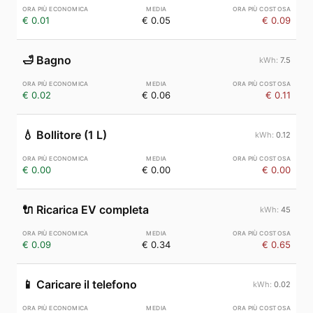
€ 0.01
€ 0.05
€ 0.09
🛁
Bagno
7.5
€ 0.02
€ 0.06
€ 0.11
💧
Bollitore (1 L)
0.12
€ 0.00
€ 0.00
€ 0.00
🔌
Ricarica EV completa
45
€ 0.09
€ 0.34
€ 0.65
📱
Caricare il telefono
0.02