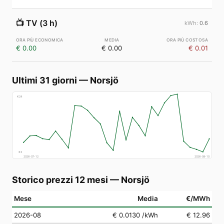
📺
TV (3 h)
0.6
€ 0.00
€ 0.00
€ 0.01
Ultimi 31 giorni
—
Norsjö
€
24
€
3
2026-07-12
2026-08-10
Storico prezzi 12 mesi
—
Norsjö
Mese
Media
€/MWh
2026-08
€ 0.0130
/kWh
€ 12.96