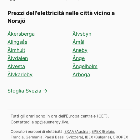
Prezzi dell'elettricità nelle città vicino a
Norsjö
Åkersberga
Älvsbyn
Alingsås
Åmål
Älmhult
Aneby
Älvdalen
Ånge
Alvesta
Ängelholm
Älvkarleby
Arboga
Sfoglia Svezia →
Tutti gli orari sono in ora dell'Europa centrale (CET).
Contattaci a
sp@euenergy.live
.
Operatori europei di elettricità:
EXAA
(
Austria
)
,
EPEX
(
Belgio,
Francia, Germania, Paesi Bassi, Svizzera
)
,
IBEX
(
Bulgaria
)
,
CROPEX