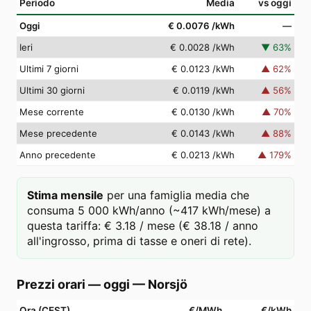
Periodo
Media
vs oggi
Oggi
€ 0.0076
/kWh
—
Ieri
€ 0.0028
/kWh
▼
63
%
Ultimi 7 giorni
€ 0.0123
/kWh
▲
62
%
Ultimi 30 giorni
€ 0.0119
/kWh
▲
56
%
Mese corrente
€ 0.0130
/kWh
▲
70
%
Mese precedente
€ 0.0143
/kWh
▲
88
%
Anno precedente
€ 0.0213
/kWh
▲
179
%
Stima mensile
per una famiglia media che
consuma 5 000 kWh/anno (~417 kWh/mese) a
questa tariffa: € 3.18 / mese (€ 38.18 / anno
all'ingrosso, prima di tasse e oneri di rete).
Prezzi orari — oggi
—
Norsjö
Ora (CEST)
€/MWh
€/kWh