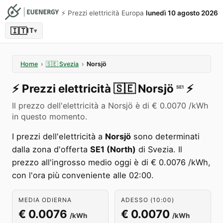
⚡️ Prezzi elettricità Europa
lunedì 10 agosto 2026
🇮🇹
IT
▾
Home
›
🇸🇪
Svezia
›
Norsjö
⚡️
Prezzi elettricità
🇸🇪
Norsjö
⚡️
SE1
Il prezzo dell'elettricità a Norsjö è di € 0.0070 /kWh
in questo momento.
I prezzi dell'elettricità a
Norsjö
sono determinati
dalla zona d'offerta
SE1 (North)
di Svezia. Il
prezzo all'ingrosso medio oggi è di € 0.0076 /kWh,
con l'ora più conveniente alle 02:00.
MEDIA ODIERNA
ADESSO (10:00)
€ 0.0076
€ 0.0070
/kWh
/kWh