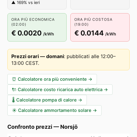
▲ 169% vs ieri
ORA PIÙ ECONOMICA
ORA PIÙ COSTOSA
(02:00)
(19:00)
€ 0.0020
€ 0.0144
/kWh
/kWh
Prezzi orari — domani
:
pubblicati alle 12:00–
13:00 CEST
.
⏰
Calcolatore ora più conveniente
→
🔌
Calcolatore costo ricarica auto elettrica
→
🌡️
Calcolatore pompa di calore
→
☀️
Calcolatore ammortamento solare
→
Confronto prezzi
—
Norsjö