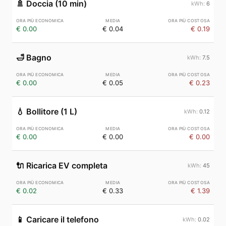
🚿
Doccia (10 min)
6
€ 0.00
€ 0.04
€ 0.19
🛁
Bagno
7.5
€ 0.00
€ 0.05
€ 0.23
💧
Bollitore (1 L)
0.12
€ 0.00
€ 0.00
€ 0.00
🔌
Ricarica EV completa
45
€ 0.02
€ 0.33
€ 1.39
📱
Caricare il telefono
0.02