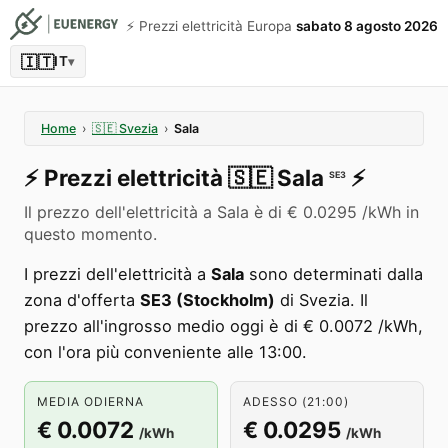
⚡️ Prezzi elettricità Europa
sabato 8 agosto 2026
🇮🇹
IT
▾
Home
›
🇸🇪
Svezia
›
Sala
⚡️
Prezzi elettricità
🇸🇪
Sala
⚡️
SE3
Il prezzo dell'elettricità a Sala è di € 0.0295 /kWh in
questo momento.
I prezzi dell'elettricità a
Sala
sono determinati dalla
zona d'offerta
SE3 (Stockholm)
di Svezia. Il
prezzo all'ingrosso medio oggi è di € 0.0072 /kWh,
con l'ora più conveniente alle 13:00.
MEDIA ODIERNA
ADESSO (21:00)
€ 0.0072
€ 0.0295
/kWh
/kWh