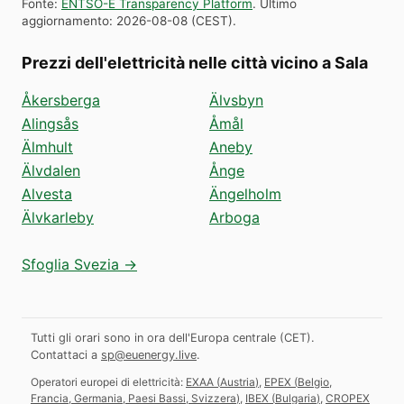
Fonte
:
ENTSO-E Transparency Platform
.
Ultimo
aggiornamento
:
2026-08-08
(
CEST
).
Prezzi dell'elettricità nelle città vicino a Sala
Åkersberga
Älvsbyn
Alingsås
Åmål
Älmhult
Aneby
Älvdalen
Ånge
Alvesta
Ängelholm
Älvkarleby
Arboga
Sfoglia Svezia →
Tutti gli orari sono in ora dell'Europa centrale (CET).
Contattaci a
sp@euenergy.live
.
Operatori europei di elettricità:
EXAA
(
Austria
)
,
EPEX
(
Belgio,
Francia, Germania, Paesi Bassi, Svizzera
)
,
IBEX
(
Bulgaria
)
,
CROPEX