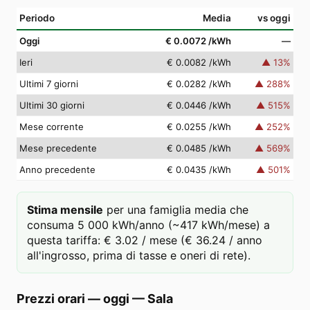
Periodo
Media
vs oggi
Oggi
€ 0.0072
/kWh
—
Ieri
€ 0.0082
/kWh
▲
13
%
Ultimi 7 giorni
€ 0.0282
/kWh
▲
288
%
Ultimi 30 giorni
€ 0.0446
/kWh
▲
515
%
Mese corrente
€ 0.0255
/kWh
▲
252
%
Mese precedente
€ 0.0485
/kWh
▲
569
%
Anno precedente
€ 0.0435
/kWh
▲
501
%
Stima mensile
per una famiglia media che
consuma 5 000 kWh/anno (~417 kWh/mese) a
questa tariffa: € 3.02 / mese (€ 36.24 / anno
all'ingrosso, prima di tasse e oneri di rete).
Prezzi orari — oggi
—
Sala