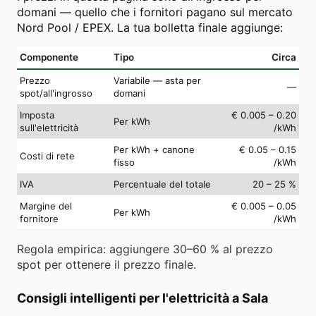
domani — quello che i fornitori pagano sul mercato
Nord Pool / EPEX. La tua bolletta finale aggiunge:
Componente
Tipo
Circa
Prezzo
Variabile — asta per
—
spot/all'ingrosso
domani
Imposta
€ 0.005 – 0.20
Per kWh
sull'elettricità
/kWh
Per kWh + canone
€ 0.05 – 0.15
Costi di rete
fisso
/kWh
IVA
Percentuale del totale
20 – 25 %
Margine del
€ 0.005 – 0.05
Per kWh
fornitore
/kWh
Regola empirica: aggiungere 30–60 % al prezzo
spot per ottenere il prezzo finale.
Consigli intelligenti per l'elettricità a Sala