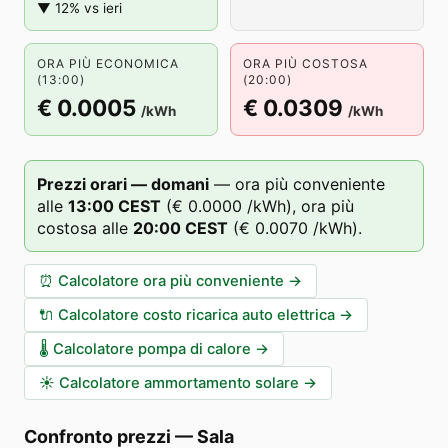
▼ 12% vs ieri
ORA PIÙ ECONOMICA
ORA PIÙ COSTOSA
(13:00)
(20:00)
€ 0.0005
€ 0.0309
/kWh
/kWh
Prezzi orari — domani
—
ora più conveniente
alle
13
:00
CEST
(
€ 0.0000
/kWh),
ora più
costosa alle
20
:00
CEST
(
€ 0.0070
/kWh).
⏰
Calcolatore ora più conveniente
→
🔌
Calcolatore costo ricarica auto elettrica
→
🌡️
Calcolatore pompa di calore
→
☀️
Calcolatore ammortamento solare
→
Confronto prezzi
—
Sala